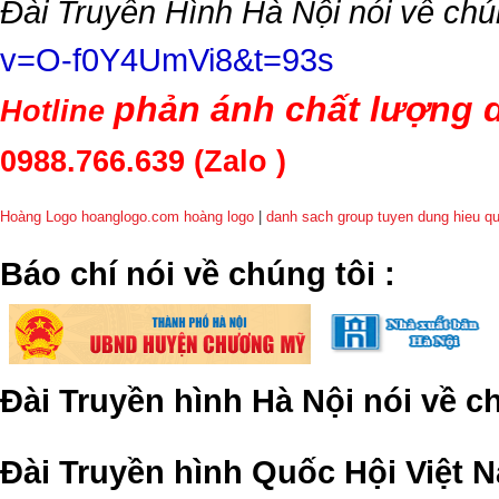
Đài Truyền Hình Hà Nội nói về chú
v=O-f0Y4UmVi8&t=93s
phản ánh chất lượng d
Hotline
0988.766.639
(Zalo )
Hoàng Logo hoanglogo.com
hoàng logo
|
danh sach group tuyen dung hieu q
​Báo chí nói về chúng tôi
:
Đài Truyền hình Hà Nội nói về 
Đài Truyền hình Quốc Hội Việt N