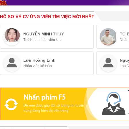
HỒ SƠ VÀ CV ỨNG VIÊN TÌM VIỆC MỚI NHẤT
NGUYỄN MINH THUÝ
TÔ 
Thủ Kho - nhân viên kho
Nhân 
Lưu Hoàng Linh
Ngu
Nhân viên kế toán
Lao 
Nhấn phím F5
Để xem được gấp đôi số lượng tin tuyển
dụng đang hiển thị trên trang