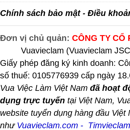
Chính sách bảo mật
Điều khoả
-
Đơn vị chủ quản:
CÔNG TY CỔ 
Vuavieclam (Vuavieclam JSC) 
Giấy phép đăng ký kinh doanh: Cô
số thuế: 0105776939 cấp ngày 18
Vua Việc Làm Việt Nam
đã hoạt đ
dụng trực tuyến
tại Việt Nam,
Vua
website tuyển dụng hàng đầu Việt
như
Vuavieclam.com
-
Timviecla