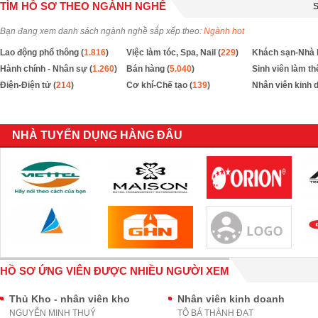
TÌM HỒ SƠ THEO NGÀNH NGHỀ
S
Bạn đang xem danh sách ngành nghề sắp xếp theo:
Ngành hot
Lao động phổ thông (
1.816
)
Việc làm tóc, Spa, Nail (
229
)
Khách sạn-Nhà 
Hành chính - Nhân sự (
1.260
)
Bán hàng (
5.040
)
Sinh viên làm th
Điện-Điện tử (
214
)
Cơ khí-Chế tạo (
139
)
Nhân viên kinh 
NHÀ TUYỂN DỤNG HÀNG ĐÂU
HỒ SƠ ỨNG VIÊN ĐƯỢC NHIỀU NGƯỜI XEM
Thủ Kho - nhân viên kho
Nhân viên kinh doanh
NGUYỄN MINH THUÝ
TÔ BÁ THÀNH ĐẠT