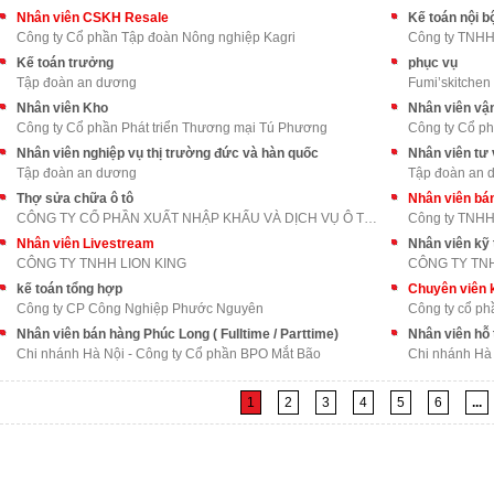
Nhân viên CSKH Resale
Kế toán nội b
Công ty Cổ phần Tập đoàn Nông nghiệp Kagri
Công ty TNHH 
Kế toán trưởng
phục vụ
Tập đoàn an dương
Fumi’skitchen
Nhân viên Kho
Nhân viên vậ
Công ty Cổ phần Phát triển Thương mại Tú Phương
Công ty Cổ ph
Nhân viên nghiệp vụ thị trường đức và hàn quốc
Nhân viên tư 
Tập đoàn an dương
Tập đoàn an 
Thợ sửa chữa ô tô
Nhân viên bán
CÔNG TY CỔ PHẦN XUẤT NHẬP KHẨU VÀ DỊCH VỤ Ô TÔ LON
Công ty TNH
Nhân viên Livestream
Nhân viên kỹ 
CÔNG TY TNHH LION KING
CÔNG TY TNH
kế toán tổng hợp
Công ty CP Công Nghiệp Phước Nguyên
Công ty cổ p
Nhân viên bán hàng Phúc Long ( Fulltime / Parttime)
Nhân viên hỗ
Chi nhánh Hà Nội - Công ty Cổ phần BPO Mắt Bão
Chi nhánh Hà
1
2
3
4
5
6
...