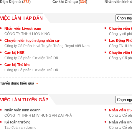
Điện-Điện tử (
273
)
Cơ khí-Chế tạo (
334
)
Nhân viên kinh 
VIỆC LÀM HẤP DẪN
Nhân viên Livestream
CÔNG TY TNHH LION KING
Công ty cổ p
Chuyên viên tuyển dụng nhân sự
Lao Động Phổ
Công ty Cổ Phần In và Truyền Thông Royal Việt Nam
Công TNHH M
Cán bộ HSE
Chuyên viên 
Công ty Cổ phần Cơ điện Thủ Đô
Công ty Cổ p
Cán bộ Thủ kho
Công ty Cổ phần Cơ điện Thủ Đô
Tuyển dụng hiệu quả
VIỆC LÀM TUYỂN GẤP
Nhân viên kinh doanh
Nhân viên C
CÔNG TY TNHH MTV HƯNG AN ĐẠI PHÁT
Công ty Cổ p
Kế toán trưởng
Nhân viên Kh
Tập đoàn an dương
Công ty Cổ ph