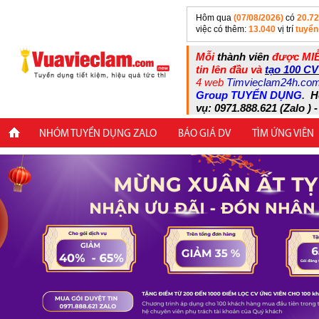
Hôm qua
(07/08/2026)
có
20.7
việc có thêm:
13.040
vị trí
tuyển
Mỗi
thành viên
được MIỄ
tin lên đầu và
tạo 100 CV
4 web
Timvieclam24h.co
Group TUYỂN DỤNG
.
H
vụ: 0971.888.621 (Zalo ) -
NHÓM TUYỂN DỤNG ZALO
BÁO GIÁ DV
TÌM ỨNG VIÊN