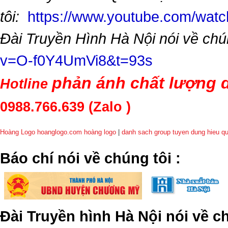
tôi:
https://www.youtube.com/wa
Đài Truyền Hình Hà Nội nói về chú
v=O-f0Y4UmVi8&t=93s
phản ánh chất lượng d
Hotline
0988.766.639
(Zalo )
Hoàng Logo hoanglogo.com
hoàng logo
|
danh sach group tuyen dung hieu q
​Báo chí nói về chúng tôi
:
Đài Truyền hình Hà Nội nói về 