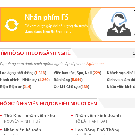
Nhấn phím F5
Để xem được gấp đôi số lượng tin tuyển
dụng đang hiển thị trên trang
TÌM HỒ SƠ THEO NGÀNH NGHỀ
S
Bạn đang xem danh sách ngành nghề sắp xếp theo:
Ngành hot
Lao động phổ thông (
1.816
)
Việc làm tóc, Spa, Nail (
229
)
Khách sạn-Nhà 
Hành chính - Nhân sự (
1.260
)
Bán hàng (
5.040
)
Sinh viên làm th
Điện-Điện tử (
214
)
Cơ khí-Chế tạo (
139
)
Nhân viên kinh 
HỒ SƠ ỨNG VIÊN ĐƯỢC NHIỀU NGƯỜI XEM
Thủ Kho - nhân viên kho
Nhân viên kinh doanh
NGUYỄN MINH THUÝ
TÔ BÁ THÀNH ĐẠT
Nhân viên kế toán
Lao Động Phổ Thông