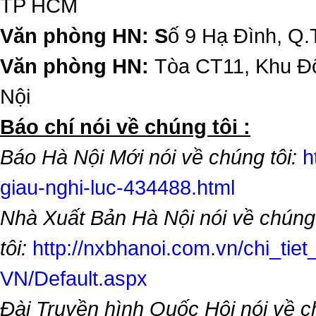
TP HCM
Văn phòng HN: S
ố 9 Hạ Đình, Q.
Văn phòng HN:
Tòa CT11, Khu Đô
Nội
​Báo chí nói về chúng tôi :
Báo Hà Nội Mới nói về chúng tôi:
h
giau-nghi-luc-434488.html
Nhà Xuất Bản Hà Nội nói về chúng
tôi:
http://nxbhanoi.com.vn/chi_tiet
VN/Default.aspx
Đài Truyền hình Quốc Hội nói về 