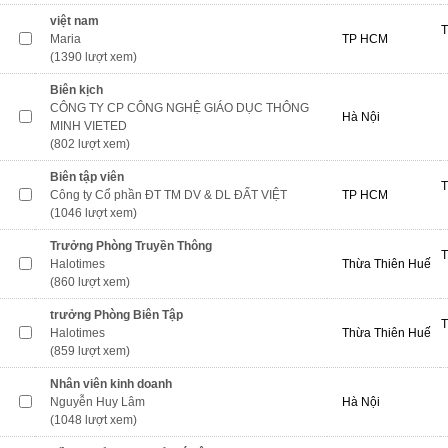
việt nam
T
Maria
TP HCM
(1390 lượt xem)
Biên kịch
CÔNG TY CP CÔNG NGHỆ GIÁO DỤC THÔNG
Hà Nội
MINH VIETED
(802 lượt xem)
Biên tập viên
T
Công ty Cổ phần ĐT TM DV & DL ĐẤT VIỆT
TP HCM
(1046 lượt xem)
Trưởng Phòng Truyền Thông
T
Halotimes
Thừa Thiên Huế
(860 lượt xem)
trưởng Phòng Biên Tập
T
Halotimes
Thừa Thiên Huế
(859 lượt xem)
Nhân viên kinh doanh
Nguyễn Huy Lâm
Hà Nội
(1048 lượt xem)