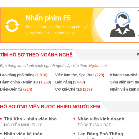
Nhấn phím F5
Để xem được gấp đôi số lượng tin tuyển
dụng đang hiển thị trên trang
TÌM HỒ SƠ THEO NGÀNH NGHỀ
S
Bạn đang xem danh sách ngành nghề sắp xếp theo:
Ngành hot
Lao động phổ thông (
1.816
)
Việc làm tóc, Spa, Nail (
229
)
Khách sạn-Nhà 
Hành chính - Nhân sự (
1.260
)
Bán hàng (
5.040
)
Sinh viên làm th
Điện-Điện tử (
214
)
Cơ khí-Chế tạo (
139
)
Nhân viên kinh 
HỒ SƠ ỨNG VIÊN ĐƯỢC NHIỀU NGƯỜI XEM
Thủ Kho - nhân viên kho
Nhân viên kinh doanh
NGUYỄN MINH THUÝ
TÔ BÁ THÀNH ĐẠT
Nhân viên kế toán
Lao Động Phổ Thông