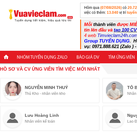
Hôm qua
(07/08/2026)
có
20.7
việc có thêm:
13.040
vị trí
tuyển
Mỗi
thành viên
được MIỄ
tin lên đầu và
tạo 100 CV
4 web
Timvieclam24h.co
Group TUYỂN DỤNG
.
H
vụ: 0971.888.621 (Zalo ) -
NHÓM TUYỂN DỤNG ZALO
BÁO GIÁ DV
TÌM ỨNG VIÊN
HỒ SƠ VÀ CV ỨNG VIÊN TÌM VIỆC MỚI NHẤT
NGUYỄN MINH THUÝ
TÔ 
Thủ Kho - nhân viên kho
Nhân 
Lưu Hoàng Linh
Ngu
Nhân viên kế toán
Lao 