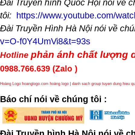
Đài Truyền hình Quốc Hội nói về 
tôi:
https://www.youtube.com/wa
Đài Truyền Hình Hà Nội nói về chú
v=O-f0Y4UmVi8&t=93s
phản ánh chất lượng d
Hotline
0988.766.639
(Zalo )
Hoàng Logo hoanglogo.com
hoàng logo
|
danh sach group tuyen dung hieu q
​Báo chí nói về chúng tôi
:
Đài Truyền hình Hà Nội nói về 