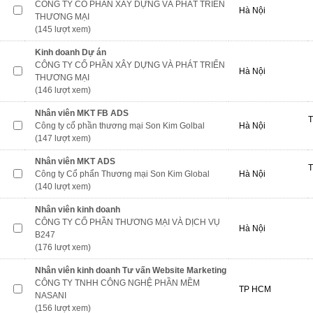
CÔNG TY CỔ PHẦN XÂY DỰNG VÀ PHÁT TRIỂN
Hà Nội
THƯƠNG MẠI
(145 lượt xem)
Kinh doanh Dự án
CÔNG TY CỔ PHẦN XÂY DỰNG VÀ PHÁT TRIỂN
Hà Nội
THƯƠNG MẠI
(146 lượt xem)
Nhân viên MKT FB ADS
T
Công ty cổ phần thương mại Son Kim Golbal
Hà Nội
(147 lượt xem)
Nhân viên MKT ADS
T
Công ty Cổ phẩn Thương mại Son Kim Global
Hà Nội
(140 lượt xem)
Nhân viên kinh doanh
CÔNG TY CỔ PHẦN THƯƠNG MẠI VÀ DỊCH VỤ
Hà Nội
B247
(176 lượt xem)
Nhân viên kinh doanh Tư vấn Website Marketing
CÔNG TY TNHH CÔNG NGHỆ PHẦN MỀM
TP HCM
NASANI
(156 lượt xem)