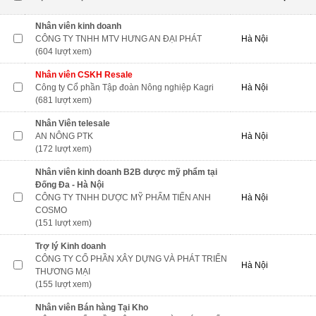
Nhân viên kinh doanh
CÔNG TY TNHH MTV HƯNG AN ĐẠI PHÁT
Hà Nội
(604 lượt xem)
Nhân viên CSKH Resale
Công ty Cổ phần Tập đoàn Nông nghiệp Kagri
Hà Nội
(681 lượt xem)
Nhân Viên telesale
AN NÔNG PTK
Hà Nội
(172 lượt xem)
Nhân viên kinh doanh B2B dược mỹ phẩm tại
Đống Đa - Hà Nội
CÔNG TY TNHH DƯỢC MỸ PHẨM TIẾN ANH
Hà Nội
COSMO
(151 lượt xem)
Trợ lý Kinh doanh
CÔNG TY CỔ PHẦN XÂY DỰNG VÀ PHÁT TRIỂN
Hà Nội
THƯƠNG MẠI
(155 lượt xem)
Nhân viên Bán hàng Tại Kho