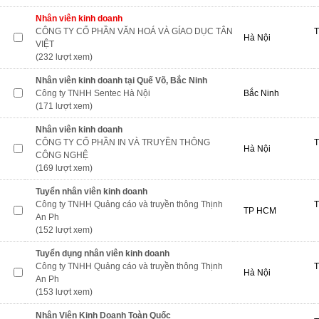
Nhân viên kinh doanh
CÔNG TY CỔ PHẦN VĂN HOÁ VÀ GÍAO DỤC TÂN
T
Hà Nội
VIỆT
(232 lượt xem)
Nhân viên kinh doanh tại Quế Võ, Bắc Ninh
Công ty TNHH Sentec Hà Nội
Bắc Ninh
(171 lượt xem)
Nhân viên kinh doanh
CÔNG TY CỔ PHẦN IN VÀ TRUYỀN THÔNG
T
Hà Nội
CÔNG NGHỆ
(169 lượt xem)
Tuyển nhân viên kinh doanh
Công ty TNHH Quảng cáo và truyền thông Thịnh
T
TP HCM
An Ph
(152 lượt xem)
Tuyển dụng nhân viên kinh doanh
Công ty TNHH Quảng cáo và truyền thông Thịnh
T
Hà Nội
An Ph
(153 lượt xem)
Nhân Viên Kinh Doanh Toàn Quốc