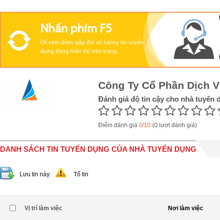
Nhấn phím F5
Để xem được gấp đôi số lượng tin tuyển
dụng đang hiển thị trên trang
Công Ty Cổ Phần Dịch V
Đánh giá độ tin cậy cho nhà tuyển 
Điểm đánh giá
0/10
(0 lượt đánh giá)
DANH SÁCH TIN TUYỂN DỤNG CỦA NHÀ TUYỂN DỤNG
Lưu tin này
Tố tin
Vị trí làm việc
Nơi làm việc