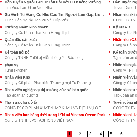
Cần Tuyển Người Làm Ở Lâu Dài Với GĐ Không Vướng Bận Quá Nhiều
Tìm Việc Làm Giúp Việc Nhà
Tuyển Dụng T
Gia Đình Tôi Đang Có Nhu Cầu Tìm Người Làm Gấp, Liên Hệ Ngay
Nhân viên ki
Cung Cấp Người Tạp Vụ Và Giúp Việc
CÔNG TY TN
Trưởng nhóm kinh doanh
Kỹ sư RD
Công ty Cổ Phần Thái Bình Hưng Thịnh
Công ty Cổ Ph
Quản đốc sản xuất
Nhân viên C
Công ty Cổ Phần Thái Bình Hưng Thịnh
Công ty Cổ p
Kế toán nội bộ
Kế toán trưở
Công ty TNHH Thiết bị Viễn thông Jin Bảo Long
Tập đoàn an 
phục vụ
Nhân viên gi
Fumi’skitchen
Công ty TNH
Nhân viên Kho
Nhân viên vậ
Công ty Cổ phần Phát triển Thương mại Tú Phương
Công ty Cổ ph
Nhân viên nghiệp vụ thị trường đức và hàn quốc
Nhân viên tư 
Tập đoàn an dương
Tập đoàn an 
Thợ sửa chữa ô tô
Tuyển công nh
CÔNG TY CỔ PHẦN XUẤT NHẬP KHẨU VÀ DỊCH VỤ Ô TÔ LON
CÔNG TY TN
Nhân viên bán hàng thời trang LYN tại Vincom Ocean Park
Nhân viên Li
Công ty TNHH JPS FASHIONS VIỆT NAM
CÔNG TY TNH
1
2
3
4
5
6
...