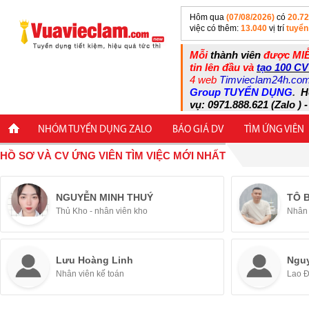
Hôm qua
(07/08/2026)
có
20.7
việc có thêm:
13.040
vị trí
tuyển
Mỗi
thành viên
được MIỄ
tin lên đầu và
tạo 100 CV
4 web
Timvieclam24h.co
Group TUYỂN DỤNG
.
H
vụ: 0971.888.621 (Zalo ) -
NHÓM TUYỂN DỤNG ZALO
BÁO GIÁ DV
TÌM ỨNG VIÊN
HỒ SƠ VÀ CV ỨNG VIÊN TÌM VIỆC MỚI NHẤT
NGUYỄN MINH THUÝ
TÔ 
Thủ Kho - nhân viên kho
Nhân 
Lưu Hoàng Linh
Ngu
Nhân viên kế toán
Lao 