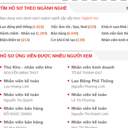
TÌM HỒ SƠ THEO NGÀNH NGHỀ
S
Bạn đang xem danh sách ngành nghề sắp xếp theo:
Ngành hot
Lao động phổ thông (
1.816
)
Việc làm tóc, Spa, Nail (
229
)
Khách sạn-Nhà 
Hành chính - Nhân sự (
1.260
)
Bán hàng (
5.040
)
Sinh viên làm th
Điện-Điện tử (
214
)
Cơ khí-Chế tạo (
139
)
Nhân viên kinh 
HỒ SƠ ỨNG VIÊN ĐƯỢC NHIỀU NGƯỜI XEM
Thủ Kho - nhân viên kho
Nhân viên kinh doanh
NGUYỄN MINH THUÝ
TÔ BÁ THÀNH ĐẠT
Nhân viên kế toán
Lao Động Phổ Thông
Lưu Hoàng Linh
Nguyễn Phương Linh
Nhân viên kế toán
Nhân viên kế toán
Nguyễn Thị Quỳnh
Lê Thị Phương
Nhân viên bán hàng
Nhân viên kế toán
ĐỖ NGỌC GIANG
Nguyễn Thị Khánh Linh
Nhân viên bán hàng
Nhân viên kế toán
Vũ Huy Hoàng
Mạc Thị Phương