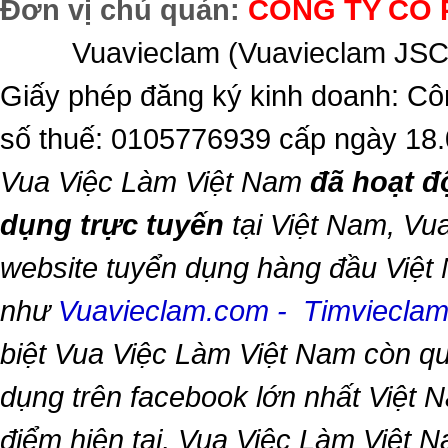
Đơn vị chủ quản:
CÔNG TY CỔ 
Vuavieclam (Vuavieclam JSC) 
Giấy phép đăng ký kinh doanh: Cô
số thuế: 0105776939 cấp ngày 18
Vua Việc Làm Việt Nam
đã hoạt đ
dụng trực tuyến
tại Việt Nam,
Vua
website tuyển dụng hàng đầu Việt
như
Vuavieclam.com
-
Timviecla
biệt
Vua Việc Làm Việt Nam
còn qu
dụng trên facebook lớn nhất Việt Na
điểm hiện tại,
Vua Việc Làm Việt 