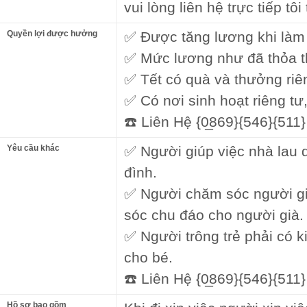
vui lòng liên hệ trực tiếp tô
Quyền lợi được hưởng
✅ Được tăng lương khi làm 
✅ Mức lương như đã thỏa t
✅ Tết có quà và thưởng riê
✅ Có nơi sinh hoạt riêng tư,
☎️ Liên Hệ {0̲869}{546}{51
Yêu cầu khác
✅ Người giúp việc nhà lau
đình.
✅ Người chăm sóc người gi
sóc chu đáo cho người già.
✅ Người trông trẻ phải có k
cho bé.
☎️ Liên Hệ {0̲869}{546}{51
Hồ sơ bao gồm