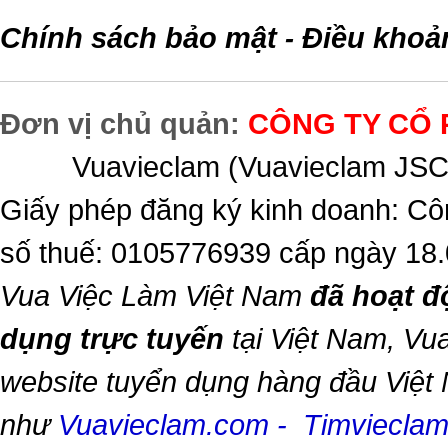
Chính sách bảo mật
Điều khoả
-
Đơn vị chủ quản:
CÔNG TY CỔ 
Vuavieclam (Vuavieclam JSC) 
Giấy phép đăng ký kinh doanh: Cô
số thuế: 0105776939 cấp ngày 18
Vua Việc Làm Việt Nam
đã hoạt đ
dụng trực tuyến
tại Việt Nam,
Vua
website tuyển dụng hàng đầu Việt
như
Vuavieclam.com
-
Timviecla