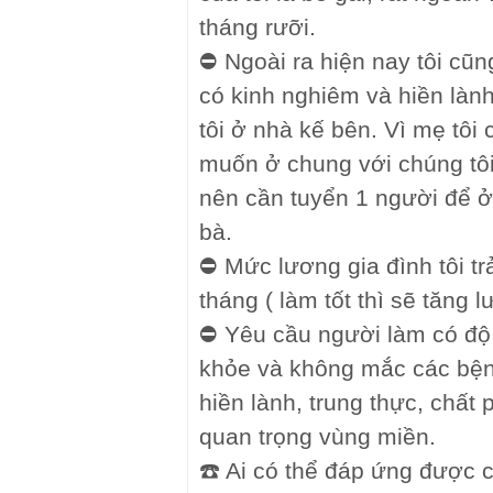
tháng rưỡi.
⛔ Ngoài ra hiện nay tôi cũ
có kinh nghiêm và hiền là
tôi ở nhà kế bên. Vì mẹ tôi
muốn ở chung với chúng tô
nên cần tuyển 1 người để ở
bà.
⛔ Mức lương gia đình tôi trả
tháng ( làm tốt thì sẽ tăng
⛔ Yêu cầu người làm có độ t
khỏe và không mắc các bện
hiền lành, trung thực, chất
quan trọng vùng miền.
☎️ Ai có thể đáp ứng được c