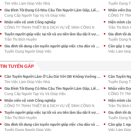
Tìm Việc Làm Giúp Việc Nhà
Tuyển Dụng T
Gia Đình Tôi Đang Có Nhu Cầu Tìm Người Làm Gấp, Liên Hệ Ngay
Nhân viên Dọ
Cung Cấp Người Tạp Vụ Và Giúp Việc
CÔNG TY TN
Nhân viên vệ sinh Công nghiệp
CÔNG TY TNHH THIẾT BỊ & DỊCH VỤ VỆ SINH CÔNG N
Trần Thị Bích
Tuyển người giúp việc tại tôi và ưu tiên làm lâu dài ít vướng bận GĐ
Trần Thị Bích Huyền
Tuyển Dụng N
Gia đình tôi đang cần tuyển người giúp việc chu đáo và siêng năng
Tuyển Dụng Người Giúp Việc
Việc Làm Giú
TIN TUYỂN GẤP
Cần Tuyển Người Làm Ở Lâu Dài Với GĐ Không Vướng Bận Quá Nhiều
Tìm Việc Làm Giúp Việc Nhà
Tuyển Dụng T
Gia Đình Tôi Đang Có Nhu Cầu Tìm Người Làm Gấp, Liên Hệ Ngay
Nhân viên Dọ
Cung Cấp Người Tạp Vụ Và Giúp Việc
CÔNG TY TN
Nhân viên vệ sinh Công nghiệp
CÔNG TY TNHH THIẾT BỊ & DỊCH VỤ VỆ SINH CÔNG N
Trần Thị Bích
Tuyển người giúp việc tại tôi và ưu tiên làm lâu dài ít vướng bận GĐ
Trần Thị Bích Huyền
Tuyển Dụng N
Gia đình tôi đang cần tuyển người giúp việc chu đáo và siêng năng
Tuyển Dụng Người Giúp Việc
Việc Làm Giú