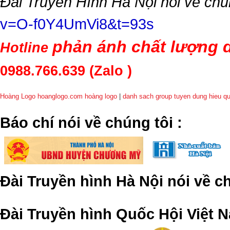
Đài Truyền Hình Hà Nội nói về chú
v=O-f0Y4UmVi8&t=93s
phản ánh chất lượng d
Hotline
0988.766.639
(Zalo )
Hoàng Logo hoanglogo.com
hoàng logo
|
danh sach group tuyen dung hieu q
​Báo chí nói về chúng tôi
:
Đài Truyền hình Hà Nội nói về 
Đài Truyền hình Quốc Hội Việt N