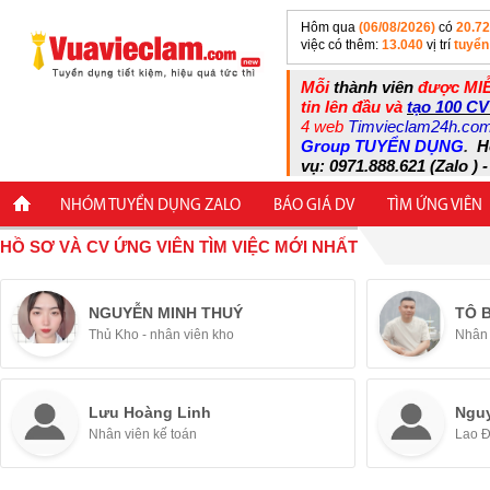
Hôm qua
(06/08/2026)
có
20.7
việc có thêm:
13.040
vị trí
tuyển
Mỗi
thành viên
được MIỄ
tin lên đầu và
tạo 100 CV
4 web
Timvieclam24h.co
Group TUYỂN DỤNG
.
H
vụ: 0971.888.621 (Zalo ) -
NHÓM TUYỂN DỤNG ZALO
BÁO GIÁ DV
TÌM ỨNG VIÊN
HỒ SƠ VÀ CV ỨNG VIÊN TÌM VIỆC MỚI NHẤT
NGUYỄN MINH THUÝ
TÔ 
Thủ Kho - nhân viên kho
Nhân 
Lưu Hoàng Linh
Ngu
Nhân viên kế toán
Lao 