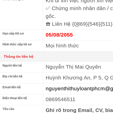
Khi đi xin việc người xin việ
✅ Chứng minh nhân dân / 
gốc.
☎️ Liên Hệ {0̲869}{546}{51
Hạn nộp Hồ sơ
05/08/2055
Hình thức nộp hồ sơ
Mọi hình thức
Thông tin liên hệ
Người liên hệ
Nguyễn Thị Mai Quyên
Địa chỉ liên hệ
Huỳnh Khương An, P 5, Q G
Email liên hệ
nguyenthithuyloantphcm@g
Điện thoại liên hệ
0869546511
Yêu cầu
Ghi rõ trong Email, CV, bì