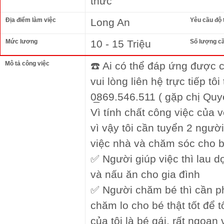
thức
Địa điểm làm việc
Long An
Yêu cầu độ 
Mức lương
10 - 15 Triệu
Số lượng c
Mô tả công việc
☎️ Ai có thể đáp ứng được c
vui lòng liên hệ trực tiếp tô
0̲869.546.511 ( gặp chị Quy
Vì tính chất công việc của 
vì vậy tôi cần tuyển 2 người 
việc nhà và chăm sóc cho b
✅ Người giúp việc thì lau 
và nấu ăn cho gia đình
✅ Người chăm bé thì cần p
chăm lo cho bé thật tốt để 
của tôi là bé gái, rất ngoa