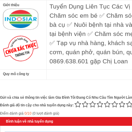
Giới thiệu
Tuyển Dụng Liên Tục Các Vị 
Chăm sóc em bé ✅ Chăm sóc
bà cụ ✅ Nuôi bệnh tại nhà và
tại bệnh viện ✅ Chăm sóc mẹ
✅ Tạp vụ nhà hàng, khách s
cơm, quán phở, quán bún, quá
0869.638.601 gặp Chị Loan
Quy mô công ty
Gửi và chia sẻ thông tin việc làm Gia Đình Tôi Đang Có Nhu Cầu Tìm Người Là
Đánh giá độ tin cậy cho nhà tuyển dụng này:
Điểm đánh giá
0/10
(0 lượt đánh giá)
Bình luận về nhà tuyển dụng