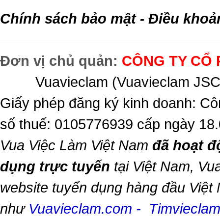
Chính sách bảo mật
Điều khoả
-
Đơn vị chủ quản:
CÔNG TY CỔ 
Vuavieclam (Vuavieclam JSC) 
Giấy phép đăng ký kinh doanh: Cô
số thuế: 0105776939 cấp ngày 18
Vua Việc Làm Việt Nam
đã hoạt đ
dụng trực tuyến
tại Việt Nam,
Vua
website tuyển dụng hàng đầu Việt
như
Vuavieclam.com
-
Timviecla