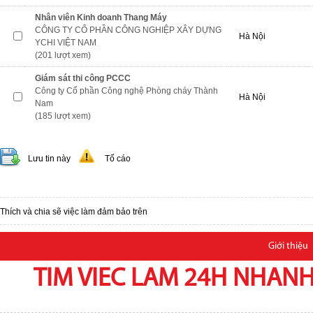
Nhân viên Kinh doanh Thang Máy
CÔNG TY CỔ PHẦN CÔNG NGHIỆP XÂY DỰNG
Hà Nội
YCHI VIỆT NAM
(201 lượt xem)
Giám sát thi công PCCC
Công ty Cổ phần Công nghệ Phòng cháy Thành
Hà Nội
Nam
(185 lượt xem)
Lưu tin này
Tố cáo
Thích và chia sẽ việc làm đảm bảo trên
Giới thiệu
TIM VIEC LAM 24H NHANH,