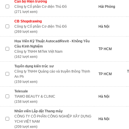
Cán bộ Hiện trường
Công ty Cổ phần Cơ điện Thủ Đô
Hải Phòng
(271 lượt xem)
CB Shopdrawing
Công ty Cổ phần Cơ điện Thủ Đô
Hà Nội
(269 lượt xem)
Họa Viên Kỹ Thuật Autocad/Revit - Không Yêu
Cầu Kinh Nghiệm
TP HCM
Công ty TNHH MiTek Việt Nam
(162 lượt xem)
Tuyển dụng kiến trúc sư
Công ty TNHH Quảng cáo và truyền thông Thịnh
T
TP HCM
An Ph
(159 lượt xem)
Telesale
TIAMO BEAUTY & CLINIC
Hà Nội
(158 lượt xem)
Nhân viên Lắp đặt Thang máy
CÔNG TY CỔ PHẦN CÔNG NGHIỆP XÂY DỰNG
Hà Nội
YCHI VIỆT NAM
(209 lượt xem)