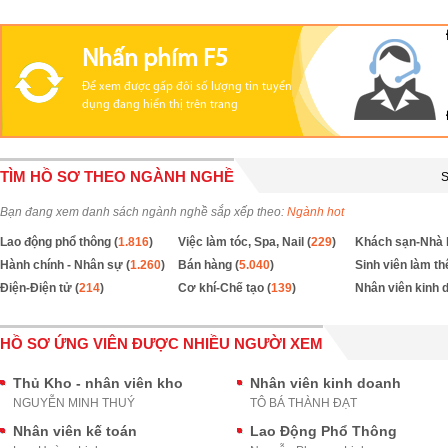
Nhấn phím F5
Để xem được gấp đôi số lượng tin tuyển
dụng đang hiển thị trên trang
TÌM HỒ SƠ THEO NGÀNH NGHỀ
S
Bạn đang xem danh sách ngành nghề sắp xếp theo:
Ngành hot
Lao động phổ thông (
1.816
)
Việc làm tóc, Spa, Nail (
229
)
Khách sạn-Nhà 
Hành chính - Nhân sự (
1.260
)
Bán hàng (
5.040
)
Sinh viên làm th
Điện-Điện tử (
214
)
Cơ khí-Chế tạo (
139
)
Nhân viên kinh 
HỒ SƠ ỨNG VIÊN ĐƯỢC NHIỀU NGƯỜI XEM
Thủ Kho - nhân viên kho
Nhân viên kinh doanh
NGUYỄN MINH THUÝ
TÔ BÁ THÀNH ĐẠT
Nhân viên kế toán
Lao Động Phổ Thông