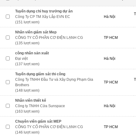
Tuyển dụng chỉ huy trưởng dự án
T
Công Ty CP TM Xây Lắp EVN EC
Hà Nội
(151 lượt xem)
Nhân viên giám sát Mep
CÔNG TY CỔ PHẦN CƠ ĐIỆN LẠNH CG
TP HCM
(135 lượt xem)
công nhân sản xuất
Đại việt
Hà Nội
(137 lượt xem)
Tuyển dụng giám sát thi công
Công Ty TNHH Đầu Tư và Xây Dựng Phạm Gia
T
TP HCM
Brothers
(148 lượt xem)
Nhân viên thiết kế
Công ty TNHH Cửa Sunspace
Hà Nội
(163 lượt xem)
Chuyên viên giám sát MEP
CÔNG TY CỔ PHẦN CƠ ĐIỆN LẠNH CG
TP HCM
(146 lượt xem)