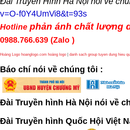
Đài Truyền Hình Hà Nội nói về chú
v=O-f0Y4UmVi8&t=93s
phản ánh chất lượng d
Hotline
0988.766.639
(Zalo )
Hoàng Logo hoanglogo.com
hoàng logo
|
danh sach group tuyen dung hieu q
​Báo chí nói về chúng tôi
:
Đài Truyền hình Hà Nội nói về 
Đài Truyền hình Quốc Hội Việt N