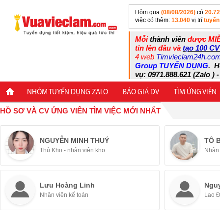
Hôm qua
(08/08/2026)
có
20.7
việc có thêm:
13.040
vị trí
tuyển
Mỗi
thành viên
được MIỄ
tin lên đầu và
tạo 100 CV
4 web
Timvieclam24h.co
Group TUYỂN DỤNG
.
H
vụ: 0971.888.621 (Zalo ) -
NHÓM TUYỂN DỤNG ZALO
BÁO GIÁ DV
TÌM ỨNG VIÊN
HỒ SƠ VÀ CV ỨNG VIÊN TÌM VIỆC MỚI NHẤT
NGUYỄN MINH THUÝ
TÔ 
Thủ Kho - nhân viên kho
Nhân 
Lưu Hoàng Linh
Ngu
Nhân viên kế toán
Lao 