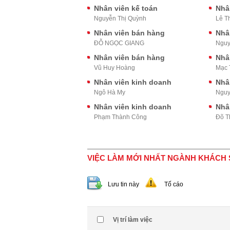
Nhân viên kế toán
Nhâ
Nguyễn Thị Quỳnh
Lê T
Nhân viên bán hàng
Nhâ
ĐỖ NGỌC GIANG
Nguy
Nhân viên bán hàng
Nhâ
Vũ Huy Hoàng
Mạc 
Nhân viên kinh doanh
Nhâ
Ngô Hà My
Nguy
Nhân viên kinh doanh
Nhâ
Phạm Thành Công
Đõ T
VIỆC LÀM MỚI NHẤT NGÀNH KHÁCH
Lưu tin này
Tố cáo
Vị trí làm việc