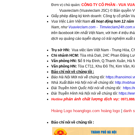
Đơn vị chủ quản:
CÔNG TY CỔ PHẦN - VUA VUA
Vuavieclam (Vuavieclam JSC) © Bản quyền Vu
Giấy phép đăng ký kinh doanh: Công ty cổ phần V
Vua Việc Làm Việt Nam
đã hoạt động hơn 12 năm 
Nam, như
Vuavieclam.com
-
Timvieclam24h.com.
trên facebook lớn nhất Việt Nam, với hơn 4 triệu thà
dịch vụ quảng cáo tuyển dụng có trải nghiệm xuất
Trụ sở HN:
Vua việc làm Việt Nam - Trung Hòa, C
Chi nhánh HCM:
Tòa nhà Dali, 24C Phan Đăng Lưu
Văn phòng HN: S
ố 9 Hạ Đình, Q.Thanh Xuân, Hà 
Văn phòng HN:
Tòa CT11, Khu Đô Thị, Kim Văn, K
​Báo chí nói về chúng tôi :
Báo Hà Nội Mới nói về chúng tôi:
https://hanoimoi.
Nhà Xuất Bản Hà Nội nói về chúng tôi:
http://nxbha
Đài Truyền hình Quốc Hội nói về chúng tôi:
https:
Đài Truyền Hình Hà Nội nói về chúng tôi:
https://
phản ánh chất lượng dịch vụ:
Hotline
:
0971.888.
Hoàng Logo hoanglogo.com
hoàng logo
|
danh s
​Báo chí nói về chúng tôi
: