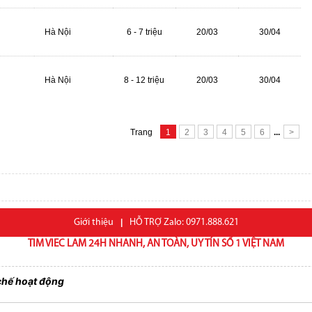
Hà Nội
6 - 7 triệu
20/03
30/04
Hà Nội
8 - 12 triệu
20/03
30/04
Trang
1
2
3
4
5
6
...
>
Giới thiệu
|
HỖ TRỢ Zalo: 0971.888.621
TIM VIEC LAM 24H NHANH, AN TOÀN, UY TÍN SỐ 1 VIỆT NAM
chế hoạt động