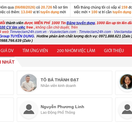
Hôm qua
(06/08/2026)
có
20.726
hồ sơ tìm
Mỗi tháng chúng tôi có xấp xỉ
159
đơ
việc có thêm:
13.040
vị trí
tuyển dụng
mới
việc mới +
100
vị trí cần
tuyển dụng
Mỗi
thành viên
được MIỄN PHÍ 1000 Tin
Đăng tuyển dụng
, 1000 lần up tin lên đ
100 CV tìm việc
free ,
không cần chờ duyệt, Trên
4 web
Timvieclam24h.com.vn
-
Vuavieclam.com
-
Timvieclam24h.com
-
Vieclamda
Group TUYỂN DỤNG
.
Hotline phản ánh chất lượng dịch vụ: 0971.888.621 (Zalo )
0988.766.639 (Zalo )
 GIÁ DV
TÌM ỨNG VIÊN
200 NHÓM VIỆC LÀM
GIỚI THIỆU
I NHẤT
TÔ BÁ THÀNH ĐẠT
Nhân viên kinh doanh
Nguyễn Phương Linh
Lao Động Phổ Thông