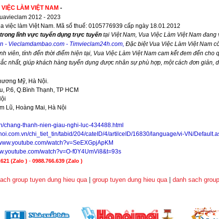
 VIỆC LÀM VIỆT NAM
-
avieclam 2012 - 2023
ua việc làm Việt Nam. Mã số thuế: 0105776939 cấp ngày 18.01.2012
trong lĩnh vực tuyển dụng trực tuyến
tại Việt Nam,
Vua Việc Làm Việt Nam
đang v
vn
-
Vieclamdambao.com
-
Timvieclam24h.com
,
Đặc biệt
Vua Việc Làm Việt Nam
cò
nh viên, tính đến thời điểm hiện tại,
Vua Việc Làm Việt Nam
cam kết đem đến cho qu
 sắc nhất, giúp khách hàng tuyển dụng được nhân sự phù hợp, một cách đơn giản, 
hương Mỹ, Hà Nội.
, P.6, Q.Bình Thạnh, TP HCM
Nội
im Lũ, Hoàng Mai, Hà Nội
vn/chang-thanh-nien-giau-nghi-luc-434488.html
noi.com.vn/chi_tiet_tin/tabid/204/cateID/4/artilceID/16830/language/vi-VN/Default.
//www.youtube.com/watch?v=SeEXGpjApKM
www.youtube.com/watch?v=O-f0Y4UmVi8&t=93s
621 (Zalo )
-
0988.766.639
(Zalo )
ach group tuyen dung hieu qua
|
group tuyen dung hieu qua
|
danh sach group