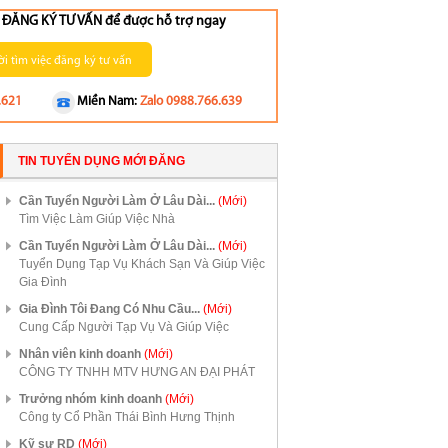
ng ĐĂNG KÝ TƯ VẤN để được hỗ trợ ngay
i tìm việc đăng ký tư vấn
.621
Miền Nam:
Zalo 0988.766.639
TIN TUYỂN DỤNG MỚI ĐĂNG
Cần Tuyển Người Làm Ở Lâu Dài...
(Mới)
Tìm Việc Làm Giúp Việc Nhà
Cần Tuyển Người Làm Ở Lâu Dài...
(Mới)
Tuyển Dụng Tạp Vụ Khách Sạn Và Giúp Việc
Gia Đình
Gia Đình Tôi Đang Có Nhu Cầu...
(Mới)
Cung Cấp Người Tạp Vụ Và Giúp Việc
Nhân viên kinh doanh
(Mới)
CÔNG TY TNHH MTV HƯNG AN ĐẠI PHÁT
Trưởng nhóm kinh doanh
(Mới)
Công ty Cổ Phần Thái Bình Hưng Thịnh
Kỹ sư RD
(Mới)