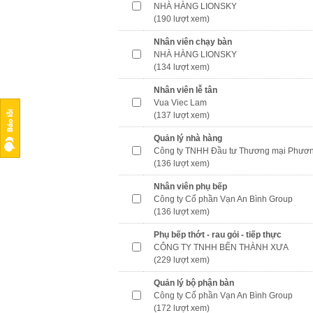
NHÀ HÀNG LIONSKY
(190 lượt xem)
Nhân viên chạy bàn
NHÀ HÀNG LIONSKY
(134 lượt xem)
Nhân viên lễ tân
Vua Viec Lam
(137 lượt xem)
Quản lý nhà hàng
Công ty TNHH Đầu tư Thương mại Phươ
(136 lượt xem)
Nhân viên phụ bếp
Công ty Cổ phần Vạn An Bình Group
(136 lượt xem)
Phụ bếp thớt - rau gỏi - tiếp thực
CÔNG TY TNHH BẾN THÀNH XƯA
(229 lượt xem)
Quản lý bộ phận bàn
Công ty Cổ phần Vạn An Bình Group
(172 lượt xem)