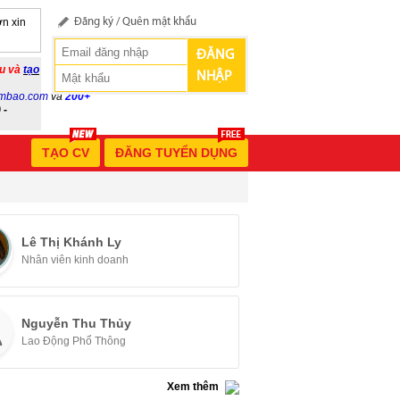
n xin
Đăng ký
/
Quên mật khẩu
ĐĂNG
ầu và
tạo
NHẬP
mbao.com
và
200+
 -
TẠO CV
ĐĂNG TUYỂN DỤNG
Lê Thị Khánh Ly
Nhân viên kinh doanh
Nguyễn Thu Thủy
Lao Động Phổ Thông
Xem thêm