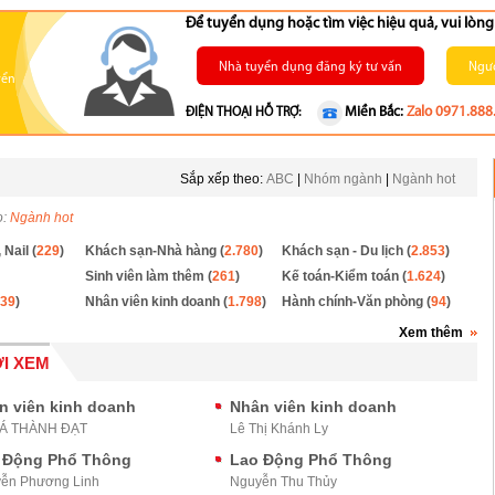
Để tuyển dụng hoặc tìm việc hiệu quả, vui lò
Nhà tuyển dụng đăng ký tư vấn
Ngườ
yển
Miền Bắc:
Zalo 0971.888
ĐIỆN THOẠI HỖ TRỢ:
Sắp xếp theo:
ABC
|
Nhóm ngành
|
Ngành hot
o:
Ngành hot
 Nail (
229
)
Khách sạn-Nhà hàng (
2.780
)
Khách sạn - Du lịch (
2.853
)
Sinh viên làm thêm (
261
)
Kế toán-Kiểm toán (
1.624
)
39
)
Nhân viên kinh doanh (
1.798
)
Hành chính-Văn phòng (
94
)
Xem thêm
I XEM
n viên kinh doanh
Nhân viên kinh doanh
BÁ THÀNH ĐẠT
Lê Thị Khánh Ly
 Động Phổ Thông
Lao Động Phổ Thông
ễn Phương Linh
Nguyễn Thu Thủy