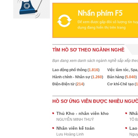
Nhấn phím F5
Để xem được gấp đôi số lượng tin tu
dụng đang hiển thị trên trang
TÌM HỒ SƠ THEO NGÀNH NGHỀ
Bạn đang xem danh sách ngành nghề sắp xếp the
Lao động phổ thông (
1.816
)
Việc làm tóc, Spa,
Hành chính - Nhân sự (
1.260
)
Bán hàng (
5.040
)
Điện-Điện tử (
214
)
Cơ khí-Chế tạo (
1
HỒ SƠ ỨNG VIÊN ĐƯỢC NHIỀU NGƯỜ
Thủ Kho - nhân viên kho
Nhâ
NGUYỄN MINH THUÝ
TÔ 
Nhân viên kế toán
Lao
Lưu Hoàng Linh
Nguy