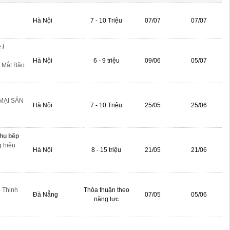
Hà Nội
7 - 10 Triệu
07/07
07/07
 /
Hà Nội
6 - 9 triệu
09/06
05/07
 Mắt Bão
MẠI SẢN
Hà Nội
7 - 10 Triệu
25/05
25/06
phụ bếp
 hiệu
Hà Nội
8 - 15 triệu
21/05
21/06
 Thịnh
Thỏa thuận theo
Đà Nẵng
07/05
05/06
năng lực