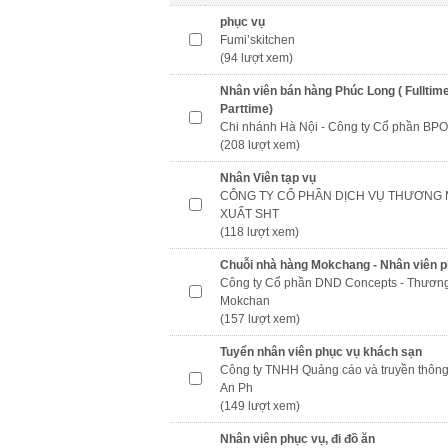
phục vụ
Fumi’skitchen
(94 lượt xem)
Nhân viên bán hàng Phúc Long ( Fulltime
Parttime)
Chi nhánh Hà Nội - Công ty Cổ phần BPO
(208 lượt xem)
Nhân Viên tạp vụ
CÔNG TY CỔ PHẦN DỊCH VỤ THƯƠNG 
XUẤT SHT
(118 lượt xem)
Chuỗi nhà hàng Mokchang - Nhân viên 
Công ty Cổ phần DND Concepts - Thương
Mokchan
(157 lượt xem)
Tuyển nhân viên phục vụ khách sạn
Công ty TNHH Quảng cáo và truyền thông
An Ph
(149 lượt xem)
Nhân viên phục vụ, đi đồ ăn