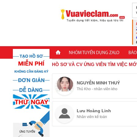
NHÓM TUYỂN DỤNG ZALO
BÁO
HỒ SƠ VÀ CV ỨNG VIÊN TÌM VIỆC MỚ
NGUYỄN MINH THUÝ
Thủ Kho - nhân viên kho
Lưu Hoàng Linh
Nhân viên kế toán