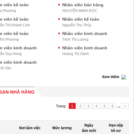
n viên kế toán
Nhân viên bán hàng
hị Phương
NGUYỄN MINH ĐỨC
n viên kế toán
Nhân viên kế toán
ễn Thị Khánh Linh
Nguyễn Thu Thủy
n viên kế toán
Nhân viên kinh doanh
Thị Phương
Trịnh Thị Lương
n viên kinh doanh
Nhân viên kinh doanh
ễn Duy Hùng
Hoàng Thị Oánh
n viên kinh doanh
hế Văn
Xem thêm
 SẠN-NHÀ HÀNG
Trang
1
2
3
4
5
6
...
>
Ngày
Hạn nộp
Nơi làm việc
Mức lương
làm mới
hồ sơ