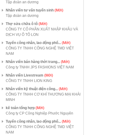
Tập đoàn an dương
Nhân viên tư vấn tuyển sinh
(Mới)
Tập đoàn an dương
Thợ sửa chữa ô tô
(Mới)
CÔNG TY CỔ PHẦN XUẤT NHẬP KHẨU VÀ
DỊCH VỤ Ô TÔ LON
Tuyển công nhân, lao động phổ...
(Mới)
CÔNG TY TNHH CÔNG NGHỆ TMD VIỆT
NAM
Nhân viên bán hàng thời trang...
(Mới)
Công ty TNHH JPS FASHIONS VIỆT NAM
Nhân viên Livestream
(Mới)
CÔNG TY TNHH LION KING
Nhân viên kỹ thuật điện công...
(Mới)
CÔNG TY TNHH CƠ KHÍ THƯƠNG MẠI KHẢI
MINH
kế toán tổng hợp
(Mới)
Công ty CP Công Nghiệp Phước Nguyên
Tuyển công nhân, lao động phổ...
(Mới)
CÔNG TY TNHH CÔNG NGHỆ TMD VIỆT
NAM