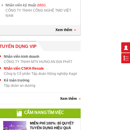
Nhân viên kỹ thuật
(Mới)
CÔNG TY TNHH CÔNG NGHỆ TMD VIỆT
NAM
Xem thêm
TUYỂN DỤNG VIP
Nhân viên kinh doanh
CÔNG TY TNHH MTV HƯNG AN ĐẠI PHÁT
Nhân viên CSKH Resale
Công ty Cổ phần Tập đoàn Nông nghiệp Kagri
Kế toán trưởng
Tập đoàn an dương
Xem thêm
CẨM NANG TÌM VIỆC
MIỄN PHÍ 100%: BÍ QUYẾT
TUYỂN DỤNG HIỆU QUẢ