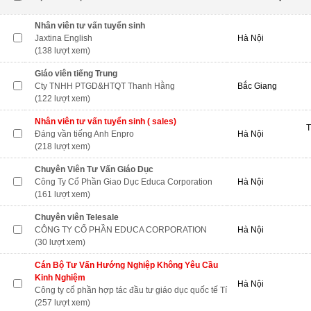
Nhân viên tư vấn tuyển sinh
Jaxtina English
Hà Nội
(138 lượt xem)
Giáo viên tiếng Trung
Cty TNHH PTGD&HTQT Thanh Hằng
Bắc Giang
(122 lượt xem)
Nhân viên tư vấn tuyển sinh ( sales)
T
Đáng vần tiếng Anh Enpro
Hà Nội
(218 lượt xem)
Chuyên Viên Tư Vấn Giáo Dục
Công Ty Cổ Phần Giao Dục Educa Corporation
Hà Nội
(161 lượt xem)
Chuyên viên Telesale
CÔNG TY CỔ PHẦN EDUCA CORPORATION
Hà Nội
(30 lượt xem)
Cán Bộ Tư Vấn Hướng Nghiệp Không Yêu Cầu
Kinh Nghiệm
Hà Nội
Công ty cổ phần hợp tác đầu tư giáo dục quốc tế Tí
(257 lượt xem)