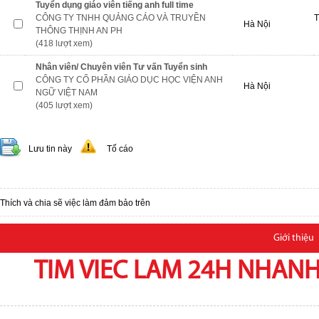
Tuyển dụng giáo viên tiếng anh full time
CÔNG TY TNHH QUẢNG CÁO VÀ TRUYỀN
T
Hà Nội
THÔNG THỊNH AN PH
(418 lượt xem)
Nhân viên/ Chuyên viên Tư vấn Tuyển sinh
CÔNG TY CỔ PHẦN GIÁO DỤC HỌC VIỆN ANH
Hà Nội
NGỮ VIỆT NAM
(405 lượt xem)
Lưu tin này
Tố cáo
Thích và chia sẽ việc làm đảm bảo trên
Giới thiệu
TIM VIEC LAM 24H NHANH,