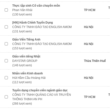
Thực tập sinh Cố vấn chuyên môn
T
Phan Văn Khải
TP HCM
(130 lượt xem)
[HN] Hành Chính Tuyển Dụng
CÔNG TY TNHH ĐÀO TẠO ENGLISH AMOM
Hà Nội
(131 lượt xem)
Giáo Viên Tiếng Anh
CÔNG TY TNHH ĐÀO TẠO ENGLISH AMOM
Hà Nội
(153 lượt xem)
Giáo viên tiếng Nhật
DAYSTAR GROUP
Thừa Thiên Huế
(146 lượt xem)
Nhân viên Kinh doanh
Hút Hầm Cầu Hoàng Hải
Hà Nội
(112 lượt xem)
Tuyển dụng chuyên viên ngành giáo dục
CÔNG TY TNHH QUẢNG CÁO VÀ TRUYỀN
T
TP HCM
THÔNG THỊNH AN PH
(266 lượt xem)