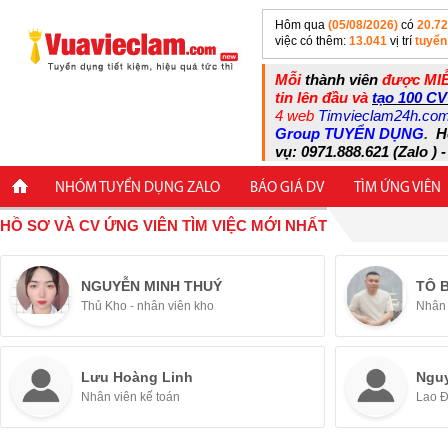
Hôm qua
(05/08/2026)
có
20.7
việc có thêm:
13.041
vị trí
tuyển
Mỗi
thành viên
được MIỄ
tin lên đầu và
tạo 100 CV
4 web
Timvieclam24h.co
Group TUYỂN DỤNG
.
H
vụ: 0971.888.621 (Zalo ) -
NHÓM TUYỂN DỤNG ZALO
BÁO GIÁ DV
TÌM ỨNG VIÊN
HỒ SƠ VÀ CV ỨNG VIÊN TÌM VIỆC MỚI NHẤT
NGUYỄN MINH THUÝ
TÔ 
Thủ Kho - nhân viên kho
Nhân 
Lưu Hoàng Linh
Ngu
Nhân viên kế toán
Lao 