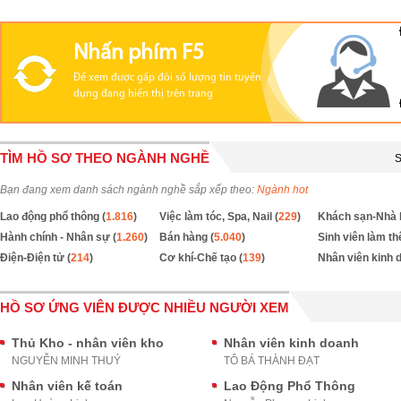
Nhấn phím F5
Để xem được gấp đôi số lượng tin tuyển
dụng đang hiển thị trên trang
TÌM HỒ SƠ THEO NGÀNH NGHỀ
S
Bạn đang xem danh sách ngành nghề sắp xếp theo:
Ngành hot
Lao động phổ thông (
1.816
)
Việc làm tóc, Spa, Nail (
229
)
Khách sạn-Nhà 
Hành chính - Nhân sự (
1.260
)
Bán hàng (
5.040
)
Sinh viên làm th
Điện-Điện tử (
214
)
Cơ khí-Chế tạo (
139
)
Nhân viên kinh 
HỒ SƠ ỨNG VIÊN ĐƯỢC NHIỀU NGƯỜI XEM
Thủ Kho - nhân viên kho
Nhân viên kinh doanh
NGUYỄN MINH THUÝ
TÔ BÁ THÀNH ĐẠT
Nhân viên kế toán
Lao Động Phổ Thông