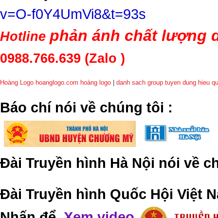
v=O-f0Y4UmVi8&t=93s
phản ánh chất lượng d
Hotline
0988.766.639
(Zalo )
Hoàng Logo hoanglogo.com
hoàng logo
|
danh sach group tuyen dung hieu q
​Báo chí nói về chúng tôi
:
Đài Truyền hình Hà Nội nói về 
Đài Truyền hình Quốc Hội Việt N
Nhấn để
Xem video