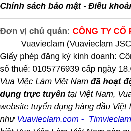
Chính sách bảo mật
Điều khoả
-
Đơn vị chủ quản:
CÔNG TY CỔ 
Vuavieclam (Vuavieclam JSC) 
Giấy phép đăng ký kinh doanh: Cô
số thuế: 0105776939 cấp ngày 18
Vua Việc Làm Việt Nam
đã hoạt đ
dụng trực tuyến
tại Việt Nam,
Vua
website tuyển dụng hàng đầu Việt
như
Vuavieclam.com
-
Timviecla