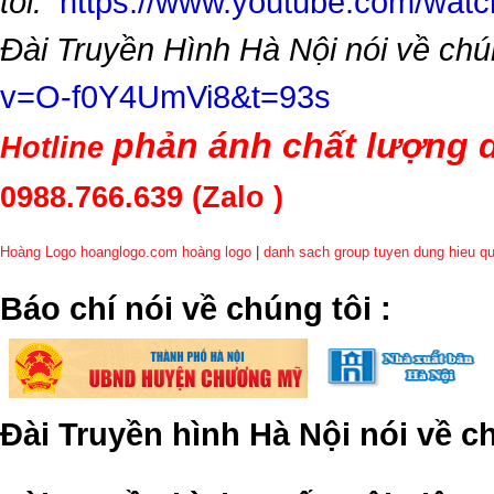
tôi:
https://www.youtube.com/wa
Đài Truyền Hình Hà Nội nói về chú
v=O-f0Y4UmVi8&t=93s
phản ánh chất lượng d
Hotline
0988.766.639
(Zalo )
Hoàng Logo hoanglogo.com
hoàng logo
|
danh sach group tuyen dung hieu q
​Báo chí nói về chúng tôi
:
Đài Truyền hình Hà Nội nói về 