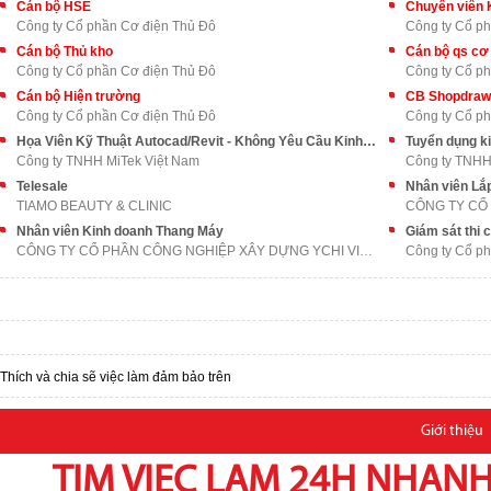
Cán bộ HSE
Chuyên viên 
Công ty Cổ phần Cơ điện Thủ Đô
Công ty Cổ p
Cán bộ Thủ kho
Cán bộ qs cơ
Công ty Cổ phần Cơ điện Thủ Đô
Công ty Cổ p
Cán bộ Hiện trường
CB Shopdraw
Công ty Cổ phần Cơ điện Thủ Đô
Công ty Cổ p
Họa Viên Kỹ Thuật Autocad/Revit - Không Yêu Cầu Kinh Nghiệm
Tuyển dụng ki
Công ty TNHH MiTek Việt Nam
Công ty TNHH 
Telesale
Nhân viên Lắ
TIAMO BEAUTY & CLINIC
Nhân viên Kinh doanh Thang Máy
Giám sát thi
CÔNG TY CỔ PHẦN CÔNG NGHIỆP XÂY DỰNG YCHI VIỆT NAM
Công ty Cổ p
Thích và chia sẽ việc làm đảm bảo trên
Giới thiệu
TIM VIEC LAM 24H NHANH,