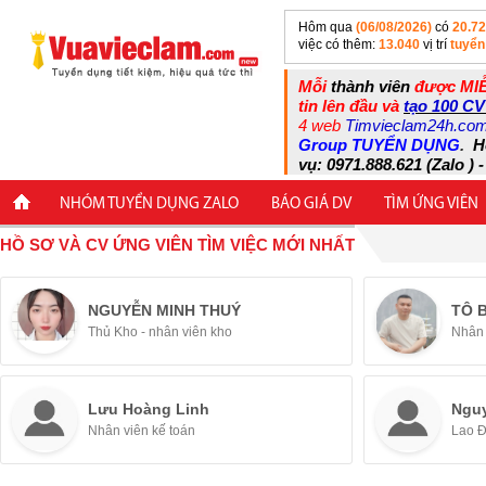
Hôm qua
(06/08/2026)
có
20.7
việc có thêm:
13.040
vị trí
tuyển
Mỗi
thành viên
được MIỄ
tin lên đầu và
tạo 100 CV
4 web
Timvieclam24h.co
Group TUYỂN DỤNG
.
H
vụ: 0971.888.621 (Zalo ) -
NHÓM TUYỂN DỤNG ZALO
BÁO GIÁ DV
TÌM ỨNG VIÊN
HỒ SƠ VÀ CV ỨNG VIÊN TÌM VIỆC MỚI NHẤT
NGUYỄN MINH THUÝ
TÔ 
Thủ Kho - nhân viên kho
Nhân 
Lưu Hoàng Linh
Ngu
Nhân viên kế toán
Lao 