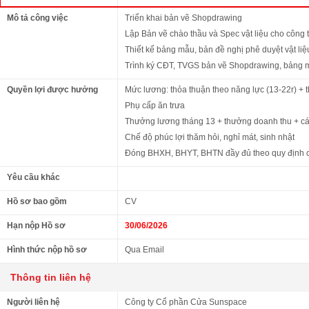
Mô tả công việc
Triển khai bản vẽ Shopdrawing
Lập Bản vẽ chào thầu và Spec vật liệu cho công t
Thiết kế bảng mẫu, bản đề nghị phê duyệt vật liệ
Trình ký CĐT, TVGS bản vẽ Shopdrawing, bảng mẫ
Quyền lợi được hưởng
Mức lương: thỏa thuận theo năng lực (13-22r) +
Phụ cấp ăn trưa
Thưởng lương tháng 13 + thưởng doanh thu + các
Chế độ phúc lợi thăm hỏi, nghỉ mát, sinh nhật
Đóng BHXH, BHYT, BHTN đầy đủ theo quy định 
Yêu cầu khác
Hồ sơ bao gồm
CV
Hạn nộp Hồ sơ
30/06/2026
Hình thức nộp hồ sơ
Qua Email
Thông tin liên hệ
Người liên hệ
Công ty Cổ phần Cửa Sunspace