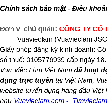
Chính sách bảo mật
Điều khoả
-
Đơn vị chủ quản:
CÔNG TY CỔ 
Vuavieclam (Vuavieclam JSC) 
Giấy phép đăng ký kinh doanh: Cô
số thuế: 0105776939 cấp ngày 18
Vua Việc Làm Việt Nam
đã hoạt đ
dụng trực tuyến
tại Việt Nam,
Vua
website tuyển dụng hàng đầu Việt
như
Vuavieclam.com
-
Timviecla