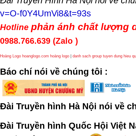
Đài Truyền Hình Hà Nội nói về chú
v=O-f0Y4UmVi8&t=93s
phản ánh chất lượng d
Hotline
0988.766.639
(Zalo )
Hoàng Logo hoanglogo.com
hoàng logo
|
danh sach group tuyen dung hieu q
​Báo chí nói về chúng tôi
:
Đài Truyền hình Hà Nội nói về 
Đài Truyền hình Quốc Hội Việt N