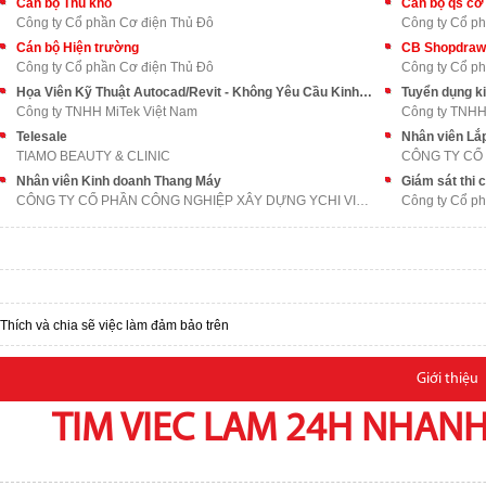
Cán bộ Thủ kho
Cán bộ qs cơ
Công ty Cổ phần Cơ điện Thủ Đô
Công ty Cổ p
Cán bộ Hiện trường
CB Shopdraw
Công ty Cổ phần Cơ điện Thủ Đô
Công ty Cổ p
Họa Viên Kỹ Thuật Autocad/Revit - Không Yêu Cầu Kinh Nghiệm
Tuyển dụng ki
Công ty TNHH MiTek Việt Nam
Công ty TNHH 
Telesale
Nhân viên Lắ
TIAMO BEAUTY & CLINIC
Nhân viên Kinh doanh Thang Máy
Giám sát thi
CÔNG TY CỔ PHẦN CÔNG NGHIỆP XÂY DỰNG YCHI VIỆT NAM
Công ty Cổ p
Thích và chia sẽ việc làm đảm bảo trên
Giới thiệu
TIM VIEC LAM 24H NHANH,