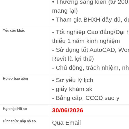
• Thưởng sáng kiến (từ 200
mang lại)
• Tham gia BHXH đầy đủ, du 
Yêu cầu khác
- Tốt nghiệp Cao đẳng/Đại h
thiểu 1 năm kinh nghiệm
- Sử dụng tốt AutoCAD, Word
Revit là lợi thế)
- Chủ động, trách nhiệm, nhi
Hồ sơ bao gồm
- Sơ yếu lý lịch
- giấy khám sk
- Bằng cấp, CCCD sao y
Hạn nộp Hồ sơ
30/06/2026
Hình thức nộp hồ sơ
Qua Email