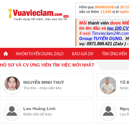
Hôm qua
(06/08/2026)
có
20.7
việc có thêm:
13.040
vị trí
tuyển
Mỗi
thành viên
được MIỄ
tin lên đầu và
tạo 100 CV
4 web
Timvieclam24h.co
Group TUYỂN DỤNG
.
H
vụ: 0971.888.621 (Zalo ) -
NHÓM TUYỂN DỤNG ZALO
BÁO GIÁ DV
TÌM ỨNG VIÊN
HỒ SƠ VÀ CV ỨNG VIÊN TÌM VIỆC MỚI NHẤT
NGUYỄN MINH THUÝ
TÔ 
Thủ Kho - nhân viên kho
Nhân 
Lưu Hoàng Linh
Ngu
Nhân viên kế toán
Lao 