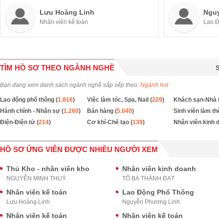
Lưu Hoàng Linh
Ngu
Nhân viên kế toán
Lao 
TÌM HỒ SƠ THEO NGÀNH NGHỀ
S
Bạn đang xem danh sách ngành nghề sắp xếp theo:
Ngành hot
Lao động phổ thông (
1.816
)
Việc làm tóc, Spa, Nail (
229
)
Khách sạn-Nhà 
Hành chính - Nhân sự (
1.260
)
Bán hàng (
5.040
)
Sinh viên làm th
Điện-Điện tử (
214
)
Cơ khí-Chế tạo (
139
)
Nhân viên kinh 
HỒ SƠ ỨNG VIÊN ĐƯỢC NHIỀU NGƯỜI XEM
Thủ Kho - nhân viên kho
Nhân viên kinh doanh
NGUYỄN MINH THUÝ
TÔ BÁ THÀNH ĐẠT
Nhân viên kế toán
Lao Động Phổ Thông
Lưu Hoàng Linh
Nguyễn Phương Linh
Nhân viên kế toán
Nhân viên kế toán