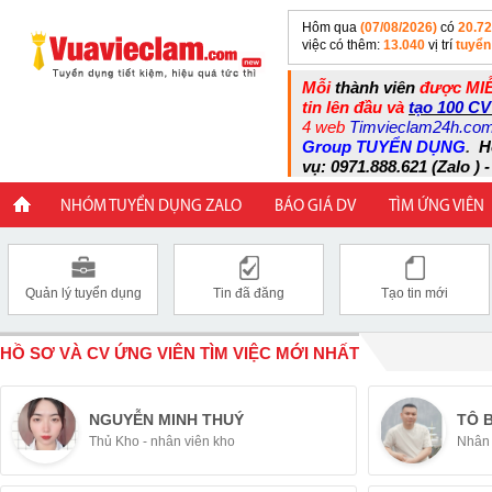
Hôm qua
(07/08/2026)
có
20.7
việc có thêm:
13.040
vị trí
tuyển
Mỗi
thành viên
được MIỄ
tin lên đầu và
tạo 100 CV
4 web
Timvieclam24h.co
Group TUYỂN DỤNG
.
H
vụ: 0971.888.621 (Zalo ) -
NHÓM TUYỂN DỤNG ZALO
BÁO GIÁ DV
TÌM ỨNG VIÊN
Quản lý tuyển dụng
Tin đã đăng
Tạo tin mới
HỒ SƠ VÀ CV ỨNG VIÊN TÌM VIỆC MỚI NHẤT
NGUYỄN MINH THUÝ
TÔ 
Thủ Kho - nhân viên kho
Nhân 