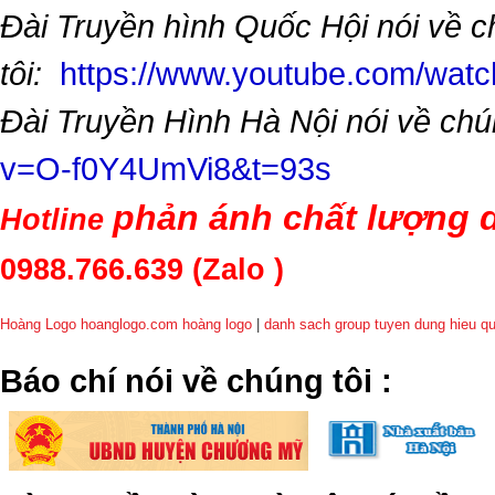
Đài Truyền hình Quốc Hội nói về 
tôi:
https://www.youtube.com/wa
Đài Truyền Hình Hà Nội nói về chú
v=O-f0Y4UmVi8&t=93s
phản ánh chất lượng d
Hotline
0988.766.639
(Zalo )
Hoàng Logo hoanglogo.com
hoàng logo
|
danh sach group tuyen dung hieu q
​Báo chí nói về chúng tôi
: