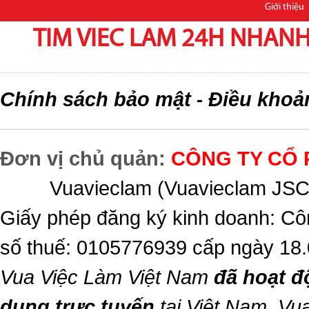
Giới thiệu
TIM VIEC LAM 24H NHANH,
Chính sách bảo mật
Điều khoả
-
Đơn vị chủ quản:
CÔNG TY CỔ 
Vuavieclam (Vuavieclam JSC) 
Giấy phép đăng ký kinh doanh: Cô
số thuế: 0105776939 cấp ngày 18
Vua Việc Làm Việt Nam
đã hoạt đ
dụng trực tuyến
tại Việt Nam,
Vua