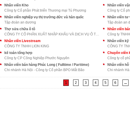
Nhân viên Kho
Nhân viên vậ
Công ty Cổ phần Phát triển Thương mại Tú Phương
Công ty Cổ ph
Nhân viên nghiệp vụ thị trường đức và hàn quốc
Nhân viên tư 
Tập đoàn an dương
Tập đoàn an 
Thợ sửa chữa ô tô
Nhân viên bán
CÔNG TY CỔ PHẦN XUẤT NHẬP KHẨU VÀ DỊCH VỤ Ô TÔ LON
Công ty TNH
Nhân viên Livestream
Nhân viên kỹ 
CÔNG TY TNHH LION KING
CÔNG TY TNH
kế toán tổng hợp
Công ty CP Công Nghiệp Phước Nguyên
Công ty cổ p
Nhân viên bán hàng Phúc Long ( Fulltime / Parttime)
Nhân viên hỗ
Chi nhánh Hà Nội - Công ty Cổ phần BPO Mắt Bão
Chi nhánh Hà
1
2
3
4
5
6
...