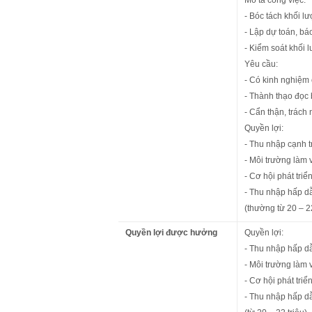
Mô tả công việc:
- Bóc tách khối l
- Lập dự toán, báo
- Kiểm soát khối l
Yêu cầu:
- Có kinh nghiệm ở
- Thành thạo đọc
- Cẩn thận, trách
Quyền lợi:
- Thu nhập cạnh t
- Môi trường làm 
- Cơ hội phát triể
- Thu nhập hấp d
(thường từ 20 – 22
Quyền lợi được hưởng
Quyền lợi:
- Thu nhập hấp d
- Môi trường làm 
- Cơ hội phát triể
- Thu nhập hấp d