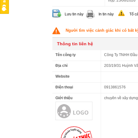
nộp: 25/06/2026"
Lưu tin này
In tin này
Tố c
Người tìm việc cảnh giác khi có bất k
Thông tin liên hệ
Tên công ty
Công Ty TNHH Đầu 
Địa chỉ
203/19/31 Huỳnh Vă
Website
Điện thoại
0913861576
Giới thiệu
chuyên về xây dựng