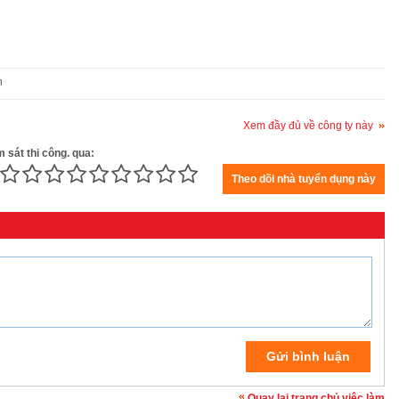
n
Xem đầy đủ về công ty này
 sát thi công. qua:
Quay lại trang chủ việc làm