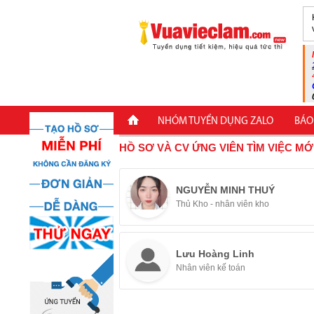
NHÓM TUYỂN DỤNG ZALO
BÁO
HỒ SƠ VÀ CV ỨNG VIÊN TÌM VIỆC MỚ
NGUYỄN MINH THUÝ
Thủ Kho - nhân viên kho
Lưu Hoàng Linh
Nhân viên kế toán