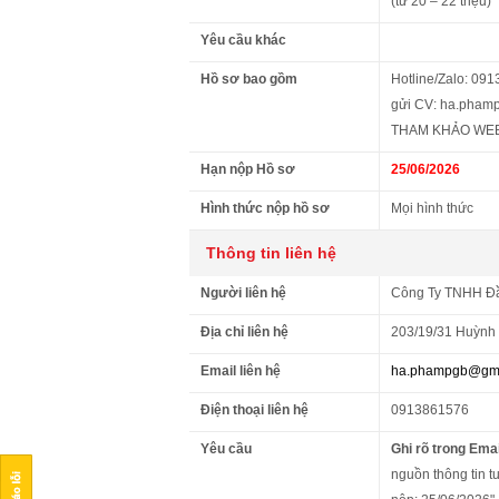
(từ 20 – 22 triệu)
Yêu cầu khác
Hồ sơ bao gồm
Hotline/Zalo: 09
gửi CV: ha.pham
THAM KHẢO WEBSIT
Hạn nộp Hồ sơ
25/06/2026
Hình thức nộp hồ sơ
Mọi hình thức
Thông tin liên hệ
Người liên hệ
Công Ty TNHH Đầ
Địa chỉ liên hệ
203/19/31 Huỳnh 
Email liên hệ
ha.phampgb@gma
Điện thoại liên hệ
0913861576
Yêu cầu
Ghi rõ trong Emai
nguồn thông tin tu