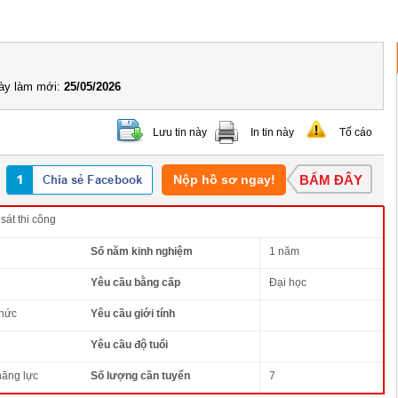
y làm mới:
25/05/2026
Lưu tin này
In tin này
Tố cáo
Nộp hồ sơ ngay!
BẤM ĐÂY
sát thi công
Số năm kinh nghiệm
1 năm
Yêu cầu bằng cấp
Đại học
thức
Yêu cầu giới tính
Yêu cầu độ tuổi
năng lực
Số lượng cần tuyển
7