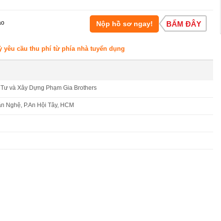
áo
Nộp hồ sơ ngay!
BẤM ĐÂY
ỳ yêu cầu thu phí từ phía nhà tuyển dụng
Tư và Xây Dựng Phạm Gia Brothers
n Nghệ, P.An Hội Tây, HCM