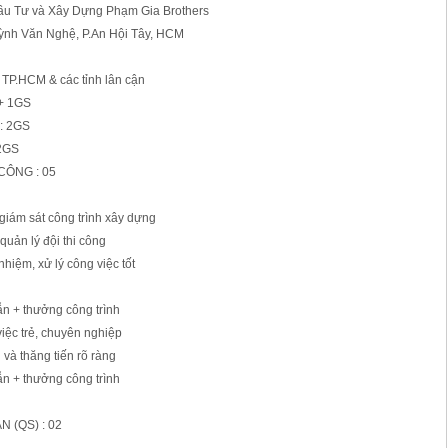
u Tư và Xây Dựng Phạm Gia Brothers
ỳnh Văn Nghệ, P.An Hội Tây, HCM
 TP.HCM & các tỉnh lân cận
+ 1GS
: 2GS
 2GS
 CÔNG : 05
giám sát công trình xây dựng
 quản lý đội thi công
 nhiệm, xử lý công việc tốt
ẫn + thưởng công trình
việc trẻ, chuyên nghiệp
n và thăng tiến rõ ràng
ẫn + thưởng công trình
N (QS) : 02