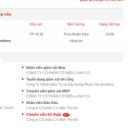
ng này
Khu vực
Mức lương
Ngày hết hạn
TP HCM
Thỏa thuận theo
25/06
rothers
năng lực
Nhân viên giám sát Mep
CÔNG TY CỔ PHẦN CƠ ĐIỆN LẠNH CG
Tuyển dụng giám sát thi công
Công Ty TNHH Đầu Tư và Xây Dựng Phạm Gia Brothers
Chuyên viên giám sát MEP
CÔNG TY CỔ PHẦN CƠ ĐIỆN LẠNH CG
Nhân viên Đấu thầu
CÔNG TY CỔ PHẦN XÂY DỰNG VÀ PHÁT TRIỂN THƯƠNG MẠI
Công ty Cổ phần Cơ điện Thủ Đô
Chuyên viên Kỹ thuật
Công ty Cổ phần Cơ điện Thủ Đô