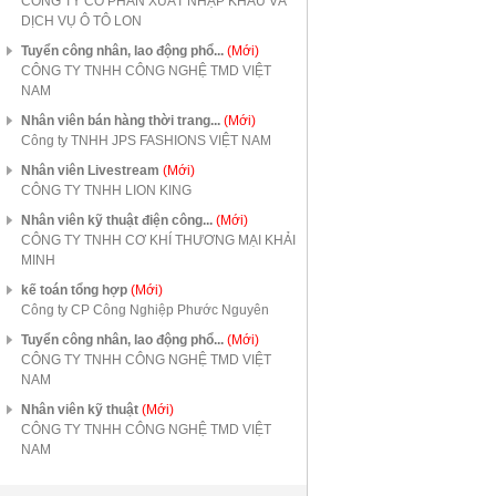
CÔNG TY CỔ PHẦN XUẤT NHẬP KHẨU VÀ
DỊCH VỤ Ô TÔ LON
Tuyển công nhân, lao động phổ...
(Mới)
CÔNG TY TNHH CÔNG NGHỆ TMD VIỆT
NAM
Nhân viên bán hàng thời trang...
(Mới)
Công ty TNHH JPS FASHIONS VIỆT NAM
Nhân viên Livestream
(Mới)
CÔNG TY TNHH LION KING
Nhân viên kỹ thuật điện công...
(Mới)
CÔNG TY TNHH CƠ KHÍ THƯƠNG MẠI KHẢI
MINH
kế toán tổng hợp
(Mới)
Công ty CP Công Nghiệp Phước Nguyên
Tuyển công nhân, lao động phổ...
(Mới)
CÔNG TY TNHH CÔNG NGHỆ TMD VIỆT
NAM
Nhân viên kỹ thuật
(Mới)
CÔNG TY TNHH CÔNG NGHỆ TMD VIỆT
NAM