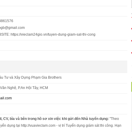
13861576
pgb@gmail.com
E: https://vieclam24gio.vn/tuyen-dung-giam-sat-thi-cong
u Tư và Xây Dựng Phạm Gia Brothers
Văn Nghệ, P.An Hội Tây, HCM
il.com
l, CV, bìa và bên trong hồ sơ xin việc khi gửi đến Nhà tuyển dụng:
"Theo
yển dụng tại http://vuavieclam.com - vị trí Tuyển dụng giám sát thi công. Hạn