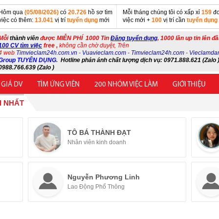
Hôm qua
(05/08/2026)
có
20.726
hồ sơ tìm
Mỗi tháng chúng tôi có xấp xỉ
159
đơ
việc có thêm:
13.041
vị trí
tuyển dụng
mới
việc mới +
100
vị trí cần
tuyển dụng
Mỗi
thành viên
được MIỄN PHÍ 1000 Tin
Đăng tuyển dụng
, 1000 lần up tin lên đ
100 CV tìm việc
free ,
không cần chờ duyệt, Trên
4 web
Timvieclam24h.com.vn
-
Vuavieclam.com
-
Timvieclam24h.com
-
Vieclamda
Group TUYỂN DỤNG
.
Hotline phản ánh chất lượng dịch vụ: 0971.888.621 (Zalo )
0988.766.639 (Zalo )
 GIÁ DV
TÌM ỨNG VIÊN
200 NHÓM VIỆC LÀM
GIỚI THIỆU
I NHẤT
TÔ BÁ THÀNH ĐẠT
Nhân viên kinh doanh
Nguyễn Phương Linh
Lao Động Phổ Thông