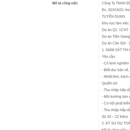
Mô tả công việc
Công Ty TNHH Đầ
Đc: 203/19/31 Hu
TUYỂN DỤNG
Khu vực làm việc:
Dự án Q1: 1CHT 
Dự án Tiền Giang
Dự án Cần Giờ :
1. GIÁM SÁT THI
Yêu cầu:
- Có kinh nghiệm 
- Biết đọc bản vẽ,
- Nhiệt tình, trách
Quyền lợi:
- Thu nhập hấp d
- Môi trường làm 
- Cơ hội phát triể
- Thu nhập hấp d
(từ 20 – 22 triệu)
2. KỸ SƯ DỰ TOÁ