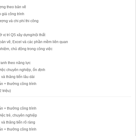
ượng theo bản vẽ
 giá công trình
ượng và chi phí thi công
 vị trí QS xây dựng/nội thất
 bản vẽ, Excel và các phần mềm liên quan
 nhiệm, chủ động trong công việc
ranh theo năng lực
việc chuyên nghiệp, ổn định
n và thăng tiến lâu dài
ẫn + thưởng công trình
 triệu)
ẫn + thưởng công trình
việc trẻ, chuyên nghiệp
n và thăng tiến rõ ràng
ẫn + thưởng công trình