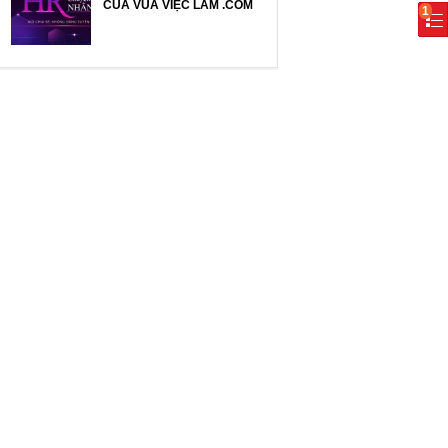
CỦA VUA VIỆC LÀM .COM
1