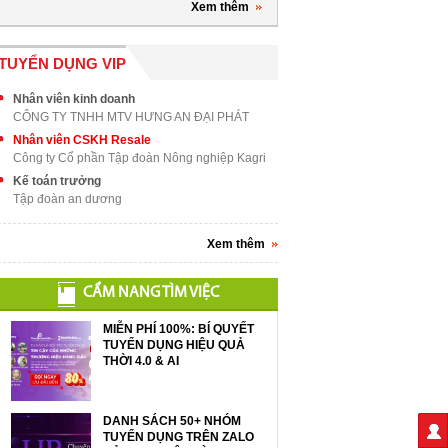
Xem thêm
TUYỂN DỤNG VIP
Nhân viên kinh doanh
CÔNG TY TNHH MTV HƯNG AN ĐẠI PHÁT
Nhân viên CSKH Resale
Công ty Cổ phần Tập đoàn Nông nghiệp Kagri
Kế toán trưởng
Tập đoàn an dương
Xem thêm
CẨM NANG TÌM VIỆC
MIỄN PHÍ 100%: BÍ QUYẾT
TUYỂN DỤNG HIỆU QUẢ
THỜI 4.0 & AI
DANH SÁCH 50+ NHÓM
TUYỂN DỤNG TRÊN ZALO