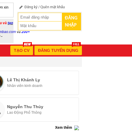
n xin
Đăng ký
/
Quên mật khẩu
ĐĂNG
ầu và
tạo
NHẬP
mbao.com
và
200+
 -
TẠO CV
ĐĂNG TUYỂN DỤNG
Lê Thị Khánh Ly
Nhân viên kinh doanh
Nguyễn Thu Thủy
Lao Động Phổ Thông
Xem thêm