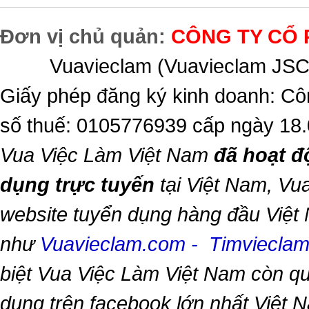
Đơn vị chủ quản:
CÔNG TY CỔ 
Vuavieclam (Vuavieclam JSC) 
Giấy phép đăng ký kinh doanh: Cô
số thuế: 0105776939 cấp ngày 18
Vua Việc Làm Việt Nam
đã hoạt đ
dụng trực tuyến
tại Việt Nam,
Vua
website tuyển dụng hàng đầu Việt
như
Vuavieclam.com
-
Timviecla
biệt
Vua Việc Làm Việt Nam
còn qu
dụng trên facebook lớn nhất Việt Na