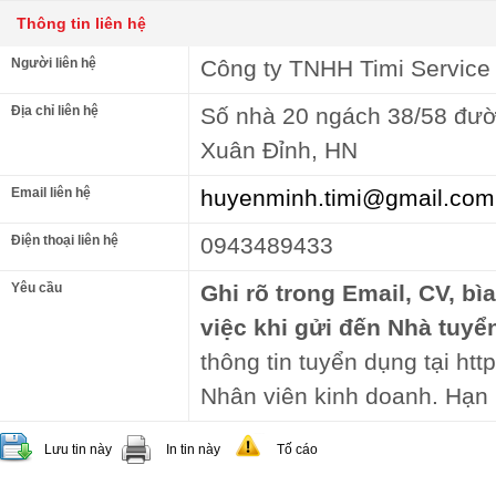
Thông tin liên hệ
Người liên hệ
Công ty TNHH Timi Service
Địa chỉ liên hệ
Số nhà 20 ngách 38/58 đư
Xuân Đỉnh, HN
Email liên hệ
huyenminh.timi@gmail.com
Điện thoại liên hệ
0943489433
Yêu cầu
Ghi rõ trong Email, CV, bì
việc khi gửi đến Nhà tuyể
thông tin tuyển dụng tại http
Nhân viên kinh doanh. Hạn 
Lưu tin này
In tin này
Tố cáo