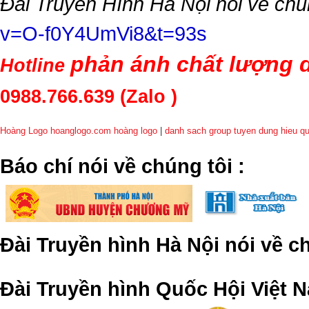
Đài Truyền Hình Hà Nội nói về chú
v=O-f0Y4UmVi8&t=93s
phản ánh chất lượng d
Hotline
0988.766.639
(Zalo )
Hoàng Logo hoanglogo.com
hoàng logo
|
danh sach group tuyen dung hieu q
​Báo chí nói về chúng tôi
:
Đài Truyền hình Hà Nội nói về 
Đài Truyền hình Quốc Hội Việt N