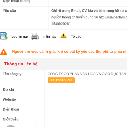
Điện thoại liên hệ
Yêu cầu
Ghi rõ trong Email, CV, bìa và bên trong hồ sơ 
nguồn thông tin tuyển dụng tại http://vuavieclam.
15/06/2026"
Lưu tin này
In tin này
Tố cáo
Người tìm việc cảnh giác khi có bất kỳ yêu cầu thu phí từ phía 
Thông tin liên hệ
Tên công ty
CÔNG TY CỔ PHẦN VĂN HOÁ VÀ GÍAO DỤC TÂN 
Tài khoản VIP
Địa chỉ
Website
Điện thoại
Giới thiệu