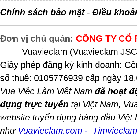
Chính sách bảo mật
Điều khoả
-
Đơn vị chủ quản:
CÔNG TY CỔ 
Vuavieclam (Vuavieclam JSC) 
Giấy phép đăng ký kinh doanh: Cô
số thuế: 0105776939 cấp ngày 18
Vua Việc Làm Việt Nam
đã hoạt đ
dụng trực tuyến
tại Việt Nam,
Vua
website tuyển dụng hàng đầu Việt
như
Vuavieclam.com
-
Timviecla