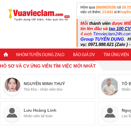
Hôm qua
(06/08/2026)
có
20.7
việc có thêm:
13.041
vị trí
tuyển
Mỗi
thành viên
được MIỄ
tin lên đầu và
tạo 100 CV
4 web
Timvieclam24h.co
Group TUYỂN DỤNG
.
H
vụ: 0971.888.621 (Zalo ) -
NHÓM TUYỂN DỤNG ZALO
BÁO GIÁ DV
TÌM ỨNG VIÊN
HỒ SƠ VÀ CV ỨNG VIÊN TÌM VIỆC MỚI NHẤT
NGUYỄN MINH THUÝ
TÔ 
Thủ Kho - nhân viên kho
Nhân 
Lưu Hoàng Linh
Ngu
Nhân viên kế toán
Lao 