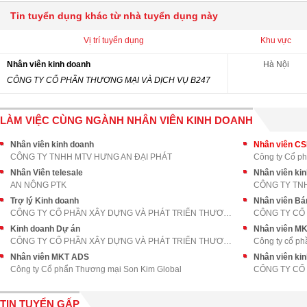
Tin tuyển dụng khác từ nhà tuyển dụng này
Vị trí tuyển dụng
Khu vực
Nhân viên kinh doanh
Hà Nội
CÔNG TY CỔ PHẦN THƯƠNG MẠI VÀ DỊCH VỤ B247
LÀM VIỆC CÙNG NGÀNH NHÂN VIÊN KINH DOANH
Nhân viên kinh doanh
Nhân viên C
CÔNG TY TNHH MTV HƯNG AN ĐẠI PHÁT
Công ty Cổ p
Nhân Viên telesale
AN NÔNG PTK
CÔNG TY TN
Trợ lý Kinh doanh
Nhân viên Bá
CÔNG TY CỔ PHẦN XÂY DỰNG VÀ PHÁT TRIỂN THƯƠNG MẠI
Kinh doanh Dự án
Nhân viên M
CÔNG TY CỔ PHẦN XÂY DỰNG VÀ PHÁT TRIỂN THƯƠNG MẠI
Công ty cổ ph
Nhân viên MKT ADS
Nhân viên ki
Công ty Cổ phẩn Thương mại Son Kim Global
CÔNG TY CỔ 
TIN TUYỂN GẤP