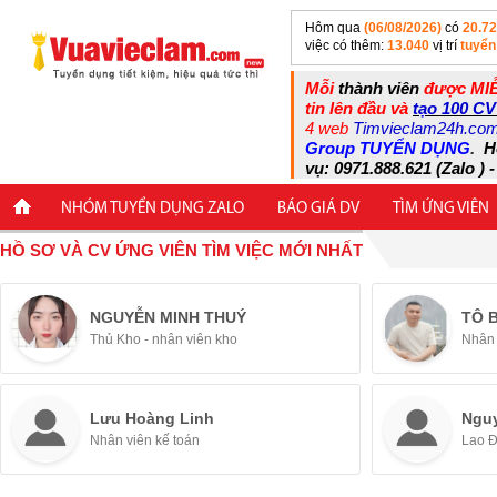
Hôm qua
(06/08/2026)
có
20.7
việc có thêm:
13.040
vị trí
tuyển
Mỗi
thành viên
được MIỄ
tin lên đầu và
tạo 100 CV
4 web
Timvieclam24h.co
Group TUYỂN DỤNG
.
H
vụ: 0971.888.621 (Zalo ) -
NHÓM TUYỂN DỤNG ZALO
BÁO GIÁ DV
TÌM ỨNG VIÊN
HỒ SƠ VÀ CV ỨNG VIÊN TÌM VIỆC MỚI NHẤT
NGUYỄN MINH THUÝ
TÔ 
Thủ Kho - nhân viên kho
Nhân 
Lưu Hoàng Linh
Ngu
Nhân viên kế toán
Lao 