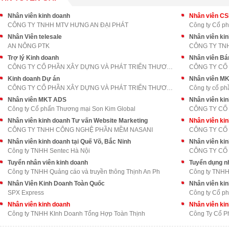
Nhân viên kinh doanh
Nhân viên C
CÔNG TY TNHH MTV HƯNG AN ĐẠI PHÁT
Công ty Cổ p
Nhân Viên telesale
AN NÔNG PTK
CÔNG TY TN
Trợ lý Kinh doanh
Nhân viên Bá
CÔNG TY CỔ PHẦN XÂY DỰNG VÀ PHÁT TRIỂN THƯƠNG MẠI
Kinh doanh Dự án
Nhân viên M
CÔNG TY CỔ PHẦN XÂY DỰNG VÀ PHÁT TRIỂN THƯƠNG MẠI
Công ty cổ ph
Nhân viên MKT ADS
Nhân viên ki
Công ty Cổ phẩn Thương mại Son Kim Global
CÔNG TY CỔ 
Nhân viên kinh doanh Tư vấn Website Marketing
Nhân viên ki
CÔNG TY TNHH CÔNG NGHỆ PHẦN MỀM NASANI
CÔNG TY CỔ 
Nhân viên kinh doanh tại Quế Võ, Bắc Ninh
Nhân viên ki
Công ty TNHH Sentec Hà Nội
CÔNG TY CỔ
Tuyển nhân viên kinh doanh
Tuyển dụng n
Công ty TNHH Quảng cáo và truyền thông Thịnh An Ph
Công ty TNHH 
Nhân Viên Kinh Doanh Toàn Quốc
Nhân viên ki
SPX Express
Công ty Cổ ph
Nhân viên kinh doanh
Nhân viên ki
Công ty TNHH KInh Doanh Tổng Hợp Toàn Thịnh
Công Ty Cổ P