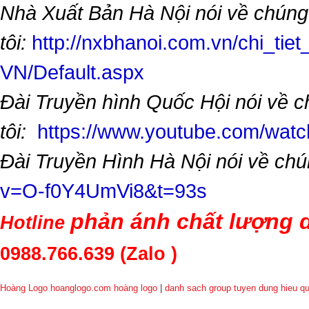
Nhà Xuất Bản Hà Nội nói về chúng
tôi:
http://nxbhanoi.com.vn/chi_tiet
VN/Default.aspx
Đài Truyền hình Quốc Hội nói về 
tôi:
https://www.youtube.com/wa
Đài Truyền Hình Hà Nội nói về chú
v=O-f0Y4UmVi8&t=93s
phản ánh chất lượng d
Hotline
0988.766.639
(Zalo )
Hoàng Logo hoanglogo.com
hoàng logo
|
danh sach group tuyen dung hieu q