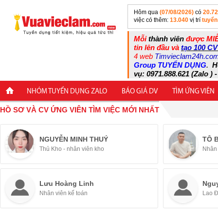
Hôm qua
(07/08/2026)
có
20.7
việc có thêm:
13.040
vị trí
tuyển
Mỗi
thành viên
được MIỄ
tin lên đầu và
tạo 100 CV
4 web
Timvieclam24h.co
Group TUYỂN DỤNG
.
H
vụ: 0971.888.621 (Zalo ) -
NHÓM TUYỂN DỤNG ZALO
BÁO GIÁ DV
TÌM ỨNG VIÊN
HỒ SƠ VÀ CV ỨNG VIÊN TÌM VIỆC MỚI NHẤT
NGUYỄN MINH THUÝ
TÔ 
Thủ Kho - nhân viên kho
Nhân 
Lưu Hoàng Linh
Ngu
Nhân viên kế toán
Lao 