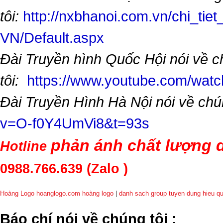
tôi:
http://nxbhanoi.com.vn/chi_tiet
VN/Default.aspx
Đài Truyền hình Quốc Hội nói về 
tôi:
https://www.youtube.com/wa
Đài Truyền Hình Hà Nội nói về chú
v=O-f0Y4UmVi8&t=93s
phản ánh chất lượng d
Hotline
0988.766.639
(Zalo )
Hoàng Logo hoanglogo.com
hoàng logo
|
danh sach group tuyen dung hieu q
​Báo chí nói về chúng tôi
: