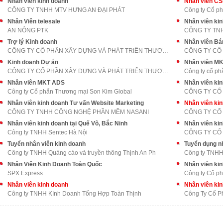
Nhân viên kinh doanh
Nhân viên C
CÔNG TY TNHH MTV HƯNG AN ĐẠI PHÁT
Công ty Cổ p
Nhân Viên telesale
AN NÔNG PTK
CÔNG TY TN
Trợ lý Kinh doanh
Nhân viên Bá
CÔNG TY CỔ PHẦN XÂY DỰNG VÀ PHÁT TRIỂN THƯƠNG MẠI
Kinh doanh Dự án
Nhân viên M
CÔNG TY CỔ PHẦN XÂY DỰNG VÀ PHÁT TRIỂN THƯƠNG MẠI
Công ty cổ ph
Nhân viên MKT ADS
Nhân viên ki
Công ty Cổ phẩn Thương mại Son Kim Global
CÔNG TY CỔ 
Nhân viên kinh doanh Tư vấn Website Marketing
Nhân viên ki
CÔNG TY TNHH CÔNG NGHỆ PHẦN MỀM NASANI
CÔNG TY CỔ 
Nhân viên kinh doanh tại Quế Võ, Bắc Ninh
Nhân viên ki
Công ty TNHH Sentec Hà Nội
CÔNG TY CỔ
Tuyển nhân viên kinh doanh
Tuyển dụng n
Công ty TNHH Quảng cáo và truyền thông Thịnh An Ph
Công ty TNHH 
Nhân Viên Kinh Doanh Toàn Quốc
Nhân viên ki
SPX Express
Công ty Cổ ph
Nhân viên kinh doanh
Nhân viên ki
Công ty TNHH KInh Doanh Tổng Hợp Toàn Thịnh
Công Ty Cổ P