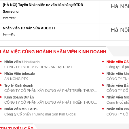
[HÀ NỘI] Tuyển Nhân viên tư vấn bán hàng ĐTDĐ
Hà Nộ
Samsung
Interdist
Nhân Viên Tư Vấn Sữa ABBOTT
Hà Nộ
Interdist
LÀM VIỆC CÙNG NGÀNH NHÂN VIÊN KINH DOANH
Nhân viên kinh doanh
Nhân viên C
CÔNG TY TNHH MTV HƯNG AN ĐẠI PHÁT
Công ty Cổ p
Nhân Viên telesale
AN NÔNG PTK
CÔNG TY TN
Trợ lý Kinh doanh
Nhân viên Bá
CÔNG TY CỔ PHẦN XÂY DỰNG VÀ PHÁT TRIỂN THƯƠNG MẠI
Kinh doanh Dự án
Nhân viên M
CÔNG TY CỔ PHẦN XÂY DỰNG VÀ PHÁT TRIỂN THƯƠNG MẠI
Công ty cổ ph
Nhân viên MKT ADS
Nhân viên ki
Công ty Cổ phẩn Thương mại Son Kim Global
CÔNG TY CỔ 
TIN TUYỂN GẤP