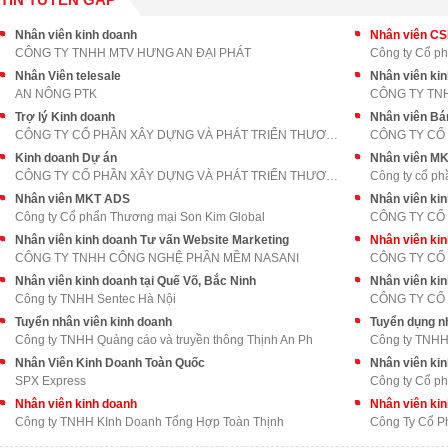
Nhân viên kinh doanh
Nhân viên C
CÔNG TY TNHH MTV HƯNG AN ĐẠI PHÁT
Công ty Cổ p
Nhân Viên telesale
AN NÔNG PTK
CÔNG TY TN
Trợ lý Kinh doanh
Nhân viên Bá
CÔNG TY CỔ PHẦN XÂY DỰNG VÀ PHÁT TRIỂN THƯƠNG MẠI
Kinh doanh Dự án
Nhân viên M
CÔNG TY CỔ PHẦN XÂY DỰNG VÀ PHÁT TRIỂN THƯƠNG MẠI
Công ty cổ ph
Nhân viên MKT ADS
Nhân viên ki
Công ty Cổ phẩn Thương mại Son Kim Global
CÔNG TY CỔ 
Nhân viên kinh doanh Tư vấn Website Marketing
Nhân viên ki
CÔNG TY TNHH CÔNG NGHỆ PHẦN MỀM NASANI
CÔNG TY CỔ 
Nhân viên kinh doanh tại Quế Võ, Bắc Ninh
Nhân viên ki
Công ty TNHH Sentec Hà Nội
CÔNG TY CỔ
Tuyển nhân viên kinh doanh
Tuyển dụng n
Công ty TNHH Quảng cáo và truyền thông Thịnh An Ph
Công ty TNHH 
Nhân Viên Kinh Doanh Toàn Quốc
Nhân viên ki
SPX Express
Công ty Cổ ph
Nhân viên kinh doanh
Nhân viên ki
Công ty TNHH KInh Doanh Tổng Hợp Toàn Thịnh
Công Ty Cổ P