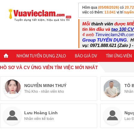
Hôm qua
(05/08/2026)
có
20.7
việc có thêm:
13.041
vị trí
tuyển
Mỗi
thành viên
được MIỄ
tin lên đầu và
tạo 100 CV
4 web
Timvieclam24h.co
Group TUYỂN DỤNG
.
H
vụ: 0971.888.621 (Zalo ) -
NHÓM TUYỂN DỤNG ZALO
BÁO GIÁ DV
TÌM ỨNG VIÊN
HỒ SƠ VÀ CV ỨNG VIÊN TÌM VIỆC MỚI NHẤT
NGUYỄN MINH THUÝ
TÔ 
Thủ Kho - nhân viên kho
Nhân 
Lưu Hoàng Linh
Ngu
Nhân viên kế toán
Lao 