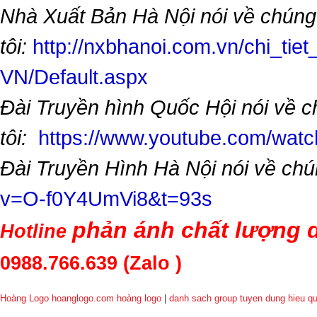
Nhà Xuất Bản Hà Nội nói về chúng
tôi:
http://nxbhanoi.com.vn/chi_tiet
VN/Default.aspx
Đài Truyền hình Quốc Hội nói về 
tôi:
https://www.youtube.com/wa
Đài Truyền Hình Hà Nội nói về chú
v=O-f0Y4UmVi8&t=93s
phản ánh chất lượng d
Hotline
0988.766.639
(Zalo )
Hoàng Logo hoanglogo.com
hoàng logo
|
danh sach group tuyen dung hieu q