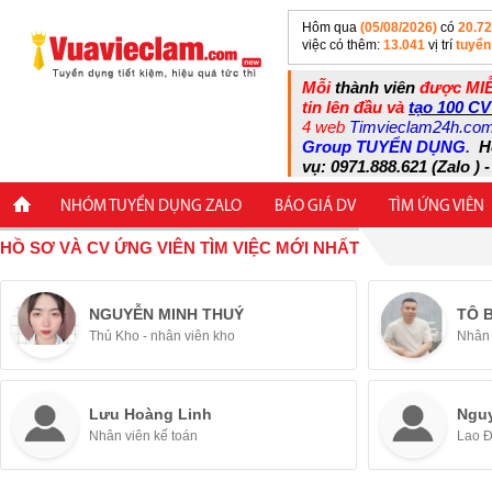
Hôm qua
(05/08/2026)
có
20.7
việc có thêm:
13.041
vị trí
tuyển
Mỗi
thành viên
được MIỄ
tin lên đầu và
tạo 100 CV
4 web
Timvieclam24h.co
Group TUYỂN DỤNG
.
H
vụ: 0971.888.621 (Zalo ) -
NHÓM TUYỂN DỤNG ZALO
BÁO GIÁ DV
TÌM ỨNG VIÊN
HỒ SƠ VÀ CV ỨNG VIÊN TÌM VIỆC MỚI NHẤT
NGUYỄN MINH THUÝ
TÔ 
Thủ Kho - nhân viên kho
Nhân 
Lưu Hoàng Linh
Ngu
Nhân viên kế toán
Lao 