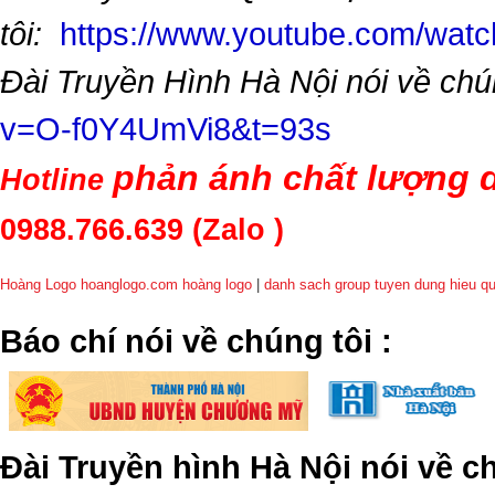
tôi:
https://www.youtube.com/wa
Đài Truyền Hình Hà Nội nói về chú
v=O-f0Y4UmVi8&t=93s
phản ánh chất lượng d
Hotline
0988.766.639
(Zalo )
Hoàng Logo hoanglogo.com
hoàng logo
|
danh sach group tuyen dung hieu q
​Báo chí nói về chúng tôi
:
Đài Truyền hình Hà Nội nói về 