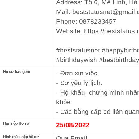
Address: Tổ 6, Mê Linh, Hà
Mail: beststatusnet@gmail
Phone: 0878233457
Website: https://beststatus.
#beststatusnet #happybirth
#birthdaywish #bestbirthda
Hồ sơ bao gồm
- Đơn xin việc.
- Sơ yếu lý lịch.
- Hộ khẩu, chứng minh nhâ
khỏe.
- Các bằng cấp có liên quan
Hạn nộp Hồ sơ
25/08/2022
Hình thức nộp hồ sơ
Qua Email