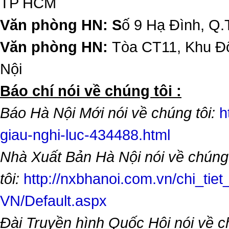
TP HCM
Văn phòng HN: S
ố 9 Hạ Đình, Q.
Văn phòng HN:
Tòa CT11, Khu Đô
Nội
​Báo chí nói về chúng tôi :
Báo Hà Nội Mới nói về chúng tôi:
h
giau-nghi-luc-434488.html
Nhà Xuất Bản Hà Nội nói về chúng
tôi:
http://nxbhanoi.com.vn/chi_tiet
VN/Default.aspx
Đài Truyền hình Quốc Hội nói về 