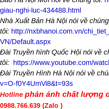
giau-nghi-luc-434488.html
Nhà Xuất Bản Hà Nội nói về chúng
tôi:
http://nxbhanoi.com.vn/chi_tiet
VN/Default.aspx
Đài Truyền hình Quốc Hội nói về 
tôi:
https://www.youtube.com/wa
Đài Truyền Hình Hà Nội nói về chú
v=O-f0Y4UmVi8&t=93s
phản ánh chất lượng d
Hotline
0988.766.639
(Zalo )