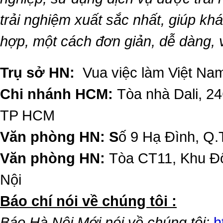
trải nghiệm xuất sắc nhất, giúp k
hợp, một cách đơn giản, dễ dàng,
Trụ sở HN:
Vua việc làm Việt Nam
Chi nhánh HCM:
Tòa nhà Dali, 2
TP HCM
Văn phòng HN: S
ố 9 Hạ Đình, Q.
Văn phòng HN:
Tòa CT11, Khu Đô
Nội
​Báo chí nói về chúng tôi :
Báo Hà Nội Mới nói về chúng tôi:
h