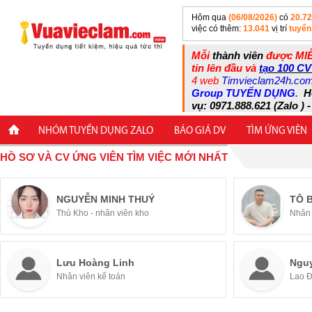
Hôm qua
(06/08/2026)
có
20.7
việc có thêm:
13.041
vị trí
tuyển
Mỗi
thành viên
được MIỄ
tin lên đầu và
tạo 100 CV
4 web
Timvieclam24h.co
Group TUYỂN DỤNG
.
H
vụ: 0971.888.621 (Zalo ) -
NHÓM TUYỂN DỤNG ZALO
BÁO GIÁ DV
TÌM ỨNG VIÊN
HỒ SƠ VÀ CV ỨNG VIÊN TÌM VIỆC MỚI NHẤT
NGUYỄN MINH THUÝ
TÔ 
Thủ Kho - nhân viên kho
Nhân 
Lưu Hoàng Linh
Ngu
Nhân viên kế toán
Lao 