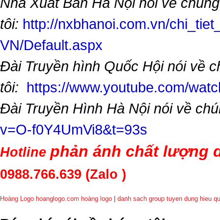
Nhà Xuất Bản Hà Nội nói về chúng
tôi:
http://nxbhanoi.com.vn/chi_tiet
VN/Default.aspx
Đài Truyền hình Quốc Hội nói về 
tôi:
https://www.youtube.com/wa
Đài Truyền Hình Hà Nội nói về chú
v=O-f0Y4UmVi8&t=93s
phản ánh chất lượng d
Hotline
0988.766.639
(Zalo )
Hoàng Logo hoanglogo.com
hoàng logo
|
danh sach group tuyen dung hieu q