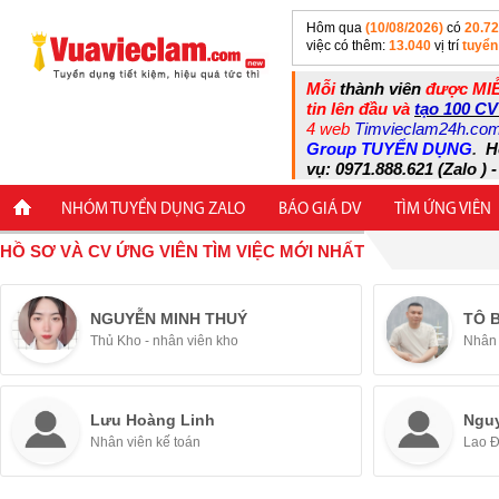
Hôm qua
(10/08/2026)
có
20.7
việc có thêm:
13.040
vị trí
tuyển
Mỗi
thành viên
được MIỄ
tin lên đầu và
tạo 100 CV
4 web
Timvieclam24h.co
Group TUYỂN DỤNG
.
H
vụ: 0971.888.621 (Zalo ) -
NHÓM TUYỂN DỤNG ZALO
BÁO GIÁ DV
TÌM ỨNG VIÊN
HỒ SƠ VÀ CV ỨNG VIÊN TÌM VIỆC MỚI NHẤT
NGUYỄN MINH THUÝ
TÔ 
Thủ Kho - nhân viên kho
Nhân 
Lưu Hoàng Linh
Ngu
Nhân viên kế toán
Lao 