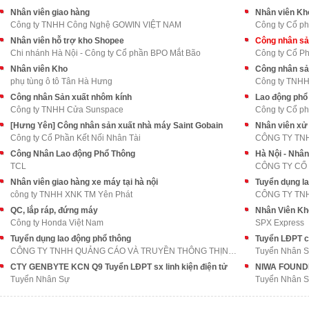
Nhân viên giao hàng
Nhân viên Kh
Công ty TNHH Công Nghệ GOWIN VIỆT NAM
Công ty Cổ ph
Nhân viên hỗ trợ kho Shopee
Công nhân sả
Chi nhánh Hà Nội - Công ty Cổ phần BPO Mắt Bão
Công ty Cổ Ph
Nhân viên Kho
Công nhân sả
phụ tùng ô tô Tân Hà Hưng
Công ty TNHH 
Công nhân Sản xuất nhôm kính
Lao động phổ 
Công ty TNHH Cửa Sunspace
Công ty Cổ ph
[Hưng Yên] Công nhân sản xuất nhà máy Saint Gobain
Nhân viên xử
Công ty Cổ Phần Kết Nối Nhân Tài
CÔNG TY TN
Công Nhân Lao động Phổ Thông
Hà Nội - Nhân
TCL
CÔNG TY CỔ
Nhân viên giao hàng xe máy tại hà nội
Tuyển dụng l
công ty TNHH XNK TM Yên Phát
QC, lắp ráp, đứng máy
Nhân Viên Kh
Công ty Honda Việt Nam
SPX Express
Tuyển dụng lao động phổ thông
CÔNG TY TNHH QUẢNG CÁO VÀ TRUYỀN THÔNG THỊNH AN PH
Tuyển Nhân 
CTY GENBYTE KCN Q9 Tuyển LĐPT sx linh kiện điện tử
Tuyển Nhân Sự
Tuyển Nhân 