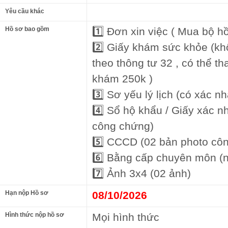
Yêu cầu khác
Hồ sơ bao gồm
1️⃣ Đơn xin việc ( Mua bộ h
2️⃣ Giấy khám sức khỏe (kh
theo thông tư 32 , có thể 
khám 250k )
3️⃣ Sơ yếu lý lịch (có xác 
4️⃣ Sổ hộ khẩu / Giấy xác nh
công chứng)
5️⃣ CCCD (02 bản photo cô
6️⃣ Bằng cấp chuyên môn (
7️⃣ Ảnh 3x4 (02 ảnh)
Hạn nộp Hồ sơ
08/10/2026
Hình thức nộp hồ sơ
Mọi hình thức