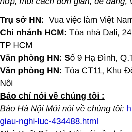
hợp, một cách đơn giản, dễ dàng,
Trụ sở HN:
Vua việc làm Việt Nam
Chi nhánh HCM:
Tòa nhà Dali, 2
TP HCM
Văn phòng HN: S
ố 9 Hạ Đình, Q.
Văn phòng HN:
Tòa CT11, Khu Đô
Nội
​Báo chí nói về chúng tôi :
Báo Hà Nội Mới nói về chúng tôi:
h
giau-nghi-luc-434488.html