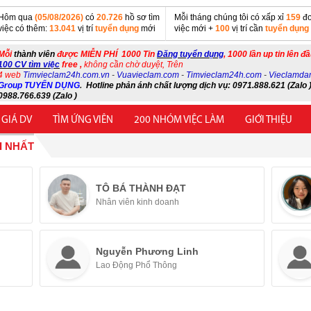
Hôm qua
(05/08/2026)
có
20.726
hồ sơ tìm
Mỗi tháng chúng tôi có xấp xỉ
159
đơ
việc có thêm:
13.041
vị trí
tuyển dụng
mới
việc mới +
100
vị trí cần
tuyển dụng
Mỗi
thành viên
được MIỄN PHÍ 1000 Tin
Đăng tuyển dụng
, 1000 lần up tin lên đ
100 CV tìm việc
free ,
không cần chờ duyệt, Trên
4 web
Timvieclam24h.com.vn
-
Vuavieclam.com
-
Timvieclam24h.com
-
Vieclamda
Group TUYỂN DỤNG
.
Hotline phản ánh chất lượng dịch vụ: 0971.888.621 (Zalo )
0988.766.639 (Zalo )
 GIÁ DV
TÌM ỨNG VIÊN
200 NHÓM VIỆC LÀM
GIỚI THIỆU
I NHẤT
TÔ BÁ THÀNH ĐẠT
Nhân viên kinh doanh
Nguyễn Phương Linh
Lao Động Phổ Thông