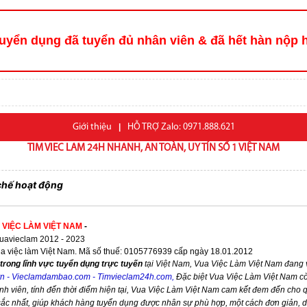
uyển dụng đã tuyển đủ nhân viên & đã hết hàn nộp 
Giới thiệu
|
HỖ TRỢ Zalo: 0971.888.621
TIM VIEC LAM 24H NHANH, AN TOÀN, UY TÍN SỐ 1 VIỆT NAM
chế hoạt động
 VIỆC LÀM VIỆT NAM
-
avieclam 2012 - 2023
ua việc làm Việt Nam. Mã số thuế: 0105776939 cấp ngày 18.01.2012
trong lĩnh vực tuyển dụng trực tuyến
tại Việt Nam,
Vua Việc Làm Việt Nam
đang v
vn
-
Vieclamdambao.com
-
Timvieclam24h.com
,
Đặc biệt
Vua Việc Làm Việt Nam
cò
nh viên, tính đến thời điểm hiện tại,
Vua Việc Làm Việt Nam
cam kết đem đến cho qu
 sắc nhất, giúp khách hàng tuyển dụng được nhân sự phù hợp, một cách đơn giản, 