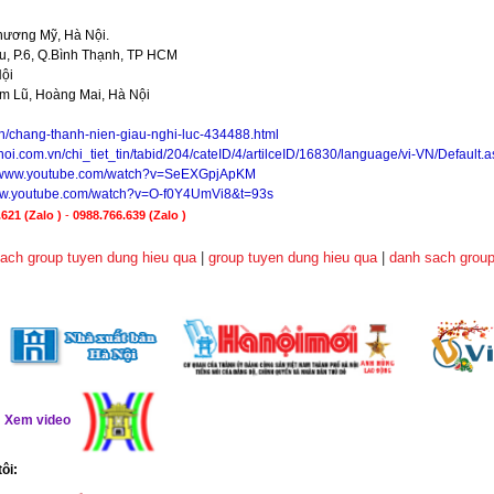
hương Mỹ, Hà Nội.
, P.6, Q.Bình Thạnh, TP HCM
Nội
im Lũ, Hoàng Mai, Hà Nội
vn/chang-thanh-nien-giau-nghi-luc-434488.html
noi.com.vn/chi_tiet_tin/tabid/204/cateID/4/artilceID/16830/language/vi-VN/Default.
//www.youtube.com/watch?v=SeEXGpjApKM
www.youtube.com/watch?v=O-f0Y4UmVi8&t=93s
621 (Zalo )
-
0988.766.639
(Zalo )
ach group tuyen dung hieu qua
|
group tuyen dung hieu qua
|
danh sach group
ể
Xem video
tôi: