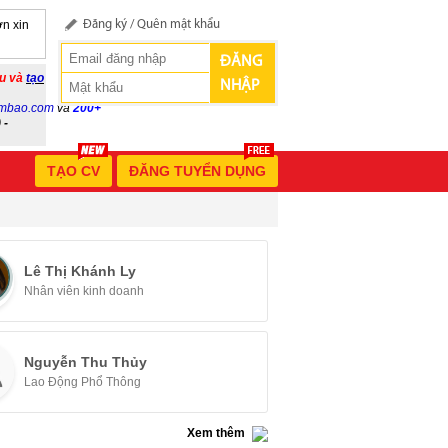
n xin
Đăng ký
/
Quên mật khẩu
ĐĂNG
ầu và
tạo
NHẬP
mbao.com
và
200+
 -
TẠO CV
ĐĂNG TUYỂN DỤNG
Lê Thị Khánh Ly
Nhân viên kinh doanh
Nguyễn Thu Thủy
Lao Động Phổ Thông
Xem thêm