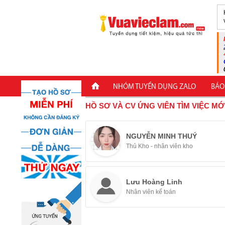
NHÓM TUYỂN DỤNG ZALO
BÁO
HỒ SƠ VÀ CV ỨNG VIÊN TÌM VIỆC MỚ
NGUYỄN MINH THUÝ
Thủ Kho - nhân viên kho
Lưu Hoàng Linh
Nhân viên kế toán