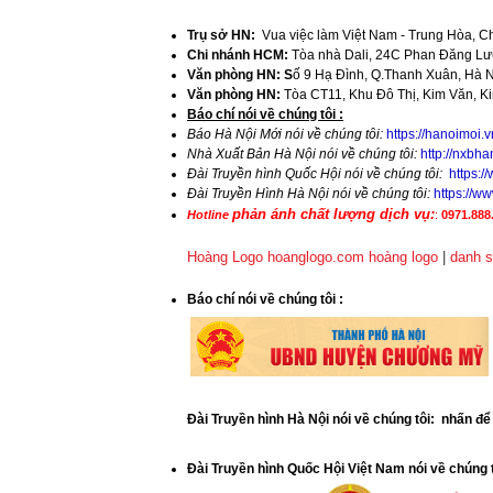
Trụ sở HN:
Vua việc làm Việt Nam - Trung Hòa, C
Chi nhánh HCM:
Tòa nhà Dali, 24C Phan Đăng Lưu
Văn phòng HN: S
ố 9 Hạ Đình, Q.Thanh Xuân, Hà 
Văn phòng HN:
Tòa CT11, Khu Đô Thị, Kim Văn, K
​Báo chí nói về chúng tôi :
Báo Hà Nội Mới nói về chúng tôi:
https://hanoimoi.
Nhà Xuất Bản Hà Nội nói về chúng tôi:
http://nxbha
Đài Truyền hình Quốc Hội nói về chúng tôi:
https:
Đài Truyền Hình Hà Nội nói về chúng tôi:
https://
phản ánh chất lượng dịch vụ:
Hotline
:
0971.888.
Hoàng Logo hoanglogo.com
hoàng logo
|
danh s
​Báo chí nói về chúng tôi
:
Đài Truyền hình Hà Nội nói về chúng tôi: nhấn đ
Đài Truyền hình Quốc Hội Việt Nam nói về chúng 