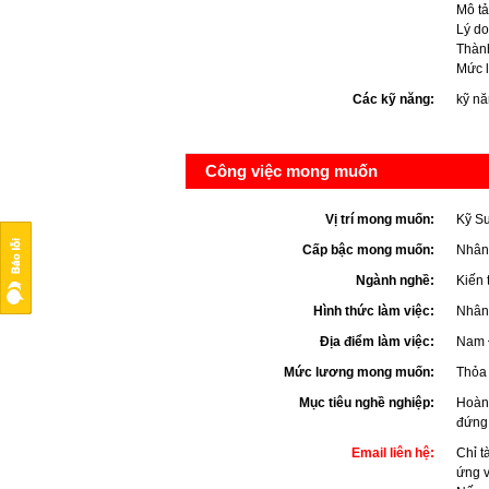
Mô tả
Lý do
Thành
Mức 
Các kỹ năng:
kỹ nă
Công việc mong muốn
Vị trí mong muốn:
Kỹ S
Cấp bậc mong muốn:
Nhân
Ngành nghề:
Kiến 
Hình thức làm việc:
Nhân 
Địa điểm làm việc:
Nam 
Mức lương mong muốn:
Thỏa 
Mục tiêu nghề nghiệp:
Hoàn 
đứng 
Email liên hệ:
Chỉ t
ứng 