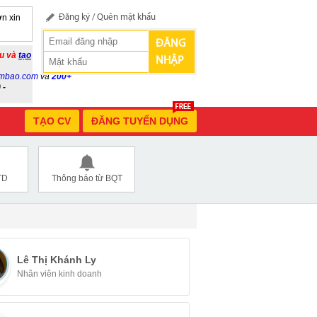
n xin
Đăng ký
/
Quên mật khẩu
ĐĂNG
ầu và
tạo
NHẬP
mbao.com
và
200+
 -
TẠO CV
ĐĂNG TUYỂN DỤNG
TD
Thông báo từ BQT
Lê Thị Khánh Ly
Nhân viên kinh doanh