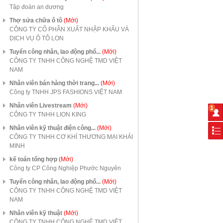
Tập đoàn an dương
Thợ sửa chữa ô tô
(Mới)
CÔNG TY CỔ PHẦN XUẤT NHẬP KHẨU VÀ
DỊCH VỤ Ô TÔ LON
Tuyển công nhân, lao động phổ...
(Mới)
CÔNG TY TNHH CÔNG NGHỆ TMD VIỆT
NAM
Nhân viên bán hàng thời trang...
(Mới)
Công ty TNHH JPS FASHIONS VIỆT NAM
Nhân viên Livestream
(Mới)
1
CÔNG TY TNHH LION KING
Nhân viên kỹ thuật điện công...
(Mới)
CÔNG TY TNHH CƠ KHÍ THƯƠNG MẠI KHẢI
MINH
kế toán tổng hợp
(Mới)
Công ty CP Công Nghiệp Phước Nguyên
Tuyển công nhân, lao động phổ...
(Mới)
CÔNG TY TNHH CÔNG NGHỆ TMD VIỆT
NAM
Nhân viên kỹ thuật
(Mới)
CÔNG TY TNHH CÔNG NGHỆ TMD VIỆT