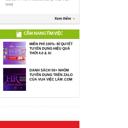
NAM
Xem thêm
CẨM NANG TÌM VIỆC
MIỄN PHÍ 100%: BÍ QUYẾT
TUYỂN DỤNG HIỆU QUẢ
THỜI 4.0 & AI
DANH SÁCH 50+ NHÓM
TUYỂN DỤNG TRÊN ZALO
CỦA VUA VIỆC LÀM .COM