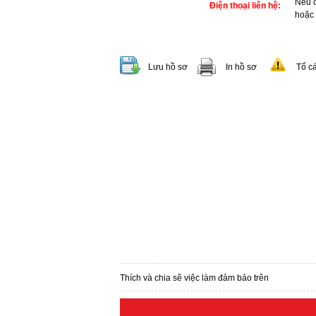
Nếu c
Điện thoại liên hệ:
hoặc
Lưu hồ sơ
In hồ sơ
Tố c
Thích và chia sẽ việc làm đảm bảo trên