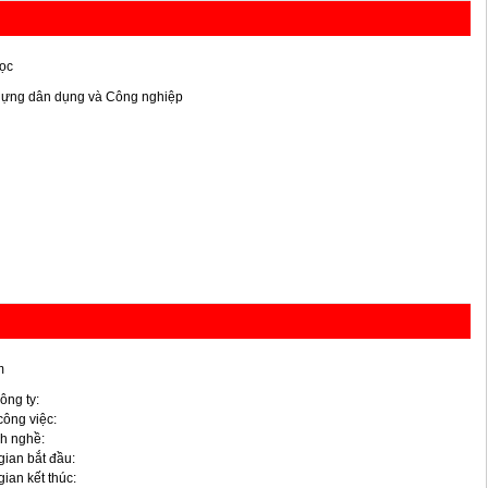
ọc
dựng dân dụng và Công nghiệp
m
ông ty:
 công việc:
h nghề:
gian bắt đầu:
gian kết thúc: