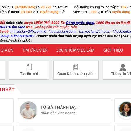
Hôm qua
(07/08/2026)
có
20.726
hồ sơ tìm
Mỗi tháng chúng tôi có xấp xỉ
159
đơ
việc có thêm:
13.040
vị trí
tuyển dụng
mới
việc mới +
100
vị trí cần
tuyển dụng
Mỗi
thành viên
được MIỄN PHÍ 1000 Tin
Đăng tuyển dụng
, 1000 lần up tin lên đ
100 CV tìm việc
free ,
không cần chờ duyệt, Trên
4 web
Timvieclam24h.com.vn
-
Vuavieclam.com
-
Timvieclam24h.com
-
Vieclamda
Group TUYỂN DỤNG
.
Hotline phản ánh chất lượng dịch vụ: 0971.888.621 (Zalo )
0988.766.639 (Zalo )
 GIÁ DV
TÌM ỨNG VIÊN
200 NHÓM VIỆC LÀM
GIỚI THIỆU
Tạo tin mới
Quản lý hồ sơ ứng viên
Thông tin N
I NHẤT
TÔ BÁ THÀNH ĐẠT
Nhân viên kinh doanh