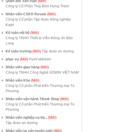
Quản đốc sản xuất
(Mới)
Công ty Cổ Phần Thái Bình Hưng Thịnh
Nhân viên CSKH Resale
(Mới)
Công ty Cổ phần Tập đoàn Nông nghiệp
Kagri
Kế toán nội bộ
(Mới)
Công ty TNHH Thiết bị Viễn thông Jin Bảo
Long
Kế toán trưởng
(Mới)
Tập đoàn an dương
phục vụ
(Mới)
Fumi’skitchen
Nhân viên giao hàng
(Mới)
Công ty TNHH Công Nghệ GOWIN VIỆT NAM
Nhân viên Kho
(Mới)
Công ty Cổ phần Phát triển Thương mại Tú
Phương
Nhân viên vận hành Tiktok Shop
(Mới)
Công ty Cổ phần Phát triển Thương mại Tú
Phương
Nhân viên nghiệp vụ thị...
(Mới)
Tập đoàn an dương
Nhân viên tư vấn tuyển sinh
(Mới)