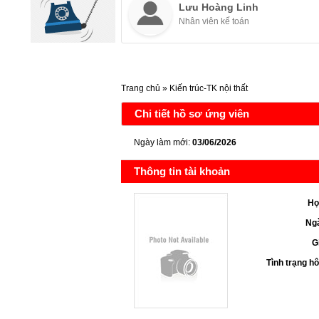
Lưu Hoàng Linh
Nhân viên kế toán
Trang chủ
»
Kiến trúc-TK nội thất
Chi tiết hồ sơ ứng viên
Ngày làm mới:
03/06/2026
Thông tin tài khoản
Họ
Ngà
G
Tình trạng h