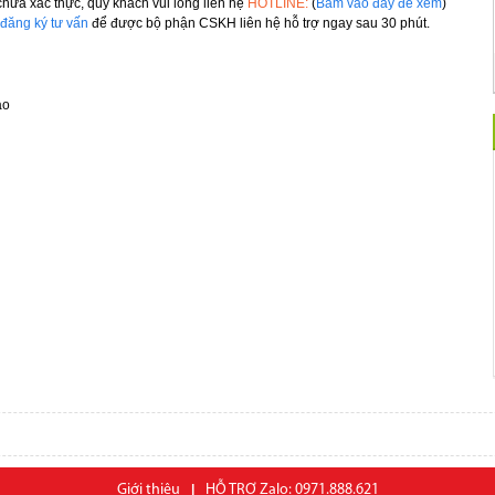
hưa xác thực, quý khách vui lòng liên hệ
HOTLINE:
(
Bấm vào đây để xem
)
đăng ký tư vấn
để được bộ phận CSKH liên hệ hỗ trợ ngay sau 30 phút.
áo
Giới thiệu
|
HỖ TRỢ Zalo: 0971.888.621