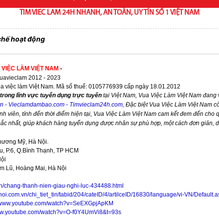
TIM VIEC LAM 24H NHANH, AN TOÀN, UY TÍN SỐ 1 VIỆT NAM
chế hoạt động
 VIỆC LÀM VIỆT NAM
-
avieclam 2012 - 2023
ua việc làm Việt Nam. Mã số thuế: 0105776939 cấp ngày 18.01.2012
trong lĩnh vực tuyển dụng trực tuyến
tại Việt Nam,
Vua Việc Làm Việt Nam
đang v
vn
-
Vieclamdambao.com
-
Timvieclam24h.com
,
Đặc biệt
Vua Việc Làm Việt Nam
cò
nh viên, tính đến thời điểm hiện tại,
Vua Việc Làm Việt Nam
cam kết đem đến cho qu
 sắc nhất, giúp khách hàng tuyển dụng được nhân sự phù hợp, một cách đơn giản, 
hương Mỹ, Hà Nội.
, P.6, Q.Bình Thạnh, TP HCM
Nội
im Lũ, Hoàng Mai, Hà Nội
vn/chang-thanh-nien-giau-nghi-luc-434488.html
noi.com.vn/chi_tiet_tin/tabid/204/cateID/4/artilceID/16830/language/vi-VN/Default.
//www.youtube.com/watch?v=SeEXGpjApKM
www.youtube.com/watch?v=O-f0Y4UmVi8&t=93s