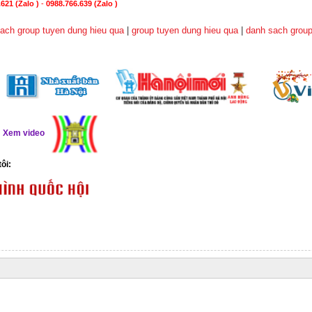
621 (Zalo )
-
0988.766.639
(Zalo )
ach group tuyen dung hieu qua
|
group tuyen dung hieu qua
|
danh sach group
ể
Xem video
tôi: