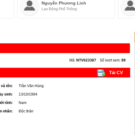
Nguyễn Phương Linh
Lao Động Phổ Thông
Mã:
NTV023387
Số lượt xem:
89
Tải CV
 và tên:
Trần Văn Hùng
y sinh:
13/10/1994
iới tính:
Nam
ôn nhân:
Độc thân