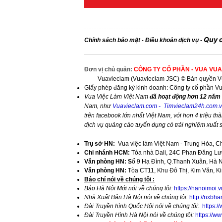
Quy 
Chính sách bảo mật
Điều khoản dịch vụ
-
-
Đơn vị chủ quản:
CÔNG TY CỔ PHẦN - VUA VUA
Vuavieclam (Vuavieclam JSC) © Bản quyền Vu
Giấy phép đăng ký kinh doanh: Công ty cổ phần V
Vua Việc Làm Việt Nam
đã hoạt động hơn 12 năm 
Nam, như
Vuavieclam.com
-
Timvieclam24h.com.
trên facebook lớn nhất Việt Nam, với hơn 4 triệu thà
dịch vụ quảng cáo tuyển dụng có trải nghiệm xuất
Trụ sở HN:
Vua việc làm Việt Nam - Trung Hòa, C
Chi nhánh HCM:
Tòa nhà Dali, 24C Phan Đăng Lưu
Văn phòng HN: S
ố 9 Hạ Đình, Q.Thanh Xuân, Hà 
Văn phòng HN:
Tòa CT11, Khu Đô Thị, Kim Văn, K
​Báo chí nói về chúng tôi :
Báo Hà Nội Mới nói về chúng tôi:
https://hanoimoi.
Nhà Xuất Bản Hà Nội nói về chúng tôi:
http://nxbha
Đài Truyền hình Quốc Hội nói về chúng tôi:
https:
Đài Truyền Hình Hà Nội nói về chúng tôi:
https://