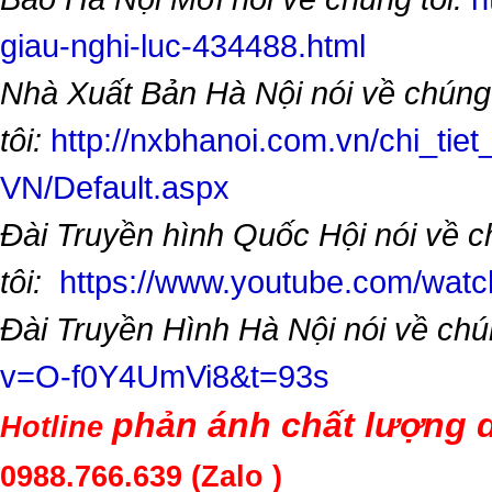
giau-nghi-luc-434488.html
Nhà Xuất Bản Hà Nội nói về chúng
tôi:
http://nxbhanoi.com.vn/chi_tiet
VN/Default.aspx
Đài Truyền hình Quốc Hội nói về 
tôi:
https://www.youtube.com/wa
Đài Truyền Hình Hà Nội nói về chú
v=O-f0Y4UmVi8&t=93s
phản ánh chất lượng d
Hotline
0988.766.639
(Zalo )