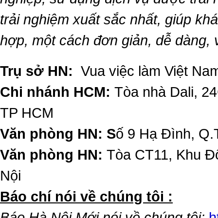
trải nghiệm xuất sắc nhất, giúp k
hợp, một cách đơn giản, dễ dàng,
Trụ sở HN:
Vua việc làm Việt Nam
Chi nhánh HCM:
Tòa nhà Dali, 2
TP HCM
Văn phòng HN: S
ố 9 Hạ Đình, Q.
Văn phòng HN:
Tòa CT11, Khu Đô
Nội
​Báo chí nói về chúng tôi :
Báo Hà Nội Mới nói về chúng tôi:
h