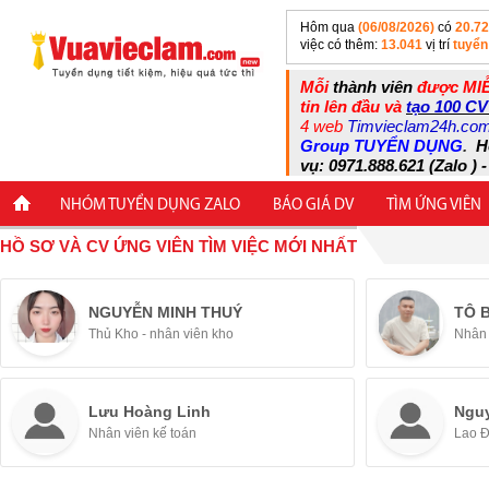
Hôm qua
(06/08/2026)
có
20.7
việc có thêm:
13.041
vị trí
tuyển
Mỗi
thành viên
được MIỄ
tin lên đầu và
tạo 100 CV
4 web
Timvieclam24h.co
Group TUYỂN DỤNG
.
H
vụ: 0971.888.621 (Zalo ) -
NHÓM TUYỂN DỤNG ZALO
BÁO GIÁ DV
TÌM ỨNG VIÊN
HỒ SƠ VÀ CV ỨNG VIÊN TÌM VIỆC MỚI NHẤT
NGUYỄN MINH THUÝ
TÔ 
Thủ Kho - nhân viên kho
Nhân 
Lưu Hoàng Linh
Ngu
Nhân viên kế toán
Lao 