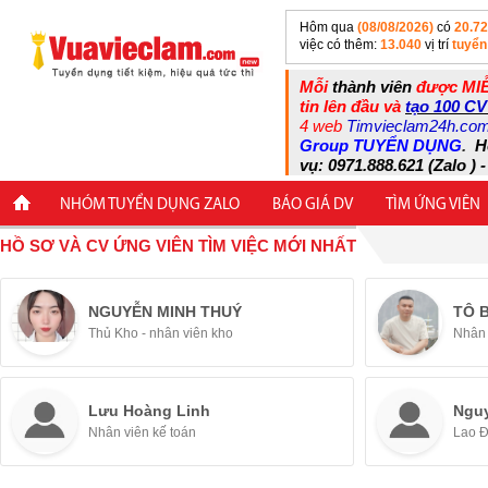
Hôm qua
(08/08/2026)
có
20.7
việc có thêm:
13.040
vị trí
tuyển
Mỗi
thành viên
được MIỄ
tin lên đầu và
tạo 100 CV
4 web
Timvieclam24h.co
Group TUYỂN DỤNG
.
H
vụ: 0971.888.621 (Zalo ) -
NHÓM TUYỂN DỤNG ZALO
BÁO GIÁ DV
TÌM ỨNG VIÊN
HỒ SƠ VÀ CV ỨNG VIÊN TÌM VIỆC MỚI NHẤT
NGUYỄN MINH THUÝ
TÔ 
Thủ Kho - nhân viên kho
Nhân 
Lưu Hoàng Linh
Ngu
Nhân viên kế toán
Lao 