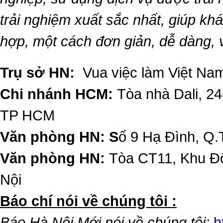
trải nghiệm xuất sắc nhất, giúp k
hợp, một cách đơn giản, dễ dàng,
Trụ sở HN:
Vua việc làm Việt Nam
Chi nhánh HCM:
Tòa nhà Dali, 2
TP HCM
Văn phòng HN: S
ố 9 Hạ Đình, Q.
Văn phòng HN:
Tòa CT11, Khu Đô
Nội
​Báo chí nói về chúng tôi :
Báo Hà Nội Mới nói về chúng tôi:
h