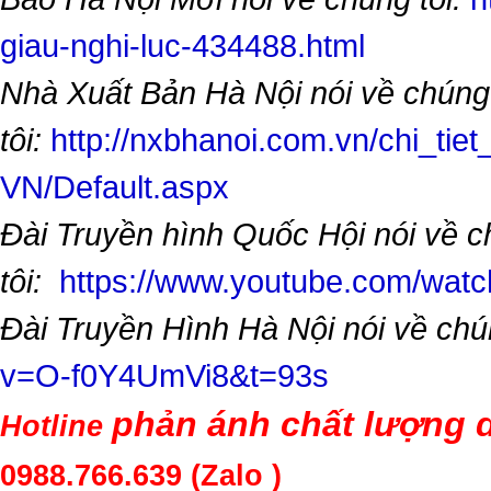
giau-nghi-luc-434488.html
Nhà Xuất Bản Hà Nội nói về chúng
tôi:
http://nxbhanoi.com.vn/chi_tiet
VN/Default.aspx
Đài Truyền hình Quốc Hội nói về 
tôi:
https://www.youtube.com/wa
Đài Truyền Hình Hà Nội nói về chú
v=O-f0Y4UmVi8&t=93s
phản ánh chất lượng d
Hotline
0988.766.639
(Zalo )