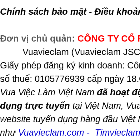
Chính sách bảo mật
Điều khoả
-
Đơn vị chủ quản:
CÔNG TY CỔ 
Vuavieclam (Vuavieclam JSC) 
Giấy phép đăng ký kinh doanh: Cô
số thuế: 0105776939 cấp ngày 18
Vua Việc Làm Việt Nam
đã hoạt đ
dụng trực tuyến
tại Việt Nam,
Vua
website tuyển dụng hàng đầu Việt
như
Vuavieclam.com
-
Timviecla