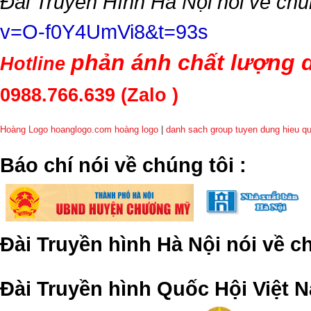
Đài Truyền Hình Hà Nội nói về chú
v=O-f0Y4UmVi8&t=93s
phản ánh chất lượng d
Hotline
0988.766.639
(Zalo )
Hoàng Logo hoanglogo.com
hoàng logo
|
danh sach group tuyen dung hieu q
​Báo chí nói về chúng tôi
:
Đài Truyền hình Hà Nội nói về 
Đài Truyền hình Quốc Hội Việt N