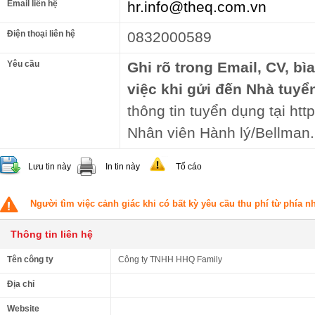
Email liên hệ
hr.info@theq.com.vn
Điện thoại liên hệ
0832000589
Yêu cầu
Ghi rõ trong Email, CV, bì
việc khi gửi đến Nhà tuyể
thông tin tuyển dụng tại http
Nhân viên Hành lý/Bellman.
Lưu tin này
In tin này
Tố cáo
Người tìm việc cảnh giác khi có bất kỳ yêu cầu thu phí từ phía 
Thông tin liên hệ
Tên công ty
Công ty TNHH HHQ Family
Địa chỉ
Website