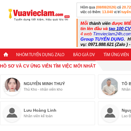
Hôm qua
(08/08/2026)
có
20.7
việc có thêm:
13.040
vị trí
tuyển
Mỗi
thành viên
được MIỄ
tin lên đầu và
tạo 100 CV
4 web
Timvieclam24h.co
Group TUYỂN DỤNG
.
H
vụ: 0971.888.621 (Zalo ) -
NHÓM TUYỂN DỤNG ZALO
BÁO GIÁ DV
TÌM ỨNG VIÊN
HỒ SƠ VÀ CV ỨNG VIÊN TÌM VIỆC MỚI NHẤT
NGUYỄN MINH THUÝ
TÔ 
Thủ Kho - nhân viên kho
Nhân 
Lưu Hoàng Linh
Ngu
Nhân viên kế toán
Lao 