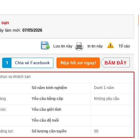
h sạn
y làm mới:
07/05/2026
Lưu tin này
In tin này
Tố cáo
Nộp hồ sơ ngay!
BẤM ĐÂY
phục vụ khách sạn
Số năm kinh nghiệm
Dưới 1 năm
àng
Yêu cầu bằng cấp
Không yêu cầu
thức
Yêu cầu giới tính
Yêu cầu độ tuổi
năng lực
Số lượng cần tuyển
50