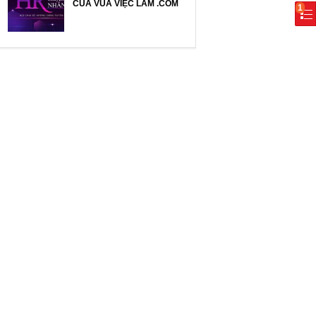
CỦA VUA VIỆC LÀM .COM
1