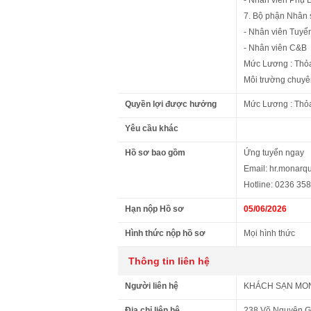
- Nhân viên Phụ 
7. Bộ phận Nhân 
- Nhân viên Tuyể
- Nhân viên C&B
Mức Lương : Thỏ
Môi trường chuyê
Quyền lợi được hưởng
Mức Lương : Thỏ
Yêu cầu khác
Hồ sơ bao gồm
Ứng tuyển ngay
Email: hr.monar
Hotline: 0236 35
Hạn nộp Hồ sơ
05/06/2026
Hình thức nộp hồ sơ
Mọi hình thức
Thông tin liên hệ
Người liên hệ
KHÁCH SẠN MO
Địa chỉ liên hệ
238 Võ Nguyên G