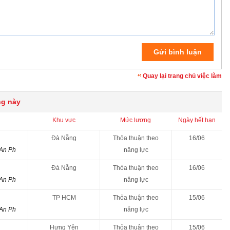
Quay lại trang chủ việc làm
ng này
Khu vực
Mức lương
Ngày hết hạn
Đà Nẵng
Thỏa thuận theo
16/06
 An Ph
năng lực
Đà Nẵng
Thỏa thuận theo
16/06
 An Ph
năng lực
TP HCM
Thỏa thuận theo
15/06
 An Ph
năng lực
Hưng Yên
Thỏa thuận theo
15/06