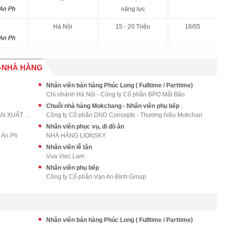
 An Ph
năng lực
Hà Nội
15 - 20 Triệu
18/05
 An Ph
-NHÀ HÀNG
Nhân viên bán hàng Phúc Long ( Fulltime / Parttime)
Chi nhánh Hà Nội - Công ty Cổ phần BPO Mắt Bão
Chuỗi nhà hàng Mokchang - Nhân viên phụ bếp
CÔNG TY CỔ PHẦN DỊCH VỤ THƯƠNG MẠI SẢN XUẤT SHT
Công ty Cổ phần DND Concepts - Thương hiệu Mokchan
Nhân viên phục vụ, đi đồ ăn
 An Ph
NHÀ HÀNG LIONSKY
Nhân viên lễ tân
Vua Viec Lam
Nhân viên phụ bếp
Công ty Cổ phần Vạn An Bình Group
Nhân viên bán hàng Phúc Long ( Fulltime / Parttime)