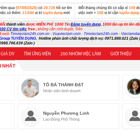
Hôm qua
(07/08/2026)
có
20.726
hồ sơ tìm
Mỗi tháng chúng tôi có xấp xỉ
159
đơ
việc có thêm:
13.040
vị trí
tuyển dụng
mới
việc mới +
100
vị trí cần
tuyển dụng
Mỗi
thành viên
được MIỄN PHÍ 1000 Tin
Đăng tuyển dụng
, 1000 lần up tin lên đ
100 CV tìm việc
free ,
không cần chờ duyệt, Trên
4 web
Timvieclam24h.com.vn
-
Vuavieclam.com
-
Timvieclam24h.com
-
Vieclamda
Group TUYỂN DỤNG
.
Hotline phản ánh chất lượng dịch vụ: 0971.888.621 (Zalo )
0988.766.639 (Zalo )
 GIÁ DV
TÌM ỨNG VIÊN
200 NHÓM VIỆC LÀM
GIỚI THIỆU
I NHẤT
TÔ BÁ THÀNH ĐẠT
Nhân viên kinh doanh
Nguyễn Phương Linh
Lao Động Phổ Thông