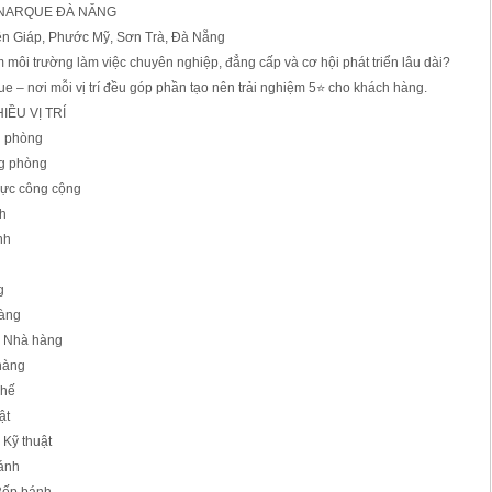
NARQUE ĐÀ NẴNG
n Giáp, Phước Mỹ, Sơn Trà, Đà Nẵng
 môi trường làm việc chuyên nghiệp, đẳng cấp và cơ hội phát triển lâu dài?
 – nơi mỗi vị trí đều góp phần tạo nên trải nghiệm 5⭐ cho khách hàng.
ỀU VỊ TRÍ
g phòng
ng phòng
vực công cộng
nh
nh
g
hàng
n Nhà hàng
hàng
chế
ật
 Kỹ thuật
ánh