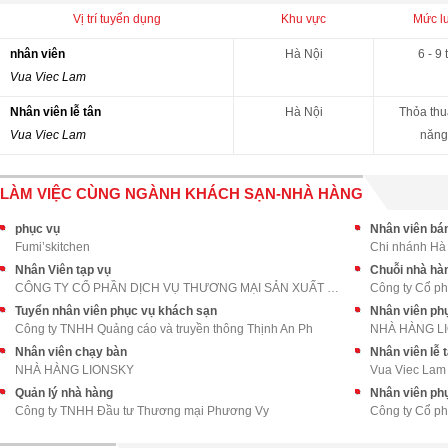
Vị trí tuyển dụng
Khu vực
Mức l
nhân viên
Hà Nội
6 - 9 
Vua Viec Lam
Nhân viên lễ tân
Hà Nội
Thỏa thu
Vua Viec Lam
năng
LÀM VIỆC CÙNG NGÀNH KHÁCH SẠN-NHÀ HÀNG
phục vụ
Nhân viên bán
Fumi’skitchen
Chi nhánh Hà
Nhân Viên tạp vụ
Chuỗi nhà hà
CÔNG TY CỔ PHẦN DỊCH VỤ THƯƠNG MẠI SẢN XUẤT SHT
Công ty Cổ p
Tuyển nhân viên phục vụ khách sạn
Nhân viên phụ
Công ty TNHH Quảng cáo và truyền thông Thịnh An Ph
NHÀ HÀNG L
Nhân viên chạy bàn
Nhân viên lễ 
NHÀ HÀNG LIONSKY
Vua Viec Lam
Quản lý nhà hàng
Nhân viên ph
Công ty TNHH Đầu tư Thương mại Phương Vy
Công ty Cổ p