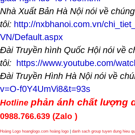
Nhà Xuất Bản Hà Nội nói về chúng
tôi:
http://nxbhanoi.com.vn/chi_tiet
VN/Default.aspx
Đài Truyền hình Quốc Hội nói về 
tôi:
https://www.youtube.com/wa
Đài Truyền Hình Hà Nội nói về chú
v=O-f0Y4UmVi8&t=93s
phản ánh chất lượng d
Hotline
0988.766.639
(Zalo )
Hoàng Logo hoanglogo.com
hoàng logo
|
danh sach group tuyen dung hieu q