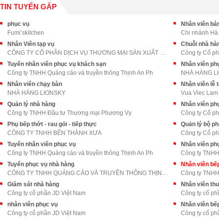
TIN TUYỂN GẤP
phục vụ
Nhân viên bán
Fumi’skitchen
Chi nhánh Hà
Nhân Viên tạp vụ
Chuỗi nhà hà
CÔNG TY CỔ PHẦN DỊCH VỤ THƯƠNG MẠI SẢN XUẤT SHT
Công ty Cổ p
Tuyển nhân viên phục vụ khách sạn
Nhân viên phụ
Công ty TNHH Quảng cáo và truyền thông Thịnh An Ph
NHÀ HÀNG L
Nhân viên chạy bàn
Nhân viên lễ 
NHÀ HÀNG LIONSKY
Vua Viec Lam
Quản lý nhà hàng
Nhân viên ph
Công ty TNHH Đầu tư Thương mại Phương Vy
Công ty Cổ p
Phụ bếp thớt - rau gỏi - tiếp thực
Quản lý bộ p
CÔNG TY TNHH BẾN THÀNH XƯA
Công ty Cổ p
Tuyển nhân viên phục vụ
Nhân viên ph
Công ty TNHH Quảng cáo và truyền thông Thịnh An Ph
Công ty TNHH
Tuyển phục vụ nhà hàng
Nhân viên bế
CÔNG TY TNHH QUẢNG CÁO VÀ TRUYỀN THÔNG THỊNH AN PH
Công ty TNHH
Giám sát nhà hàng
Nhân viên th
Công ty cổ phần JD Việt Nam
Công ty cổ ph
nhân viên phục vụ
Nhân viên bế
Công ty cổ phần JD Việt Nam
Công ty cổ ph