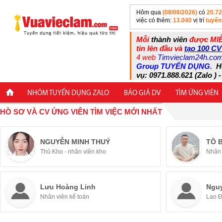
Hôm qua
(08/08/2026)
có
20.7
việc có thêm:
13.040
vị trí
tuyển
Mỗi
thành viên
được MIỄ
tin lên đầu và
tạo 100 CV
4 web
Timvieclam24h.co
Group TUYỂN DỤNG
.
H
vụ: 0971.888.621 (Zalo ) -
NHÓM TUYỂN DỤNG ZALO
BÁO GIÁ DV
TÌM ỨNG VIÊN
HỒ SƠ VÀ CV ỨNG VIÊN TÌM VIỆC MỚI NHẤT
NGUYỄN MINH THUÝ
TÔ 
Thủ Kho - nhân viên kho
Nhân 
Lưu Hoàng Linh
Ngu
Nhân viên kế toán
Lao 