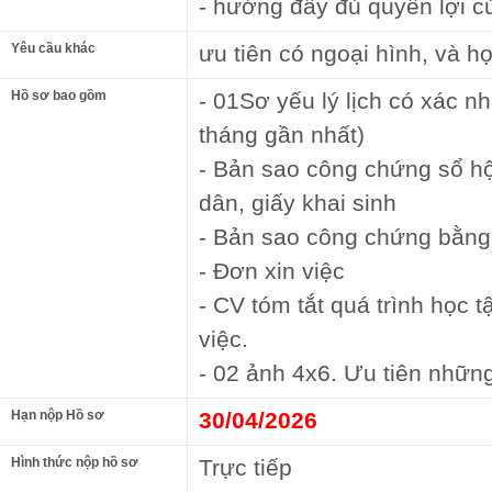
- hưởng đầy đủ quyền lợi củ
Yêu cầu khác
ưu tiên có ngoại hình, và 
Hồ sơ bao gồm
- 01Sơ yếu lý lịch có xác n
tháng gần nhất)
- Bản sao công chứng sổ h
dân, giấy khai sinh
- Bản sao công chứng bằng
- Đơn xin việc
- CV tóm tắt quá trình học 
việc.
- 02 ảnh 4x6. Ưu tiên nhữn
Hạn nộp Hồ sơ
30/04/2026
Hình thức nộp hồ sơ
Trực tiếp