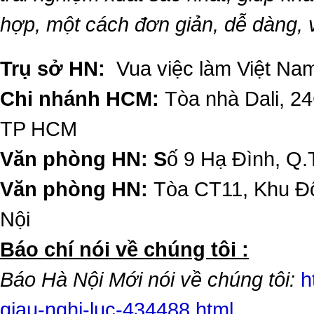
hợp, một cách đơn giản, dễ dàng,
Trụ sở HN:
Vua việc làm Việt Nam
Chi nhánh HCM:
Tòa nhà Dali, 2
TP HCM
Văn phòng HN: S
ố 9 Hạ Đình, Q.
Văn phòng HN:
Tòa CT11, Khu Đô
Nội
​Báo chí nói về chúng tôi :
Báo Hà Nội Mới nói về chúng tôi:
h
giau-nghi-luc-434488.html