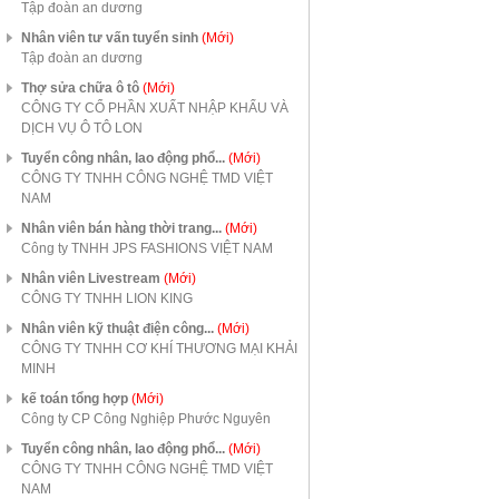
Tập đoàn an dương
Nhân viên tư vấn tuyển sinh
(Mới)
Tập đoàn an dương
Thợ sửa chữa ô tô
(Mới)
CÔNG TY CỔ PHẦN XUẤT NHẬP KHẨU VÀ
DỊCH VỤ Ô TÔ LON
Tuyển công nhân, lao động phổ...
(Mới)
CÔNG TY TNHH CÔNG NGHỆ TMD VIỆT
NAM
Nhân viên bán hàng thời trang...
(Mới)
Công ty TNHH JPS FASHIONS VIỆT NAM
Nhân viên Livestream
(Mới)
CÔNG TY TNHH LION KING
Nhân viên kỹ thuật điện công...
(Mới)
CÔNG TY TNHH CƠ KHÍ THƯƠNG MẠI KHẢI
MINH
kế toán tổng hợp
(Mới)
Công ty CP Công Nghiệp Phước Nguyên
Tuyển công nhân, lao động phổ...
(Mới)
CÔNG TY TNHH CÔNG NGHỆ TMD VIỆT
NAM