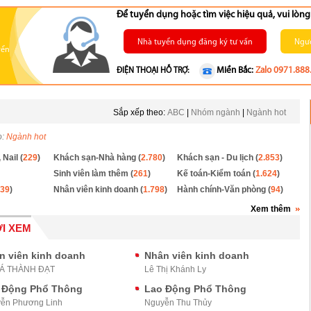
Để tuyển dụng hoặc tìm việc hiệu quả, vui lò
Nhà tuyển dụng đăng ký tư vấn
Ngườ
yển
Miền Bắc:
Zalo 0971.888
ĐIỆN THOẠI HỖ TRỢ:
Sắp xếp theo:
ABC
|
Nhóm ngành
|
Ngành hot
o:
Ngành hot
 Nail (
229
)
Khách sạn-Nhà hàng (
2.780
)
Khách sạn - Du lịch (
2.853
)
Sinh viên làm thêm (
261
)
Kế toán-Kiểm toán (
1.624
)
39
)
Nhân viên kinh doanh (
1.798
)
Hành chính-Văn phòng (
94
)
Xem thêm
I XEM
n viên kinh doanh
Nhân viên kinh doanh
BÁ THÀNH ĐẠT
Lê Thị Khánh Ly
 Động Phổ Thông
Lao Động Phổ Thông
ễn Phương Linh
Nguyễn Thu Thủy