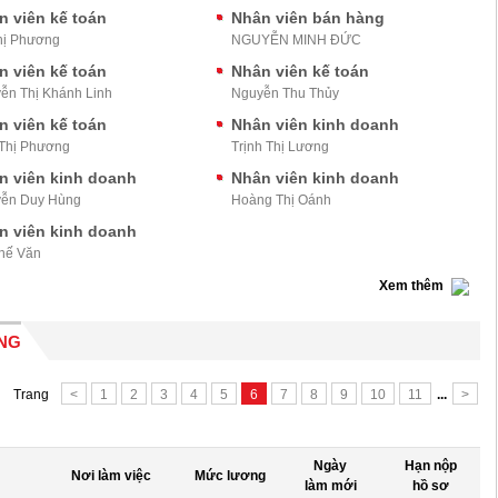
n viên kế toán
Nhân viên bán hàng
hị Phương
NGUYỄN MINH ĐỨC
n viên kế toán
Nhân viên kế toán
ễn Thị Khánh Linh
Nguyễn Thu Thủy
n viên kế toán
Nhân viên kinh doanh
Thị Phương
Trịnh Thị Lương
n viên kinh doanh
Nhân viên kinh doanh
ễn Duy Hùng
Hoàng Thị Oánh
n viên kinh doanh
hế Văn
Xem thêm
ỰNG
Trang
<
1
2
3
4
5
6
7
8
9
10
11
...
>
Ngày
Hạn nộp
Nơi làm việc
Mức lương
làm mới
hồ sơ