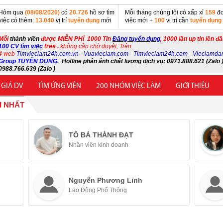
Hôm qua
(08/08/2026)
có
20.726
hồ sơ tìm
Mỗi tháng chúng tôi có xấp xỉ
159
đơ
việc có thêm:
13.040
vị trí
tuyển dụng
mới
việc mới +
100
vị trí cần
tuyển dụng
Mỗi
thành viên
được MIỄN PHÍ 1000 Tin
Đăng tuyển dụng
, 1000 lần up tin lên đ
100 CV tìm việc
free ,
không cần chờ duyệt, Trên
4 web
Timvieclam24h.com.vn
-
Vuavieclam.com
-
Timvieclam24h.com
-
Vieclamda
Group TUYỂN DỤNG
.
Hotline phản ánh chất lượng dịch vụ: 0971.888.621 (Zalo )
0988.766.639 (Zalo )
 GIÁ DV
TÌM ỨNG VIÊN
200 NHÓM VIỆC LÀM
GIỚI THIỆU
I NHẤT
TÔ BÁ THÀNH ĐẠT
Nhân viên kinh doanh
Nguyễn Phương Linh
Lao Động Phổ Thông