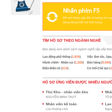
Nhấn phím F5
Để xem được gấp đôi số lượng tin tu
dụng đang hiển thị trên trang
TÌM HỒ SƠ THEO NGÀNH NGHỀ
Bạn đang xem danh sách ngành nghề sắp xếp the
Lao động phổ thông (
1.816
)
Việc làm tóc, Spa,
Hành chính - Nhân sự (
1.260
)
Bán hàng (
5.040
)
Điện-Điện tử (
214
)
Cơ khí-Chế tạo (
1
HỒ SƠ ỨNG VIÊN ĐƯỢC NHIỀU NGƯỜ
Thủ Kho - nhân viên kho
Nhâ
NGUYỄN MINH THUÝ
TÔ 
Nhân viên kế toán
Lao
Lưu Hoàng Linh
Nguy