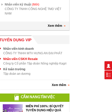
Nhân viên kỹ thuật
(Mới)
CÔNG TY TNHH CÔNG NGHỆ TMD VIỆT
NAM
Xem thêm
TUYỂN DỤNG VIP
Nhân viên kinh doanh
CÔNG TY TNHH MTV HƯNG AN ĐẠI PHÁT
Nhân viên CSKH Resale
Công ty Cổ phần Tập đoàn Nông nghiệp Kagri
Kế toán trưởng
Tập đoàn an dương
Xem thêm
CẨM NANG TÌM VIỆC
MIỄN PHÍ 100%: BÍ QUYẾT
TUYỂN DỤNG HIỆU QUẢ