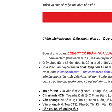
Thích và chia sẽ việc làm đảm bảo trên
Quy 
Chính sách bảo mật
Điều khoản dịch vụ
-
-
Đơn vị chủ quản:
CÔNG TY CỔ PHẦN - VUA VUA
Vuavieclam (Vuavieclam JSC) © Bản quyền Vu
Giấy phép đăng ký kinh doanh: Công ty cổ phần V
Vua Việc Làm Việt Nam
đã hoạt động hơn 12 năm 
Nam, như
Vuavieclam.com
-
Timvieclam24h.com.
trên facebook lớn nhất Việt Nam, với hơn 4 triệu thà
dịch vụ quảng cáo tuyển dụng có trải nghiệm xuất
Trụ sở HN:
Vua việc làm Việt Nam - Trung Hòa, C
Chi nhánh HCM:
Tòa nhà Dali, 24C Phan Đăng Lưu
Văn phòng HN: S
ố 9 Hạ Đình, Q.Thanh Xuân, Hà 
Văn phòng HN:
Tòa CT11, Khu Đô Thị, Kim Văn, K
​Báo chí nói về chúng tôi :