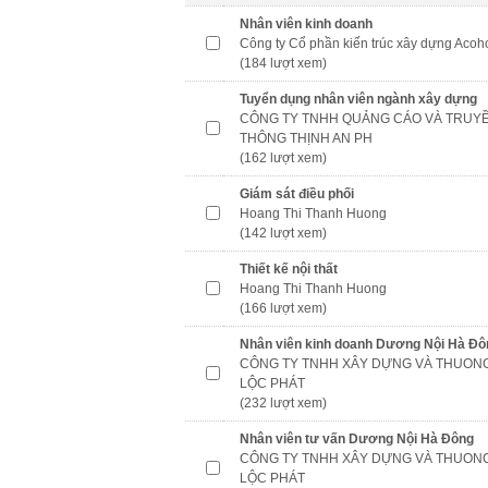
Nhân viên kinh doanh
Công ty Cổ phần kiến trúc xây dựng Aco
(184 lượt xem)
Tuyển dụng nhân viên ngành xây dựng
CÔNG TY TNHH QUẢNG CÁO VÀ TRUY
THÔNG THỊNH AN PH
(162 lượt xem)
Giám sát điều phối
Hoang Thi Thanh Huong
(142 lượt xem)
Thiết kế nội thất
Hoang Thi Thanh Huong
(166 lượt xem)
Nhân viên kinh doanh Dương Nội Hà Đô
CÔNG TY TNHH XÂY DỰNG VÀ THUONG
LỘC PHÁT
(232 lượt xem)
Nhân viên tư vấn Dương Nội Hà Đông
CÔNG TY TNHH XÂY DỰNG VÀ THUONG
LỘC PHÁT