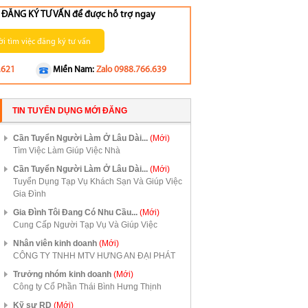
ng ĐĂNG KÝ TƯ VẤN để được hỗ trợ ngay
i tìm việc đăng ký tư vấn
.621
Miền Nam:
Zalo 0988.766.639
TIN TUYỂN DỤNG MỚI ĐĂNG
Cần Tuyển Người Làm Ở Lâu Dài...
(Mới)
Tìm Việc Làm Giúp Việc Nhà
Cần Tuyển Người Làm Ở Lâu Dài...
(Mới)
Tuyển Dụng Tạp Vụ Khách Sạn Và Giúp Việc
Gia Đình
Gia Đình Tôi Đang Có Nhu Cầu...
(Mới)
Cung Cấp Người Tạp Vụ Và Giúp Việc
Nhân viên kinh doanh
(Mới)
CÔNG TY TNHH MTV HƯNG AN ĐẠI PHÁT
Trưởng nhóm kinh doanh
(Mới)
Công ty Cổ Phần Thái Bình Hưng Thịnh
Kỹ sư RD
(Mới)