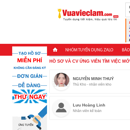
NHÓM TUYỂN DỤNG ZALO
BÁO
HỒ SƠ VÀ CV ỨNG VIÊN TÌM VIỆC MỚ
NGUYỄN MINH THUÝ
Thủ Kho - nhân viên kho
Lưu Hoàng Linh
Nhân viên kế toán