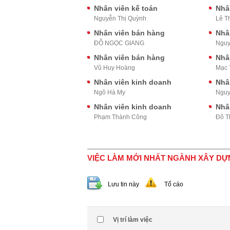
Nhân viên kế toán
Nhâ
Nguyễn Thị Quỳnh
Lê T
Nhân viên bán hàng
Nhâ
ĐỖ NGỌC GIANG
Nguy
Nhân viên bán hàng
Nhâ
Vũ Huy Hoàng
Mạc 
Nhân viên kinh doanh
Nhâ
Ngô Hà My
Nguy
Nhân viên kinh doanh
Nhâ
Phạm Thành Công
Đõ T
VIỆC LÀM MỚI NHẤT NGÀNH XÂY D
Lưu tin này
Tố cáo
Vị trí làm việc