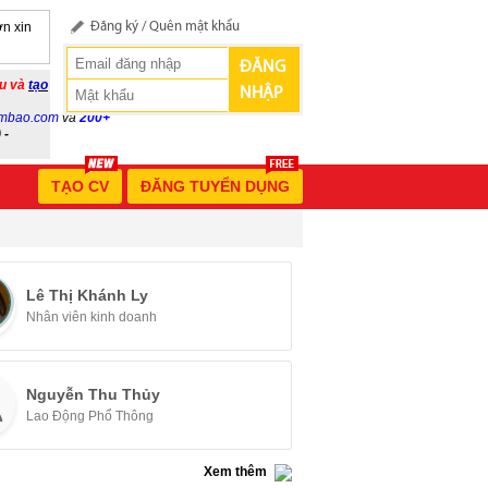
n xin
Đăng ký
/
Quên mật khẩu
ĐĂNG
ầu và
tạo
NHẬP
mbao.com
và
200+
 -
TẠO CV
ĐĂNG TUYỂN DỤNG
Lê Thị Khánh Ly
Nhân viên kinh doanh
Nguyễn Thu Thủy
Lao Động Phổ Thông
Xem thêm