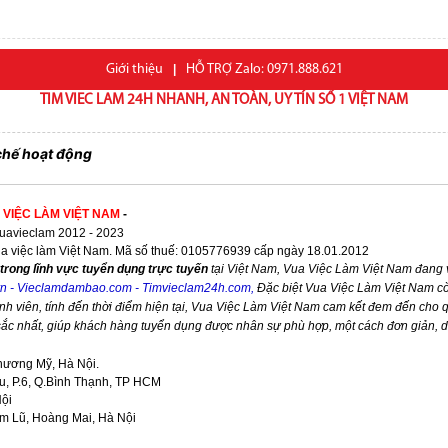
Giới thiệu
|
HỖ TRỢ Zalo: 0971.888.621
TIM VIEC LAM 24H NHANH, AN TOÀN, UY TÍN SỐ 1 VIỆT NAM
chế hoạt động
 VIỆC LÀM VIỆT NAM
-
avieclam 2012 - 2023
ua việc làm Việt Nam. Mã số thuế: 0105776939 cấp ngày 18.01.2012
trong lĩnh vực tuyển dụng trực tuyến
tại Việt Nam,
Vua Việc Làm Việt Nam
đang v
vn
-
Vieclamdambao.com
-
Timvieclam24h.com
,
Đặc biệt
Vua Việc Làm Việt Nam
cò
nh viên, tính đến thời điểm hiện tại,
Vua Việc Làm Việt Nam
cam kết đem đến cho qu
 sắc nhất, giúp khách hàng tuyển dụng được nhân sự phù hợp, một cách đơn giản, 
hương Mỹ, Hà Nội.
, P.6, Q.Bình Thạnh, TP HCM
Nội
im Lũ, Hoàng Mai, Hà Nội