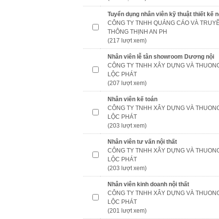
Tuyển dụng nhân viên kỹ thuật thiết kế n
CÔNG TY TNHH QUẢNG CÁO VÀ TRUY
THÔNG THỊNH AN PH
(217 lượt xem)
Nhân viên lễ tân showroom Dương nội
CÔNG TY TNHH XÂY DỰNG VÀ THUONG
LỘC PHÁT
(207 lượt xem)
Nhân viên kế toán
CÔNG TY TNHH XÂY DỰNG VÀ THUONG
LỘC PHÁT
(203 lượt xem)
Nhân viên tư vấn nội thất
CÔNG TY TNHH XÂY DỰNG VÀ THUONG
LỘC PHÁT
(203 lượt xem)
Nhân viên kinh doanh nội thất
CÔNG TY TNHH XÂY DỰNG VÀ THUONG
LỘC PHÁT
(201 lượt xem)