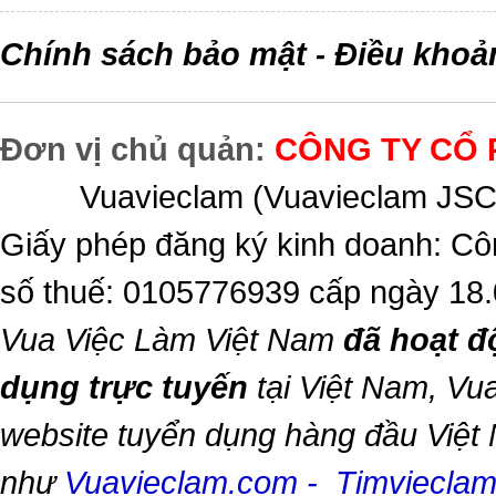
Chính sách bảo mật
Điều khoả
-
Đơn vị chủ quản:
CÔNG TY CỔ 
Vuavieclam (Vuavieclam JSC) 
Giấy phép đăng ký kinh doanh: Cô
số thuế: 0105776939 cấp ngày 18
Vua Việc Làm Việt Nam
đã hoạt đ
dụng trực tuyến
tại Việt Nam,
Vua
website tuyển dụng hàng đầu Việt
như
Vuavieclam.com
-
Timviecla