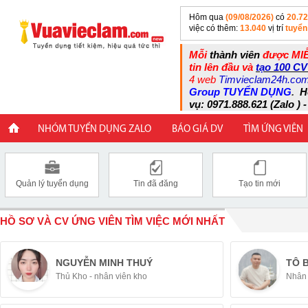
Hôm qua
(09/08/2026)
có
20.7
việc có thêm:
13.040
vị trí
tuyển
Mỗi
thành viên
được MIỄ
tin lên đầu và
tạo 100 CV
4 web
Timvieclam24h.co
Group TUYỂN DỤNG
.
H
vụ: 0971.888.621 (Zalo ) -
NHÓM TUYỂN DỤNG ZALO
BÁO GIÁ DV
TÌM ỨNG VIÊN
Quản lý tuyển dụng
Tin đã đăng
Tạo tin mới
HỒ SƠ VÀ CV ỨNG VIÊN TÌM VIỆC MỚI NHẤT
NGUYỄN MINH THUÝ
TÔ 
Thủ Kho - nhân viên kho
Nhân 