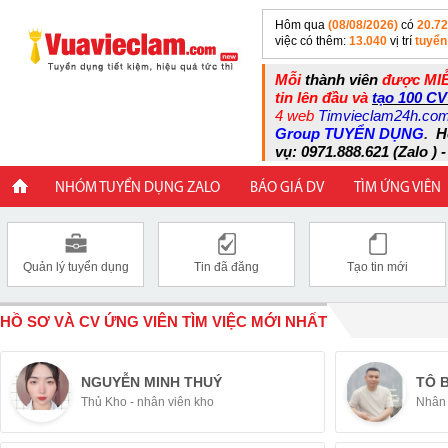
Hôm qua
(08/08/2026)
có
20.7
việc có thêm:
13.040
vị trí
tuyển
Mỗi
thành viên
được MIỄ
tin lên đầu và
tạo 100 CV
4 web
Timvieclam24h.co
Group TUYỂN DỤNG
.
H
vụ: 0971.888.621 (Zalo ) -
NHÓM TUYỂN DỤNG ZALO
BÁO GIÁ DV
TÌM ỨNG VIÊN
Quản lý tuyển dụng
Tin đã đăng
Tạo tin mới
HỒ SƠ VÀ CV ỨNG VIÊN TÌM VIỆC MỚI NHẤT
NGUYỄN MINH THUÝ
TÔ 
Thủ Kho - nhân viên kho
Nhân 