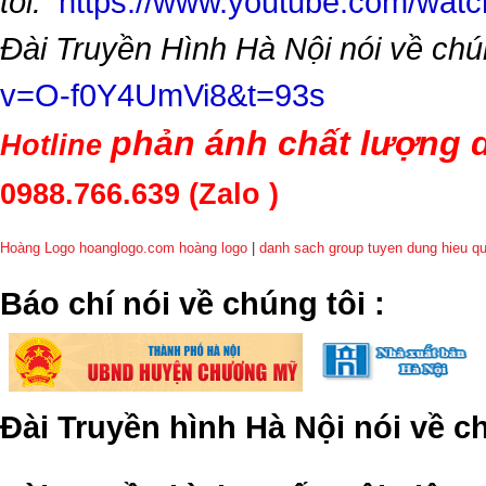
tôi:
https://www.youtube.com/wa
Đài Truyền Hình Hà Nội nói về chú
v=O-f0Y4UmVi8&t=93s
phản ánh chất lượng d
Hotline
0988.766.639
(Zalo )
Hoàng Logo hoanglogo.com
hoàng logo
|
danh sach group tuyen dung hieu q
​Báo chí nói về chúng tôi
:
Đài Truyền hình Hà Nội nói về 