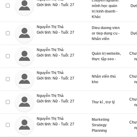
chuyên nghành
Giới tính: Nữ - Tuổi: 27
mình học quản
Dướ
trị kinh doanh -
Khác
Nguyễn Thị Thà
Dieu duong vien
Giới tính: Nữ - Tuổi: 27
or tiep dung cu -
Dướ
Nhân viên
Nguyễn Thị Thà
Quản trị website,
Chưa
Giới tính: Nữ - Tuổi: 27
thực tập seo -
n
Nguyễn Thị Thà
Nhân viên thủ
Chưa
Giới tính: Nữ - Tuổi: 27
kho
n
Nguyễn Thị Thà
Chưa
Giới tính: Nữ - Tuổi: 27
Thư kí , trợ lý
n
Nguyễn Thị Thà
Marketing
Chưa
Giới tính: Nữ - Tuổi: 27
Strategy
n
Planning