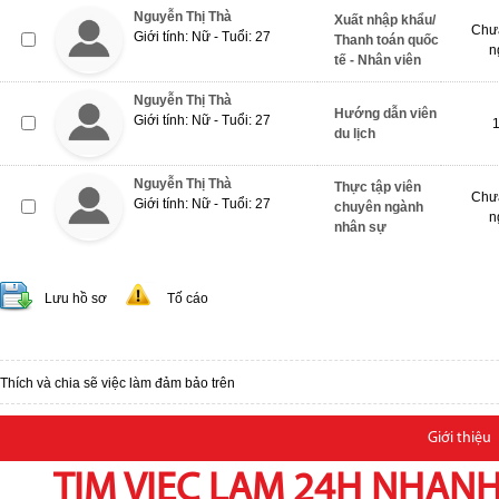
Nguyễn Thị Thà
Xuất nhập khẩu/
Chưa
Giới tính: Nữ - Tuổi: 27
Thanh toán quốc
n
tế - Nhân viên
Nguyễn Thị Thà
Hướng dẫn viên
Giới tính: Nữ - Tuổi: 27
du lịch
Nguyễn Thị Thà
Thực tập viên
Chưa
Giới tính: Nữ - Tuổi: 27
chuyên ngành
n
nhân sự
Lưu hồ sơ
Tố cáo
Thích và chia sẽ việc làm đảm bảo trên
Giới thiệu
TIM VIEC LAM 24H NHANH,