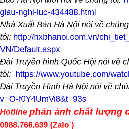
giau-nghi-luc-434488.html
Nhà Xuất Bản Hà Nội nói về chúng
tôi:
http://nxbhanoi.com.vn/chi_tiet
VN/Default.aspx
Đài Truyền hình Quốc Hội nói về 
tôi:
https://www.youtube.com/wa
Đài Truyền Hình Hà Nội nói về chú
v=O-f0Y4UmVi8&t=93s
phản ánh chất lượng d
Hotline
0988.766.639
(Zalo )