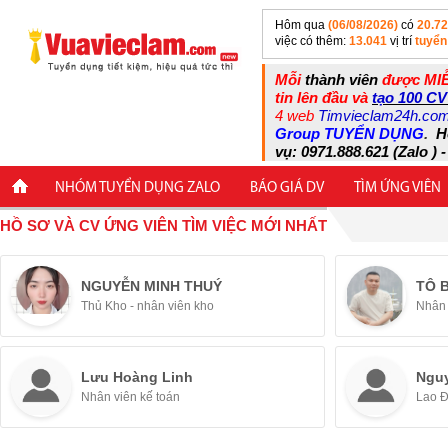
Hôm qua
(06/08/2026)
có
20.7
việc có thêm:
13.041
vị trí
tuyển
Mỗi
thành viên
được MIỄ
tin lên đầu và
tạo 100 CV
4 web
Timvieclam24h.co
Group TUYỂN DỤNG
.
H
vụ: 0971.888.621 (Zalo ) -
NHÓM TUYỂN DỤNG ZALO
BÁO GIÁ DV
TÌM ỨNG VIÊN
HỒ SƠ VÀ CV ỨNG VIÊN TÌM VIỆC MỚI NHẤT
NGUYỄN MINH THUÝ
TÔ 
Thủ Kho - nhân viên kho
Nhân 
Lưu Hoàng Linh
Ngu
Nhân viên kế toán
Lao 