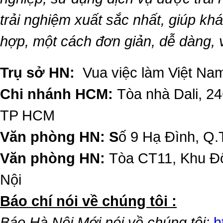
trải nghiệm xuất sắc nhất, giúp k
hợp, một cách đơn giản, dễ dàng,
Trụ sở HN:
Vua việc làm Việt Nam
Chi nhánh HCM:
Tòa nhà Dali, 2
TP HCM
Văn phòng HN: S
ố 9 Hạ Đình, Q.
Văn phòng HN:
Tòa CT11, Khu Đô
Nội
​Báo chí nói về chúng tôi :
Báo Hà Nội Mới nói về chúng tôi:
h