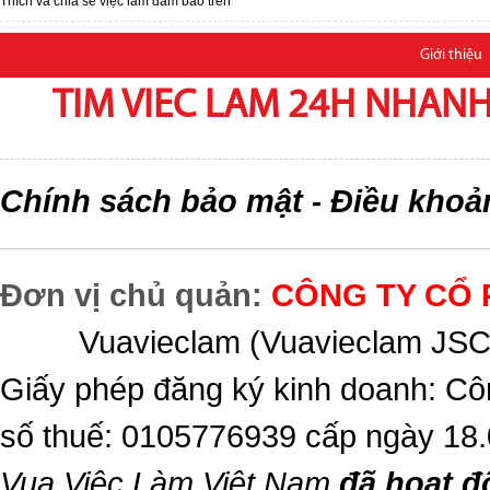
Thích và chia sẽ việc làm đảm bảo trên
Giới thiệu
TIM VIEC LAM 24H NHANH,
Chính sách bảo mật
Điều khoả
-
Đơn vị chủ quản:
CÔNG TY CỔ 
Vuavieclam (Vuavieclam JSC) 
Giấy phép đăng ký kinh doanh: Cô
số thuế: 0105776939 cấp ngày 18
Vua Việc Làm Việt Nam
đã hoạt đ