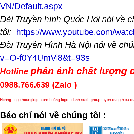
VN/Default.aspx
Đài Truyền hình Quốc Hội nói về 
tôi:
https://www.youtube.com/wa
Đài Truyền Hình Hà Nội nói về chú
v=O-f0Y4UmVi8&t=93s
phản ánh chất lượng d
Hotline
0988.766.639
(Zalo )
Hoàng Logo hoanglogo.com
hoàng logo
|
danh sach group tuyen dung hieu q
​Báo chí nói về chúng tôi
: