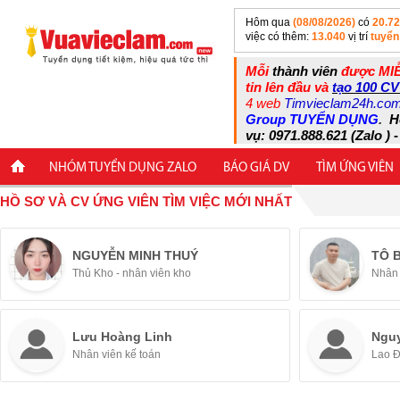
Hôm qua
(08/08/2026)
có
20.7
việc có thêm:
13.040
vị trí
tuyển
Mỗi
thành viên
được MIỄ
tin lên đầu và
tạo 100 CV
4 web
Timvieclam24h.co
Group TUYỂN DỤNG
.
H
vụ: 0971.888.621 (Zalo ) -
NHÓM TUYỂN DỤNG ZALO
BÁO GIÁ DV
TÌM ỨNG VIÊN
HỒ SƠ VÀ CV ỨNG VIÊN TÌM VIỆC MỚI NHẤT
NGUYỄN MINH THUÝ
TÔ 
Thủ Kho - nhân viên kho
Nhân 
Lưu Hoàng Linh
Ngu
Nhân viên kế toán
Lao 