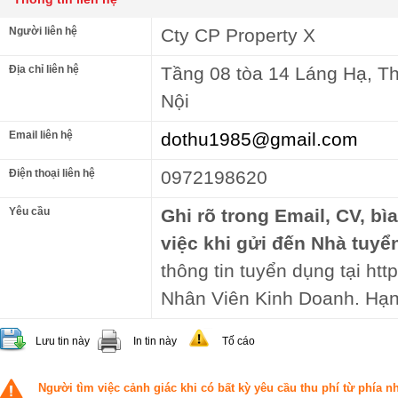
Người liên hệ
Cty CP Property X
Địa chỉ liên hệ
Tầng 08 tòa 14 Láng Hạ, T
Nội
Email liên hệ
dothu1985@gmail.com
Điện thoại liên hệ
0972198620
Yêu cầu
Ghi rõ trong Email, CV, bì
việc khi gửi đến Nhà tuyể
thông tin tuyển dụng tại http
Nhân Viên Kinh Doanh. Hạn
Lưu tin này
In tin này
Tố cáo
Người tìm việc cảnh giác khi có bất kỳ yêu cầu thu phí từ phía 