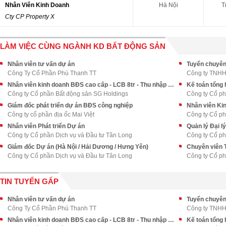
Nhân Viên Kinh Doanh
Hà Nội
T
Cty CP Property X
LÀM VIỆC CÙNG NGÀNH KD BẤT ĐỘNG SẢN
Nhân viên tư vấn dự án
Tuyển chuyên
Công Ty Cổ Phần Phú Thanh TT
Công ty TNHH 
Nhân viên kinh doanh BĐS cao cấp - LCB 8tr - Thu nhập upto 70tr++
Kế toán tổng 
Công ty Cổ phần Bất động sản SG Holdings
Công ty Cổ ph
Giám đốc phát triển dự án BĐS công nghiệp
Nhân viên Ki
Công ty cổ phần địa ốc Mai Việt
Công ty Cổ ph
Nhân viên Phát triển Dự án
Quản lý Đại lý
Công ty Cổ phần Dịch vụ và Đầu tư Tân Long
Công ty Cổ ph
Giám đốc Dự án (Hà Nội / Hải Dương / Hưng Yên)
Chuyên viên 
Công ty Cổ phần Dịch vụ và Đầu tư Tân Long
Công ty Cổ ph
TIN TUYỂN GẤP
Nhân viên tư vấn dự án
Tuyển chuyên
Công Ty Cổ Phần Phú Thanh TT
Công ty TNHH 
Nhân viên kinh doanh BĐS cao cấp - LCB 8tr - Thu nhập upto 70tr++
Kế toán tổng 