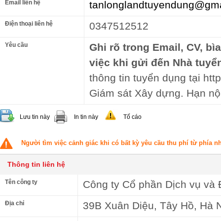
Email liên hệ
tanlonglandtuyendung@gma
Điện thoại liên hệ
0347512512
Yêu cầu
Ghi rõ trong Email, CV, bì
việc khi gửi đến Nhà tuyể
thông tin tuyển dụng tại http
Giám sát Xây dựng. Hạn nộ
Lưu tin này
In tin này
Tố cáo
Người tìm việc cảnh giác khi có bất kỳ yêu cầu thu phí từ phía 
Thông tin liên hệ
Tên công ty
Công ty Cổ phần Dịch vụ và
Địa chỉ
39B Xuân Diệu, Tây Hồ, Hà 