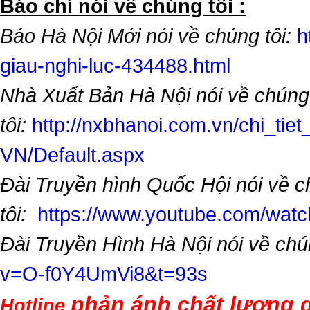
​Báo chí nói về chúng tôi :
Báo Hà Nội Mới nói về chúng tôi:
h
giau-nghi-luc-434488.html
Nhà Xuất Bản Hà Nội nói về chúng
tôi:
http://nxbhanoi.com.vn/chi_tiet
VN/Default.aspx
Đài Truyền hình Quốc Hội nói về 
tôi:
https://www.youtube.com/wa
Đài Truyền Hình Hà Nội nói về chú
v=O-f0Y4UmVi8&t=93s
phản ánh chất lượng d
Hotline