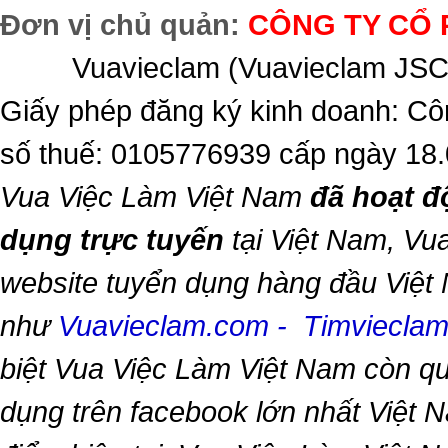
Đơn vị chủ quản:
CÔNG TY CỔ 
Vuavieclam (Vuavieclam JSC) 
Giấy phép đăng ký kinh doanh: Cô
số thuế: 0105776939 cấp ngày 18
Vua Việc Làm Việt Nam
đã hoạt đ
dụng trực tuyến
tại Việt Nam,
Vua
website tuyển dụng hàng đầu Việt
như
Vuavieclam.com
-
Timviecla
biệt
Vua Việc Làm Việt Nam
còn qu
dụng trên facebook lớn nhất Việt Na