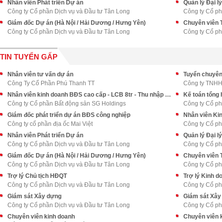
Nhân viên Phát triển Dự án
Quản lý Đại lý
Công ty Cổ phần Dịch vụ và Đầu tư Tân Long
Công ty Cổ ph
Giám đốc Dự án (Hà Nội / Hải Dương / Hưng Yên)
Chuyên viên 
Công ty Cổ phần Dịch vụ và Đầu tư Tân Long
Công ty Cổ ph
TIN TUYỂN GẤP
Nhân viên tư vấn dự án
Tuyển chuyên
Công Ty Cổ Phần Phú Thanh TT
Công ty TNHH 
Nhân viên kinh doanh BĐS cao cấp - LCB 8tr - Thu nhập upto 70tr++
Kế toán tổng 
Công ty Cổ phần Bất động sản SG Holdings
Công ty Cổ ph
Giám đốc phát triển dự án BĐS công nghiệp
Nhân viên Ki
Công ty cổ phần địa ốc Mai Việt
Công ty Cổ ph
Nhân viên Phát triển Dự án
Quản lý Đại lý
Công ty Cổ phần Dịch vụ và Đầu tư Tân Long
Công ty Cổ ph
Giám đốc Dự án (Hà Nội / Hải Dương / Hưng Yên)
Chuyên viên 
Công ty Cổ phần Dịch vụ và Đầu tư Tân Long
Công ty Cổ ph
Trợ lý Chủ tịch HĐQT
Trợ lý Kinh d
Công ty Cổ phần Dịch vụ và Đầu tư Tân Long
Công ty Cổ ph
Giám sát Xây dựng
Giám sát Xây
Công ty Cổ phần Dịch vụ và Đầu tư Tân Long
Công ty Cổ ph
Chuyên viên kinh doanh
Chuyên viên 