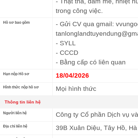
- Thật thà, đam mê, nhiệt h
trong công việc.
Hồ sơ bao gồm
- Gửi CV qua gmail: vvun
tanlonglandtuyendung@gma
- SYLL
- CCCD
- Bằng cấp có liên quan
Hạn nộp Hồ sơ
18/04/2026
Hình thức nộp hồ sơ
Mọi hình thức
Thông tin liên hệ
Người liên hệ
Công ty Cổ phần Dịch vụ v
Địa chỉ liên hệ
39B Xuân Diệu, Tây Hồ, Hà