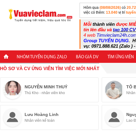
Hôm qua
(08/08/2026)
có
20.7
việc có thêm:
13.040
vị trí
tuyển
Mỗi
thành viên
được MIỄ
tin lên đầu và
tạo 100 CV
4 web
Timvieclam24h.co
Group TUYỂN DỤNG
.
H
vụ: 0971.888.621 (Zalo ) -
NHÓM TUYỂN DỤNG ZALO
BÁO GIÁ DV
TÌM ỨNG VIÊN
HỒ SƠ VÀ CV ỨNG VIÊN TÌM VIỆC MỚI NHẤT
NGUYỄN MINH THUÝ
TÔ 
Thủ Kho - nhân viên kho
Nhân 
Lưu Hoàng Linh
Ngu
Nhân viên kế toán
Lao 