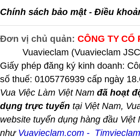
Chính sách bảo mật
Điều khoả
-
Đơn vị chủ quản:
CÔNG TY CỔ 
Vuavieclam (Vuavieclam JSC) 
Giấy phép đăng ký kinh doanh: Cô
số thuế: 0105776939 cấp ngày 18
Vua Việc Làm Việt Nam
đã hoạt đ
dụng trực tuyến
tại Việt Nam,
Vua
website tuyển dụng hàng đầu Việt
như
Vuavieclam.com
-
Timviecla