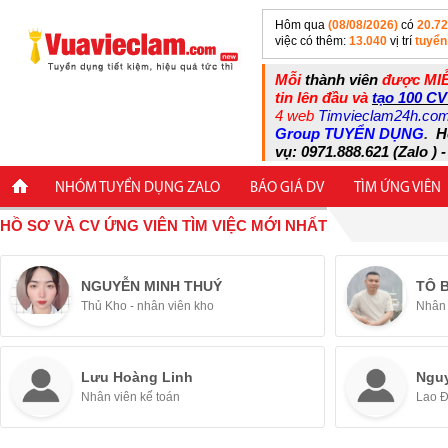
Hôm qua
(08/08/2026)
có
20.7
việc có thêm:
13.040
vị trí
tuyển
Mỗi
thành viên
được MIỄ
tin lên đầu và
tạo 100 CV
4 web
Timvieclam24h.co
Group TUYỂN DỤNG
.
H
vụ: 0971.888.621 (Zalo ) -
NHÓM TUYỂN DỤNG ZALO
BÁO GIÁ DV
TÌM ỨNG VIÊN
HỒ SƠ VÀ CV ỨNG VIÊN TÌM VIỆC MỚI NHẤT
NGUYỄN MINH THUÝ
TÔ 
Thủ Kho - nhân viên kho
Nhân 
Lưu Hoàng Linh
Ngu
Nhân viên kế toán
Lao 