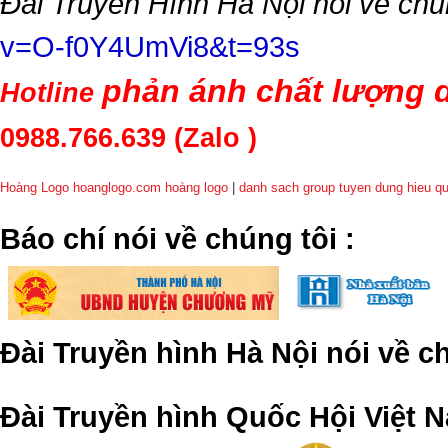
Đài Truyền Hình Hà Nội nói về chú
v=O-f0Y4UmVi8&t=93s
phản ánh chất lượng d
Hotline
0988.766.639
(Zalo )
Hoàng Logo hoanglogo.com
hoàng logo
|
danh sach group tuyen dung hieu q
​Báo chí nói về chúng tôi
:
Đài Truyền hình Hà Nội nói về 
Đài Truyền hình Quốc Hội Việt N