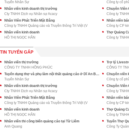
Tuyển Nhân Sự
Công ty cổ ph
Nhân viên kinh doanh thị trường
Cty TNHH Dịch vụ Nhân sự Acacy
Công ty TNHH
Nhân Viên Phát Triển Mặt Bằng
Nhân viên bán 
Công ty TNHH Quảng cáo và Truyền thông Trí Việt (V
Công ty CP ki
Nhân viên kinh doanh
Thợ Quảng Cá
HỒ THỊ NGỌC HÂN
Công ty TNHH
TIN TUYỂN GẤP
Nhân viên thị trường
Trợ lý Livest
CÔNG TY TNHH HỒNG PHÚC
CÔNG TY TN
Tuyển dụng thợ và phụ làm nội thất quảng cáo ở Dĩ An Bình Dương
Chuyên viên 
Tuyển Nhân Sự
Công ty cổ ph
Nhân viên kinh doanh thị trường
Cty TNHH Dịch vụ Nhân sự Acacy
Công ty TNHH
Nhân Viên Phát Triển Mặt Bằng
Nhân viên bán 
Công ty TNHH Quảng cáo và Truyền thông Trí Việt (V
Công ty CP ki
Nhân viên kinh doanh
Thợ Quảng Cá
HỒ THỊ NGỌC HÂN
Công ty TNHH
Nhân viên thi công biển quảng cáo tại Từ Liêm
Tuyển Thợ Qu
Anh Quang
Công Ty Quản