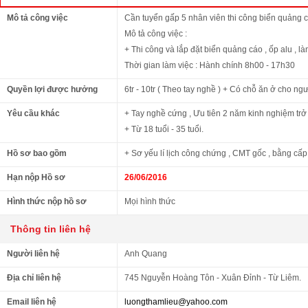
Mô tả công việc
Cần tuyển gấp 5 nhân viên thi công biển quảng 
Mô tả công việc :
+ Thi công và lắp đặt biển quảng cáo , ốp alu , là
Thời gian làm việc : Hành chính 8h00 - 17h30
Quyền lợi được hưởng
6tr - 10tr ( Theo tay nghề ) + Có chỗ ăn ở cho ng
Yêu cầu khác
+ Tay nghề cứng , Ưu tiên 2 năm kinh nghiệm trở
+ Từ 18 tuổi - 35 tuổi.
Hồ sơ bao gồm
+ Sơ yếu lí lịch công chứng , CMT gốc , bằng cấp
Hạn nộp Hồ sơ
26/06/2016
Hình thức nộp hồ sơ
Mọi hình thức
Thông tin liên hệ
Người liên hệ
Anh Quang
Địa chỉ liên hệ
745 Nguyễn Hoàng Tôn - Xuân Đỉnh - Từ Liêm.
Email liên hệ
luongthamlieu@yahoo.com