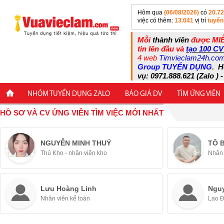
Hôm qua
(06/08/2026)
có
20.7
việc có thêm:
13.041
vị trí
tuyển
Mỗi
thành viên
được MIỄ
tin lên đầu và
tạo 100 CV
4 web
Timvieclam24h.co
Group TUYỂN DỤNG
.
H
vụ: 0971.888.621 (Zalo ) -
NHÓM TUYỂN DỤNG ZALO
BÁO GIÁ DV
TÌM ỨNG VIÊN
HỒ SƠ VÀ CV ỨNG VIÊN TÌM VIỆC MỚI NHẤT
NGUYỄN MINH THUÝ
TÔ 
Thủ Kho - nhân viên kho
Nhân 
Lưu Hoàng Linh
Ngu
Nhân viên kế toán
Lao 