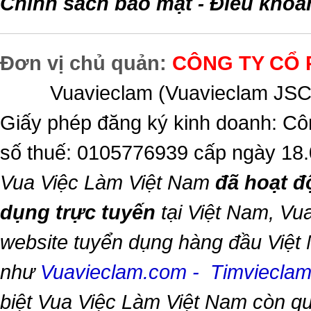
Chính sách bảo mật
Điều khoả
-
Đơn vị chủ quản:
CÔNG TY CỔ 
Vuavieclam (Vuavieclam JSC) 
Giấy phép đăng ký kinh doanh: Cô
số thuế: 0105776939 cấp ngày 18
Vua Việc Làm Việt Nam
đã hoạt đ
dụng trực tuyến
tại Việt Nam,
Vua
website tuyển dụng hàng đầu Việt
như
Vuavieclam.com
-
Timviecla
biệt
Vua Việc Làm Việt Nam
còn qu