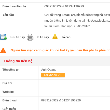
Điện thoại liên hệ
0989196929 & 01234196929
Yêu cầu
Ghi rõ trong Email, CV, bìa và bên trong hồ sơ 
nguồn thông tin tuyển dụng tại http://vuavieclam.
tại Từ Liêm. Hạn nộp: 26/06/2016"
Lưu tin này
In tin này
Tố cáo
Người tìm việc cảnh giác khi có bất kỳ yêu cầu thu phí từ phía 
Thông tin liên hệ
Tên công ty
Anh Quang
Tài khoản VIP
Địa chỉ
Website
Điện thoại
0989196929 & 01234196929
Giới thiệu