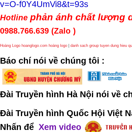
v=O-f0Y4UmVi8&t=93s
phản ánh chất lượng d
Hotline
0988.766.639
(Zalo )
Hoàng Logo hoanglogo.com
hoàng logo
|
danh sach group tuyen dung hieu q
​Báo chí nói về chúng tôi
:
Đài Truyền hình Hà Nội nói về 
Đài Truyền hình Quốc Hội Việt N
Nhấn để
Xem video