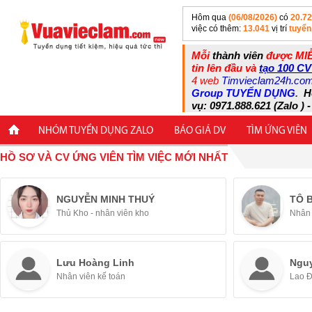
Hôm qua
(06/08/2026)
có
20.7
việc có thêm:
13.041
vị trí
tuyển
Mỗi
thành viên
được MIỄ
tin lên đầu và
tạo 100 CV
4 web
Timvieclam24h.co
Group TUYỂN DỤNG
.
H
vụ: 0971.888.621 (Zalo ) -
NHÓM TUYỂN DỤNG ZALO
BÁO GIÁ DV
TÌM ỨNG VIÊN
HỒ SƠ VÀ CV ỨNG VIÊN TÌM VIỆC MỚI NHẤT
NGUYỄN MINH THUÝ
TÔ 
Thủ Kho - nhân viên kho
Nhân 
Lưu Hoàng Linh
Ngu
Nhân viên kế toán
Lao 