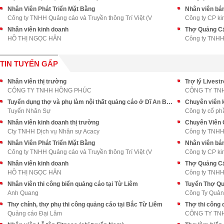
Nhân Viên Phát Triển Mặt Bằng
Nhân viên bán 
Công ty TNHH Quảng cáo và Truyền thông Trí Việt (V
Công ty CP ki
Nhân viên kinh doanh
Thợ Quảng Cá
HỒ THỊ NGỌC HÂN
Công ty TNHH
TIN TUYỂN GẤP
Nhân viên thị trường
Trợ lý Livest
CÔNG TY TNHH HỒNG PHÚC
CÔNG TY TN
Tuyển dụng thợ và phụ làm nội thất quảng cáo ở Dĩ An Bình Dương
Chuyên viên 
Tuyển Nhân Sự
Công ty cổ ph
Nhân viên kinh doanh thị trường
Cty TNHH Dịch vụ Nhân sự Acacy
Công ty TNHH
Nhân Viên Phát Triển Mặt Bằng
Nhân viên bán 
Công ty TNHH Quảng cáo và Truyền thông Trí Việt (V
Công ty CP ki
Nhân viên kinh doanh
Thợ Quảng Cá
HỒ THỊ NGỌC HÂN
Công ty TNHH
Nhân viên thi công biển quảng cáo tại Từ Liêm
Tuyển Thợ Qu
Anh Quang
Công Ty Quản
Thợ chính, thợ phụ thi công quảng cáo tại Bắc Từ Liêm
Thợ thi công 
Quảng cáo Đại Lâm