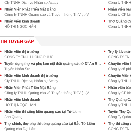
Cty TNHH Dịch vụ Nhân sự Acacy
Công ty TNHH
Nhân Viên Phát Triển Mặt Bằng
Nhân viên bán 
Công ty TNHH Quảng cáo và Truyền thông Trí Việt (V
Công ty CP ki
Nhân viên kinh doanh
Thợ Quảng Cá
HỒ THỊ NGỌC HÂN
Công ty TNHH
TIN TUYỂN GẤP
Nhân viên thị trường
Trợ lý Livest
CÔNG TY TNHH HỒNG PHÚC
CÔNG TY TN
Tuyển dụng thợ và phụ làm nội thất quảng cáo ở Dĩ An Bình Dương
Chuyên viên 
Tuyển Nhân Sự
Công ty cổ ph
Nhân viên kinh doanh thị trường
Cty TNHH Dịch vụ Nhân sự Acacy
Công ty TNHH
Nhân Viên Phát Triển Mặt Bằng
Nhân viên bán 
Công ty TNHH Quảng cáo và Truyền thông Trí Việt (V
Công ty CP ki
Nhân viên kinh doanh
Thợ Quảng Cá
HỒ THỊ NGỌC HÂN
Công ty TNHH
Nhân viên thi công biển quảng cáo tại Từ Liêm
Tuyển Thợ Qu
Anh Quang
Công Ty Quản
Thợ chính, thợ phụ thi công quảng cáo tại Bắc Từ Liêm
Thợ thi công 
Quảng cáo Đại Lâm