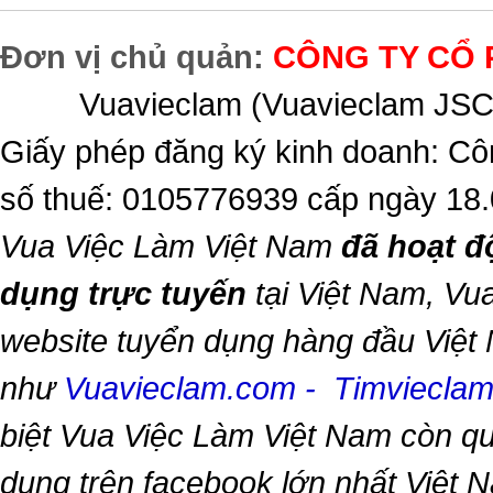
Đơn vị chủ quản:
CÔNG TY CỔ 
Vuavieclam (Vuavieclam JSC) 
Giấy phép đăng ký kinh doanh: Cô
số thuế: 0105776939 cấp ngày 18
Vua Việc Làm Việt Nam
đã hoạt đ
dụng trực tuyến
tại Việt Nam,
Vua
website tuyển dụng hàng đầu Việt
như
Vuavieclam.com
-
Timviecla
biệt
Vua Việc Làm Việt Nam
còn qu
dụng trên facebook lớn nhất Việt Na