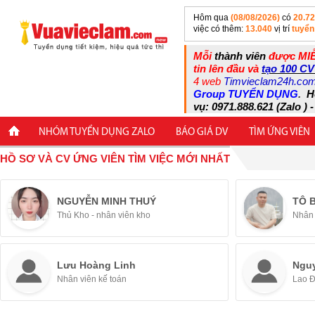
Hôm qua
(08/08/2026)
có
20.7
việc có thêm:
13.040
vị trí
tuyển
Mỗi
thành viên
được MIỄ
tin lên đầu và
tạo 100 CV
4 web
Timvieclam24h.co
Group TUYỂN DỤNG
.
H
vụ: 0971.888.621 (Zalo ) -
NHÓM TUYỂN DỤNG ZALO
BÁO GIÁ DV
TÌM ỨNG VIÊN
HỒ SƠ VÀ CV ỨNG VIÊN TÌM VIỆC MỚI NHẤT
NGUYỄN MINH THUÝ
TÔ 
Thủ Kho - nhân viên kho
Nhân 
Lưu Hoàng Linh
Ngu
Nhân viên kế toán
Lao 