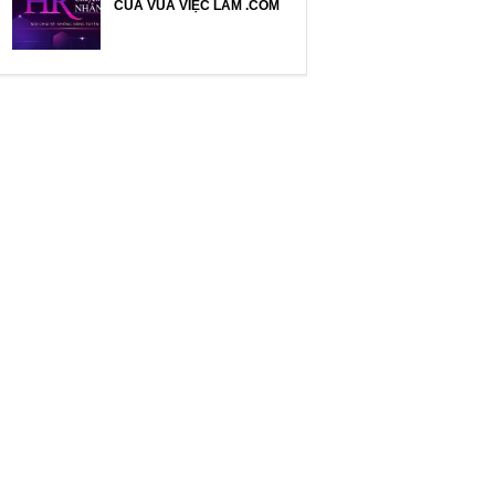
CỦA VUA VIỆC LÀM .COM