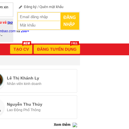
n xin
Đăng ký
/
Quên mật khẩu
ĐĂNG
ầu và
tạo
NHẬP
mbao.com
và
200+
 -
TẠO CV
ĐĂNG TUYỂN DỤNG
Lê Thị Khánh Ly
Nhân viên kinh doanh
Nguyễn Thu Thủy
Lao Động Phổ Thông
Xem thêm