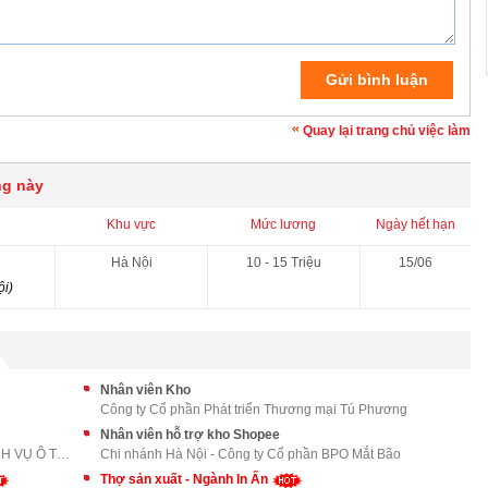
Quay lại trang chủ việc làm
ng này
Khu vực
Mức lương
Ngày hết hạn
Hà Nội
10 - 15 Triệu
15/06
i)
Nhân viên Kho
Công ty Cổ phần Phát triển Thương mại Tú Phương
Nhân viên hỗ trợ kho Shopee
CÔNG TY CỔ PHẦN XUẤT NHẬP KHẨU VÀ DỊCH VỤ Ô TÔ LON
Chi nhánh Hà Nội - Công ty Cổ phần BPO Mắt Bão
Thợ sản xuất - Ngành In Ấn