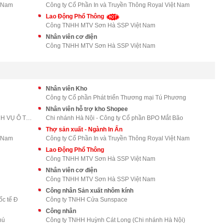
t Nam
Công ty Cổ Phần In và Truyền Thông Royal Việt Nam
Lao Động Phổ Thông
Công TNHH MTV Sơn Hà SSP Việt Nam
Nhân viên cơ điện
Công TNHH MTV Sơn Hà SSP Việt Nam
Nhân viên Kho
Công ty Cổ phần Phát triển Thương mại Tú Phương
Nhân viên hỗ trợ kho Shopee
CÔNG TY CỔ PHẦN XUẤT NHẬP KHẨU VÀ DỊCH VỤ Ô TÔ LON
Chi nhánh Hà Nội - Công ty Cổ phần BPO Mắt Bão
Thợ sản xuất - Ngành In Ấn
t Nam
Công ty Cổ Phần In và Truyền Thông Royal Việt Nam
Lao Động Phổ Thông
Công TNHH MTV Sơn Hà SSP Việt Nam
Nhân viên cơ điện
Công TNHH MTV Sơn Hà SSP Việt Nam
Công nhân Sản xuất nhôm kính
ốc tế Đ
Công ty TNHH Cửa Sunspace
Công nhân
hú
Công ty TNHH Huỳnh Cát Long (Chi nhánh Hà Nội)