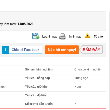
y làm mới:
14/05/2026
Lưu tin này
In tin này
Tố cáo
Nộp hồ sơ ngay!
BẤM ĐÂY
Số năm kinh nghiệm
Chưa có kinh nghiệm
Yêu cầu bằng cấp
Trung học
thức
Yêu cầu giới tính
Nam
Yêu cầu độ tuổi
Số lượng cần tuyển
7