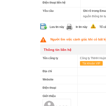
Điện thoại liên hệ
Yêu cầu
Ghi rõ trong Emai
nguồn thông tin t
Lưu tin này
In tin này
Tố c
Người tìm việc cảnh giác khi có bất k
Thông tin liên hệ
Tên công ty
Công ty TNHH Huỳnh
Tài khoản VIP
Địa chỉ
Website
Điện thoại
Giới thiệu