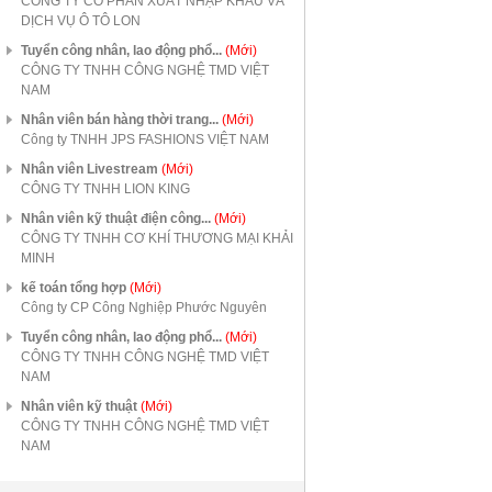
CÔNG TY CỔ PHẦN XUẤT NHẬP KHẨU VÀ
DỊCH VỤ Ô TÔ LON
Tuyển công nhân, lao động phổ...
(Mới)
CÔNG TY TNHH CÔNG NGHỆ TMD VIỆT
NAM
Nhân viên bán hàng thời trang...
(Mới)
Công ty TNHH JPS FASHIONS VIỆT NAM
Nhân viên Livestream
(Mới)
CÔNG TY TNHH LION KING
Nhân viên kỹ thuật điện công...
(Mới)
CÔNG TY TNHH CƠ KHÍ THƯƠNG MẠI KHẢI
MINH
kế toán tổng hợp
(Mới)
Công ty CP Công Nghiệp Phước Nguyên
Tuyển công nhân, lao động phổ...
(Mới)
CÔNG TY TNHH CÔNG NGHỆ TMD VIỆT
NAM
Nhân viên kỹ thuật
(Mới)
CÔNG TY TNHH CÔNG NGHỆ TMD VIỆT
NAM