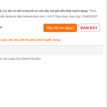
l, CV, bìa và bên trong hồ sơ xin việc khi gửi đến Nhà tuyển dụng:
"Theo
uyển dụng tại http://vuavieclam.com - vị trí Công nhân. Hạn nộp: 15/06/2026"
áo
Nộp hồ sơ ngay!
BẤM ĐÂY
ỳ yêu cầu thu phí từ phía nhà tuyển dụng
 Cát Long (Chi nhánh Hà Nội)