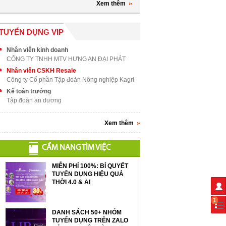
Xem thêm
TUYỂN DỤNG VIP
Nhân viên kinh doanh
CÔNG TY TNHH MTV HƯNG AN ĐẠI PHÁT
Nhân viên CSKH Resale
Công ty Cổ phần Tập đoàn Nông nghiệp Kagri
Kế toán trưởng
Tập đoàn an dương
Xem thêm
CẨM NANG TÌM VIỆC
MIỄN PHÍ 100%: BÍ QUYẾT
TUYỂN DỤNG HIỆU QUẢ
THỜI 4.0 & AI
1
DANH SÁCH 50+ NHÓM
TUYỂN DỤNG TRÊN ZALO