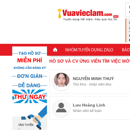
NHÓM TUYỂN DỤNG ZALO
BÁO
HỒ SƠ VÀ CV ỨNG VIÊN TÌM VIỆC MỚ
NGUYỄN MINH THUÝ
Thủ Kho - nhân viên kho
Lưu Hoàng Linh
Nhân viên kế toán