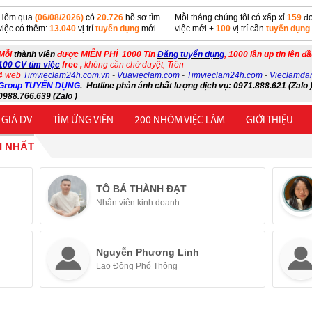
Hôm qua
(06/08/2026)
có
20.726
hồ sơ tìm
Mỗi tháng chúng tôi có xấp xỉ
159
đơ
việc có thêm:
13.040
vị trí
tuyển dụng
mới
việc mới +
100
vị trí cần
tuyển dụng
Mỗi
thành viên
được MIỄN PHÍ 1000 Tin
Đăng tuyển dụng
, 1000 lần up tin lên đ
100 CV tìm việc
free ,
không cần chờ duyệt, Trên
4 web
Timvieclam24h.com.vn
-
Vuavieclam.com
-
Timvieclam24h.com
-
Vieclamda
Group TUYỂN DỤNG
.
Hotline phản ánh chất lượng dịch vụ: 0971.888.621 (Zalo )
0988.766.639 (Zalo )
 GIÁ DV
TÌM ỨNG VIÊN
200 NHÓM VIỆC LÀM
GIỚI THIỆU
I NHẤT
TÔ BÁ THÀNH ĐẠT
Nhân viên kinh doanh
Nguyễn Phương Linh
Lao Động Phổ Thông