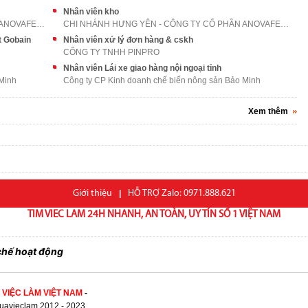
Nhân viên kho
CHI NHÁNH HƯNG YÊN - CÔNG TY CỔ PHẦN ANOVAFEED
CHI NHÁNH HƯNG YÊN - CÔNG TY CỔ PHẦN ANOVAFEED
t Gobain
Nhân viên xử lý đơn hàng & cskh
CÔNG TY TNHH PINPRO
Nhân viên Lái xe giao hàng nội ngoại tỉnh
 Minh
Công ty CP Kinh doanh chế biến nông sản Bảo Minh
Xem thêm
Giới thiệu
|
HỖ TRỢ Zalo: 0971.888.621
TIM VIEC LAM 24H NHANH, AN TOÀN, UY TÍN SỐ 1 VIỆT NAM
chế hoạt động
 VIỆC LÀM VIỆT NAM
-
avieclam 2012 - 2023