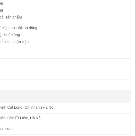
oá
ng
gói sản phẩm
 độ theo luật lao động
iệc hoà đồng
ẫn khi nhận việc
ỳnh Cát Long (Chi nhánh Hà Nội)
ễn, Bắc Từ Liêm, Hà Nội
ail.com