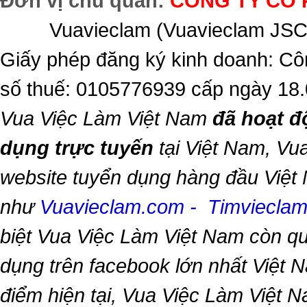
Đơn vị chủ quản:
CÔNG TY CỔ 
Vuavieclam (Vuavieclam JSC) 
Giấy phép đăng ký kinh doanh: Cô
số thuế: 0105776939 cấp ngày 18
Vua Việc Làm Việt Nam
đã hoạt đ
dụng trực tuyến
tại Việt Nam,
Vua
website tuyển dụng hàng đầu Việt
như
Vuavieclam.com
-
Timviecla
biệt
Vua Việc Làm Việt Nam
còn qu
dụng trên facebook lớn nhất Việt Na
điểm hiện tại,
Vua Việc Làm Việt 