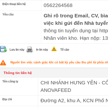
Điện thoại liên hệ
0562264568
Yêu cầu
Ghi rõ trong Email, CV, bì
việc khi gửi đến Nhà tuyể
thông tin tuyển dụng tại http
Nhân viên kho. Hạn nộp: 13
Lưu tin này
In tin này
Tố cáo
Người tìm việc cảnh giác khi có bất kỳ yêu cầu thu phí từ phía 
Thông tin liên hệ
Tên công ty
CHI NHÁNH HƯNG YÊN - C
ANOVAFEED
Địa chỉ
Đường A2, khu A, KCN Phố 