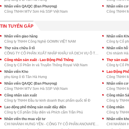
Nhân viên QA/QC (Đan Phượng)
Nhân viên cơ
Công TNHH MTV Sơn Hà SSP Việt Nam
Công TNHH M
TIN TUYỂN GẤP
Nhân viên giao hàng
Nhân viên Kh
Công ty TNHH Công Nghệ GOWIN VIỆT NAM
Công ty Cổ ph
Thợ sửa chữa ô tô
Nhân viên hỗ
CÔNG TY CỔ PHẦN XUẤT NHẬP KHẨU VÀ DỊCH VỤ Ô TÔ LON
Chi nhánh Hà
Công nhân sản xuất - Lao Động Phổ Thông
Thợ sản xuất 
Công ty Cổ Phần In và Truyền Thông Royal Việt Nam
Công ty Cổ Ph
Nhân viên Kho
Lao Động Phổ
phụ tùng ô tô Tân Hà Hưng
Công TNHH M
Nhân viên QA/QC (Đan Phượng)
Nhân viên cơ
Công TNHH MTV Sơn Hà SSP Việt Nam
Công TNHH M
Công nhân sản xuất
Công nhân Sả
Công ty TNHH Đầu tư kinh doanh thực phẩm quốc tế Đ
Công ty TNH
Lao động phổ thông sản xuất dây điện
Công nhân
Công ty Cổ phần Dây điện và Phích cắm Trần Phú
Công ty TNHH
Nhân viên thu mua vật tư
Nhân viên kh
CHI NHÁNH HƯNG YÊN - CÔNG TY CỔ PHẦN ANOVAFEED