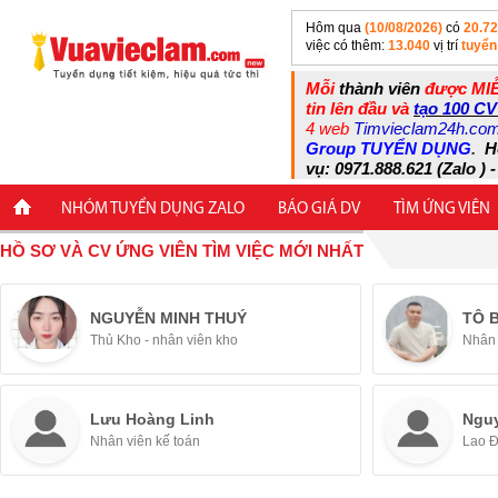
Hôm qua
(10/08/2026)
có
20.7
việc có thêm:
13.040
vị trí
tuyển
Mỗi
thành viên
được MIỄ
tin lên đầu và
tạo 100 CV
4 web
Timvieclam24h.co
Group TUYỂN DỤNG
.
H
vụ: 0971.888.621 (Zalo ) -
NHÓM TUYỂN DỤNG ZALO
BÁO GIÁ DV
TÌM ỨNG VIÊN
HỒ SƠ VÀ CV ỨNG VIÊN TÌM VIỆC MỚI NHẤT
NGUYỄN MINH THUÝ
TÔ 
Thủ Kho - nhân viên kho
Nhân 
Lưu Hoàng Linh
Ngu
Nhân viên kế toán
Lao 