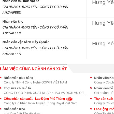
Nhân viên thu mua vật tư
Hưng Yê
CHI NHÁNH HƯNG YÊN - CÔNG TY CỔ PHẦN
ANOVAFEED
Nhân viên kho
Hưng Yê
CHI NHÁNH HƯNG YÊN - CÔNG TY CỔ PHẦN
ANOVAFEED
Nhân viên vận hành máy ép viên
Hưng Yê
CHI NHÁNH HƯNG YÊN - CÔNG TY CỔ PHẦN
ANOVAFEED
LÀM VIỆC CÙNG NGÀNH SẢN XUẤT
Nhân viên giao hàng
Nhân viên Kh
Công ty TNHH Công Nghệ GOWIN VIỆT NAM
Công ty Cổ ph
Thợ sửa chữa ô tô
Nhân viên hỗ
CÔNG TY CỔ PHẦN XUẤT NHẬP KHẨU VÀ DỊCH VỤ Ô TÔ LON
Chi nhánh Hà
Công nhân sản xuất - Lao Động Phổ Thông
Thợ sản xuất
Công ty Cổ Phần In và Truyền Thông Royal Việt Nam
Công ty Cổ Ph
Nhân viên Kho
Lao Động Ph
phụ tùng ô tô Tân Hà Hưng
Công TNHH M