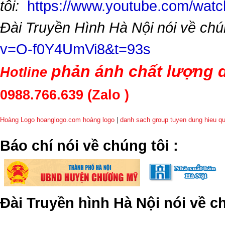
tôi:
https://www.youtube.com/wa
Đài Truyền Hình Hà Nội nói về chú
v=O-f0Y4UmVi8&t=93s
phản ánh chất lượng d
Hotline
0988.766.639
(Zalo )
Hoàng Logo hoanglogo.com
hoàng logo
|
danh sach group tuyen dung hieu q
​Báo chí nói về chúng tôi
:
Đài Truyền hình Hà Nội nói về 