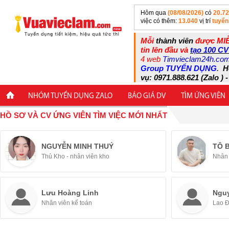
Hôm qua
(08/08/2026)
có
20.7
việc có thêm:
13.040
vị trí
tuyển
Mỗi
thành viên
được MIỄ
tin lên đầu và
tạo 100 CV
4 web
Timvieclam24h.co
Group TUYỂN DỤNG
.
H
vụ: 0971.888.621 (Zalo ) -
NHÓM TUYỂN DỤNG ZALO
BÁO GIÁ DV
TÌM ỨNG VIÊN
HỒ SƠ VÀ CV ỨNG VIÊN TÌM VIỆC MỚI NHẤT
NGUYỄN MINH THUÝ
TÔ 
Thủ Kho - nhân viên kho
Nhân 
Lưu Hoàng Linh
Ngu
Nhân viên kế toán
Lao 