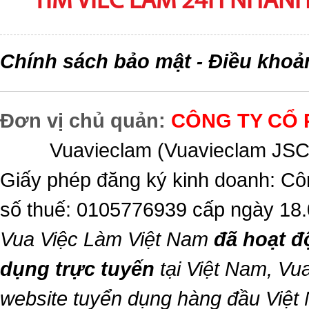
TIM VIEC LAM 24H NHANH,
Chính sách bảo mật
Điều khoả
-
Đơn vị chủ quản:
CÔNG TY CỔ 
Vuavieclam (Vuavieclam JSC) 
Giấy phép đăng ký kinh doanh: Cô
số thuế: 0105776939 cấp ngày 18
Vua Việc Làm Việt Nam
đã hoạt đ
dụng trực tuyến
tại Việt Nam,
Vua
website tuyển dụng hàng đầu Việt