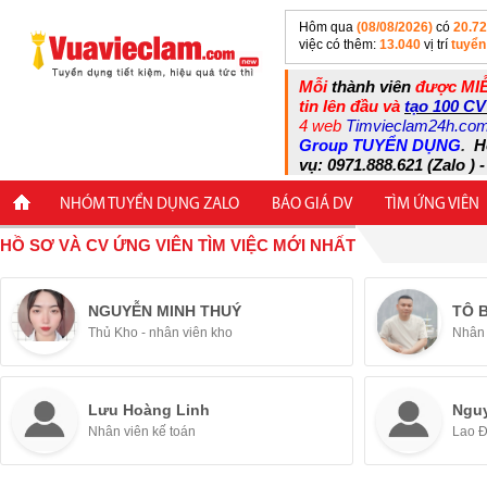
Hôm qua
(08/08/2026)
có
20.7
việc có thêm:
13.040
vị trí
tuyển
Mỗi
thành viên
được MIỄ
tin lên đầu và
tạo 100 CV
4 web
Timvieclam24h.co
Group TUYỂN DỤNG
.
H
vụ: 0971.888.621 (Zalo ) -
NHÓM TUYỂN DỤNG ZALO
BÁO GIÁ DV
TÌM ỨNG VIÊN
HỒ SƠ VÀ CV ỨNG VIÊN TÌM VIỆC MỚI NHẤT
NGUYỄN MINH THUÝ
TÔ 
Thủ Kho - nhân viên kho
Nhân 
Lưu Hoàng Linh
Ngu
Nhân viên kế toán
Lao 