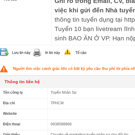
Ghi rõ trong Email, CV, bì
việc khi gửi đến Nhà tuyể
thông tin tuyển dụng tại http
Tuyển 10 bạn livetream lĩnh
sinh BAO ĂN Ở VP. Hạn nộp
Lưu tin này
In tin này
Tố cáo
Người tìm việc cảnh giác khi có bất kỳ yêu cầu thu phí từ phía 
Thông tin liên hệ
Tên công ty
Tuyển Nhân Sự
Địa chỉ
TPHCM
Website
Điện thoại
0938588866
Giới thiệu
Chuyên về marketing tuyển nhân sự cho đối tác