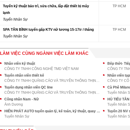
Tuyển kỹ thuật bảo trì, sửa chữa, lắp đặt thiết bị máy
TP HCM
lạnh
Tuyển Nhân Sự
SPA TÂN BÌNH tuyển gấp KTV nữ lương 15-17tr / tháng
TP HCM
Tuyển Nhân Sự
LÀM VIỆC CÙNG NGÀNH VIỆC LÀM KHÁC
Nhân viên kỹ thuật
Bếp thớt- Ti
CÔNG TY TNHH CÔNG NGHỆ TMD VIỆT NAM
CÔNG TY TN
Tuyển nhân viên thiết kế
Nhân viên tạp
CÔNG TY TNHH QUẢNG CÁO VÀ TRUYỀN THÔNG THỊNH AN PH
Tuyển dụng nhân viên QC line
CÔNG TY TNHH QUẢNG CÁO VÀ TRUYỀN THÔNG THỊNH AN PH
Tuyển Nhân 
Công nhân Nam - Nữ
Ánh Dương
Tuyển Nhân 
HIỂN PHÁT AUTO tuyển quản lý, kế toán, kỹ thuật, quay phim và Sale
Tuyển Nhân Sự
Tuyển Nhân 