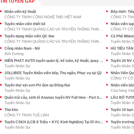
TIN TUYỂN GẤP
Nhân viên kỹ thuật
Bếp thớt- Ti
CÔNG TY TNHH CÔNG NGHỆ TMD VIỆT NAM
CÔNG TY TN
Tuyển nhân viên thiết kế
Nhân viên tạp
CÔNG TY TNHH QUẢNG CÁO VÀ TRUYỀN THÔNG THỊNH AN PH
Tuyển dụng nhân viên QC line
CÔNG TY TNHH QUẢNG CÁO VÀ TRUYỀN THÔNG THỊNH AN PH
Tuyển Nhân 
Công nhân Nam - Nữ
Ánh Dương
Tuyển Nhân 
HIỂN PHÁT AUTO tuyển quản lý, kế toán, kỹ thuật, quay phim và Sale
Tuyển Nhân Sự
Tuyển Nhân 
JOLLIBEE Tuyển Nhân viên bếp, Thu ngân, Phục vụ tại Q2
Nhân Viên Qu
Tuyển Nhân Sự
Tuyển thợ xịn sơn PU làm tại Đồng Nai
Nhân viên bá
Tuyển Nhân Sự
Cửa hàng Vit
Quán trái cây, sinh tố Ananas tuyển NV Full time - Part time
Tuyển Nhân Sự
Tuyển Nhân 
Thủ kho
CÔNG TY TNHH TUỆ LINH
Tuyển Nhân 
Tuyển CSKH (LCB 8 Triệu + KYC Kinh Nghiệm) Tại Dĩ An, Bình Dương
Tuyển Nhân Sự
Tuyển Nhân 