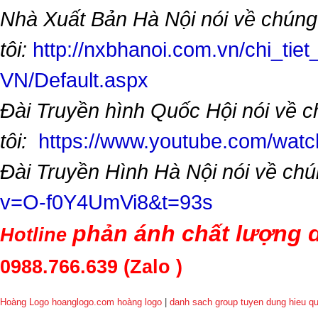
Nhà Xuất Bản Hà Nội nói về chúng
tôi:
http://nxbhanoi.com.vn/chi_tiet
VN/Default.aspx
Đài Truyền hình Quốc Hội nói về 
tôi:
https://www.youtube.com/wa
Đài Truyền Hình Hà Nội nói về chú
v=O-f0Y4UmVi8&t=93s
phản ánh chất lượng d
Hotline
0988.766.639
(Zalo )
Hoàng Logo hoanglogo.com
hoàng logo
|
danh sach group tuyen dung hieu q