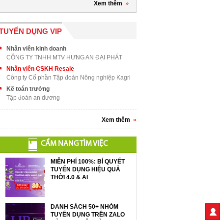
Xem thêm
TUYỂN DỤNG VIP
Nhân viên kinh doanh
CÔNG TY TNHH MTV HƯNG AN ĐẠI PHÁT
Nhân viên CSKH Resale
Công ty Cổ phần Tập đoàn Nông nghiệp Kagri
Kế toán trưởng
Tập đoàn an dương
Xem thêm
CẨM NANG TÌM VIỆC
MIỄN PHÍ 100%: BÍ QUYẾT
TUYỂN DỤNG HIỆU QUẢ
THỜI 4.0 & AI
DANH SÁCH 50+ NHÓM
TUYỂN DỤNG TRÊN ZALO