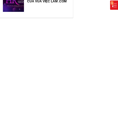
CỦA VUA VIỆC LÀM .COM
1