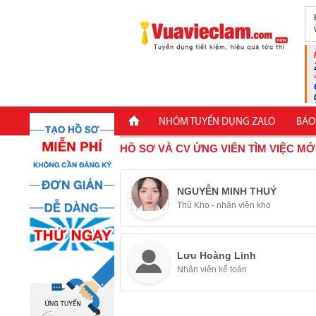
NHÓM TUYỂN DỤNG ZALO
BÁO
HỒ SƠ VÀ CV ỨNG VIÊN TÌM VIỆC MỚ
NGUYỄN MINH THUÝ
Thủ Kho - nhân viên kho
Lưu Hoàng Linh
Nhân viên kế toán