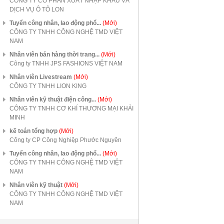
CÔNG TY CỔ PHẦN XUẤT NHẬP KHẨU VÀ
DỊCH VỤ Ô TÔ LON
Tuyển công nhân, lao động phổ...
(Mới)
CÔNG TY TNHH CÔNG NGHỆ TMD VIỆT
NAM
Nhân viên bán hàng thời trang...
(Mới)
Công ty TNHH JPS FASHIONS VIỆT NAM
Nhân viên Livestream
(Mới)
CÔNG TY TNHH LION KING
Nhân viên kỹ thuật điện công...
(Mới)
CÔNG TY TNHH CƠ KHÍ THƯƠNG MẠI KHẢI
MINH
kế toán tổng hợp
(Mới)
Công ty CP Công Nghiệp Phước Nguyên
Tuyển công nhân, lao động phổ...
(Mới)
CÔNG TY TNHH CÔNG NGHỆ TMD VIỆT
NAM
Nhân viên kỹ thuật
(Mới)
CÔNG TY TNHH CÔNG NGHỆ TMD VIỆT
NAM