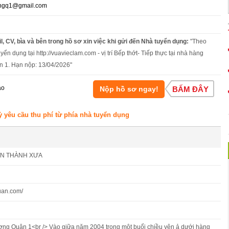
ngq1@gmail.com
l, CV, bìa và bên trong hồ sơ xin việc khi gửi đến Nhà tuyển dụng:
"Theo
yển dụng tại http://vuavieclam.com - vị trí Bếp thớt- Tiếp thực tại nhà hàng
 1. Hạn nộp: 13/04/2026"
áo
Nộp hồ sơ ngay!
BẤM ĐÂY
ỳ yêu cầu thu phí từ phía nhà tuyển dụng
ẾN THÀNH XƯA
uan.com/
g Quận 1<br /> Vào giữa năm 2004 trong một buổi chiều yên ả dưới hàng