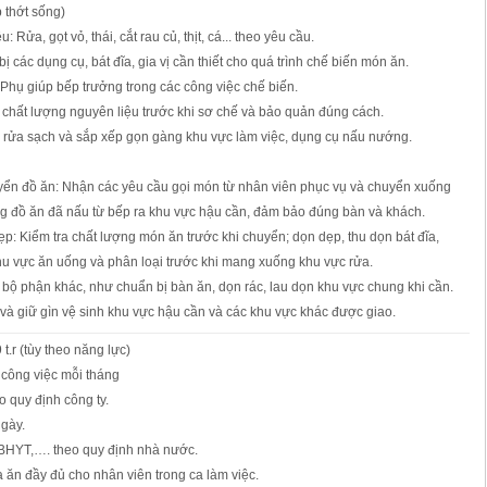
 thớt sống)
 Rửa, gọt vỏ, thái, cắt rau củ, thịt, cá... theo yêu cầu.
 các dụng cụ, bát đĩa, gia vị cần thiết cho quá trình chế biến món ăn.
 Phụ giúp bếp trưởng trong các công việc chế biến.
a chất lượng nguyên liệu trước khi sơ chế và bảo quản đúng cách.
, rửa sạch và sắp xếp gọn gàng khu vực làm việc, dụng cụ nấu nướng.
yển đồ ăn: Nhận các yêu cầu gọi món từ nhân viên phục vụ và chuyển xuống
g đồ ăn đã nấu từ bếp ra khu vực hậu cần, đảm bảo đúng bàn và khách.
ẹp: Kiểm tra chất lượng món ăn trước khi chuyển; dọn dẹp, thu dọn bát đĩa,
hu vực ăn uống và phân loại trước khi mang xuống khu vực rửa.
c bộ phận khác, như chuẩn bị bàn ăn, dọn rác, lau dọn khu vực chung khi cần.
và giữ gìn vệ sinh khu vực hậu cần và các khu vực khác được giao.
t.r (tùy theo năng lực)
công việc mỗi tháng
o quy định công ty.
ngày.
BHYT,…. theo quy định nhà nước.
ăn đầy đủ cho nhân viên trong ca làm việc.