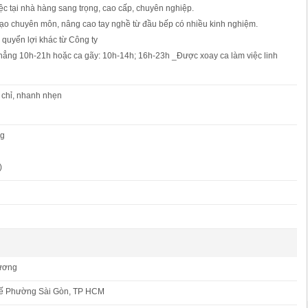
ệc tại nhà hàng sang trọng, cao cấp, chuyên nghiệp.
tạo chuyên môn, nâng cao tay nghề từ đầu bếp có nhiều kinh nghiệm.
 quyển lợi khác từ Công ty
thẳng 10h-21h hoặc ca gãy: 10h-14h; 16h-23h _Được xoay ca làm việc linh
chỉ, nhanh nhẹn
ng
)
ương
ế Phường Sài Gòn, TP HCM