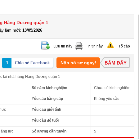
hàng Hàng Dương quận 1
y làm mới:
13/05/2026
Lưu tin này
In tin này
Tố cáo
Nộp hồ sơ ngay!
BẤM ĐÂY
hực tại nhà hàng Hàng Dương quận 1
Số năm kinh nghiệm
Chưa có kinh nghiệm
Yêu cầu bằng cấp
Không yêu cầu
thức
Yêu cầu giới tính
Yêu cầu độ tuổi
năng lực
Số lượng cần tuyển
5