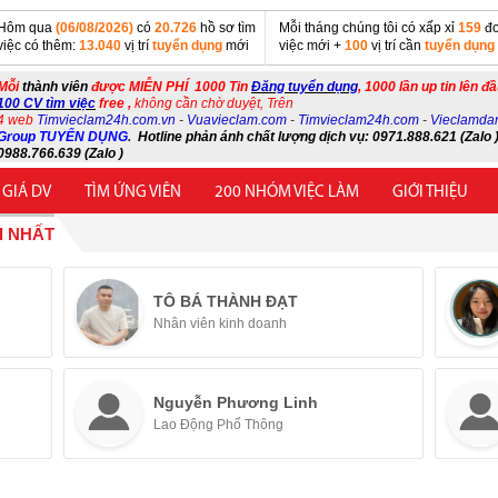
Hôm qua
(06/08/2026)
có
20.726
hồ sơ tìm
Mỗi tháng chúng tôi có xấp xỉ
159
đơ
việc có thêm:
13.040
vị trí
tuyển dụng
mới
việc mới +
100
vị trí cần
tuyển dụng
Mỗi
thành viên
được MIỄN PHÍ 1000 Tin
Đăng tuyển dụng
, 1000 lần up tin lên đ
100 CV tìm việc
free ,
không cần chờ duyệt, Trên
4 web
Timvieclam24h.com.vn
-
Vuavieclam.com
-
Timvieclam24h.com
-
Vieclamda
Group TUYỂN DỤNG
.
Hotline phản ánh chất lượng dịch vụ: 0971.888.621 (Zalo )
0988.766.639 (Zalo )
 GIÁ DV
TÌM ỨNG VIÊN
200 NHÓM VIỆC LÀM
GIỚI THIỆU
I NHẤT
TÔ BÁ THÀNH ĐẠT
Nhân viên kinh doanh
Nguyễn Phương Linh
Lao Động Phổ Thông