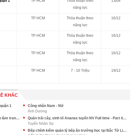
quận 1
TP HCM
Thỏa thuận theo
13/04
năng lực
TP HCM
Thỏa thuận theo
16/12
năng lực
TP HCM
Thỏa thuận theo
16/12
năng lực
TP HCM
Thỏa thuận theo
16/12
năng lực
TP HCM
7 - 10 Triệu
19/12
HỀ KHÁC
 quận 1
Công nhân Nam - Nữ
Ánh Dương
Tuyển 20 NV sản xuất thực hiện các công đoạn làm tranh tại Hà Nội
Quán trái cây, sinh tố Ananas tuyển NV Full time - Part time
Tuyển Nhân Sự
Bếp chính kiêm quản lý bếp ăn trường học tại Bắc Từ Liêm