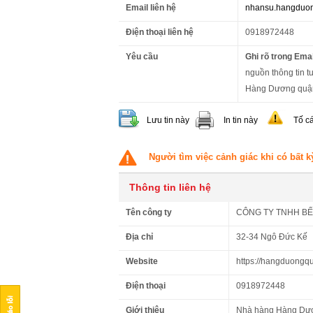
Email liên hệ
nhansu.hangduo
Điện thoại liên hệ
0918972448
Yêu cầu
Ghi rõ trong Emai
nguồn thông tin tu
Hàng Dương quận
Lưu tin này
In tin này
Tố c
Người tìm việc cảnh giác khi có bất k
Thông tin liên hệ
Tên công ty
CÔNG TY TNHH B
Địa chỉ
32-34 Ngô Đức Kế
Website
https://hangduongq
Điện thoại
0918972448
Giới thiệu
Nhà hàng Hàng Dươn