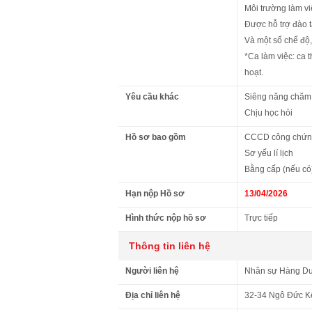
Môi trường làm vi
Được hỗ trợ đào 
Và một số chế độ,
*Ca làm việc: ca 
hoạt.
Yêu cầu khác
Siêng năng chăm 
Chịu học hỏi
Hồ sơ bao gồm
CCCD công chứ
Sơ yếu lí lịch
Bằng cấp (nếu có
Hạn nộp Hồ sơ
13/04/2026
Hình thức nộp hồ sơ
Trực tiếp
Thông tin liên hệ
Người liên hệ
Nhân sự Hàng D
Địa chỉ liên hệ
32-34 Ngô Đức K