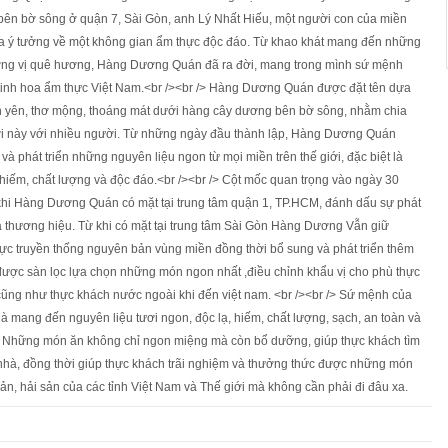
bên bờ sông ở quận 7, Sài Gòn, anh Lý Nhất Hiếu, một người con của miền
 ra ý tưởng về một không gian ẩm thực độc đáo. Từ khao khát mang đến những
g vị quê hương, Hàng Dương Quán đã ra đời, mang trong mình sứ mệnh
 tinh hoa ẩm thực Việt Nam.<br /><br /> Hàng Dương Quán được đặt tên dựa
nh yên, thơ mộng, thoáng mát dưới hàng cây dương bên bờ sông, nhằm chia
vời này với nhiều người. Từ những ngày đầu thành lập, Hàng Dương Quán
m và phát triển những nguyên liệu ngon từ mọi miền trên thế giới, đặc biệt là
iếm, chất lượng và độc đáo.<br /><br /> Cột mốc quan trọng vào ngày 30
khi Hàng Dương Quán có mặt tại trung tâm quận 1, TP.HCM, đánh dấu sự phát
a thương hiệu. Từ khi có mặt tại trung tâm Sài Gòn Hàng Dương Vẫn giữ
hực truyền thống nguyên bản vùng miền đồng thời bổ sung và phát triển thêm
ược sàn lọc lựa chọn những món ngon nhất ,điều chỉnh khẩu vị cho phù thực
 cũng như thực khách nước ngoài khi đến việt nam. <br /><br /> Sứ mệnh của
mang đến nguyên liệu tươi ngon, độc lạ, hiếm, chất lượng, sạch, an toàn và
e. Những món ăn không chỉ ngon miệng mà còn bổ dưỡng, giúp thực khách tìm
 nhà, đồng thời giúp thực khách trãi nghiệm và thưởng thức được những món
sản, hải sản của các tỉnh Việt Nam và Thế giới mà không cần phải đi đâu xa.