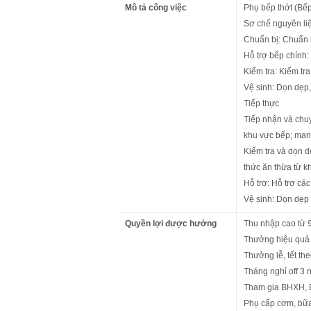
Mô tả công việc
Phụ bếp thớt (Bếp
Sơ chế nguyên liệu:
Chuẩn bị: Chuẩn bị
Hỗ trợ bếp chính:
Kiểm tra: Kiểm tr
Vệ sinh: Dọn dẹp
Tiếp thực
Tiếp nhận và chu
khu vực bếp; man
Kiểm tra và dọn d
thức ăn thừa từ k
Hỗ trợ: Hỗ trợ cá
Vệ sinh: Dọn dẹp 
Quyền lợi được hưởng
Thu nhập cao từ 9 
Thưởng hiệu quả 
Thưởng lễ, tết the
Tháng nghỉ off 3 
Tham gia BHXH, 
Phụ cấp cơm, bữa 