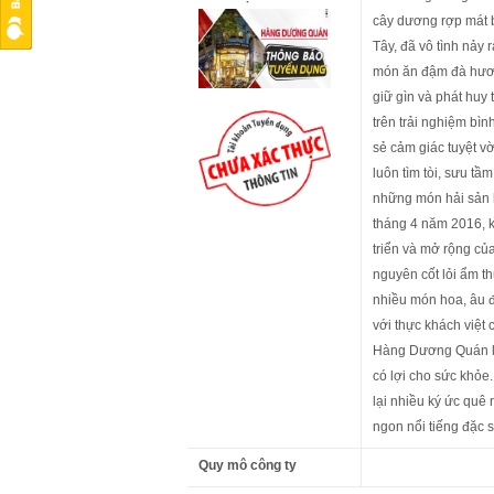
cây dương rợp mát 
Tây, đã vô tình nảy
món ăn đậm đà hươn
giữ gìn và phát huy
trên trải nghiệm bì
sẻ cảm giác tuyệt 
luôn tìm tòi, sưu tầ
những món hải sản h
tháng 4 năm 2016, 
triển và mở rộng củ
nguyên cốt lỏi ẩm t
nhiều món hoa, âu đ
với thực khách việt
Hàng Dương Quán là 
có lợi cho sức khỏ
lại nhiều ký ức quê
ngon nổi tiếng đặc 
Quy mô công ty