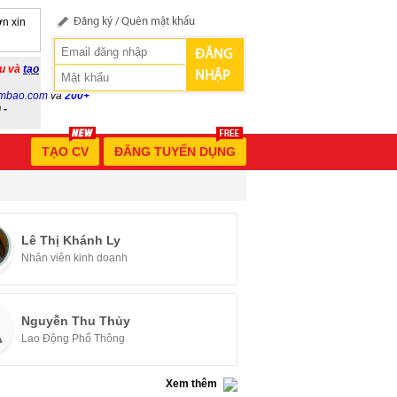
n xin
Đăng ký
/
Quên mật khẩu
ĐĂNG
ầu và
tạo
NHẬP
mbao.com
và
200+
 -
TẠO CV
ĐĂNG TUYỂN DỤNG
Lê Thị Khánh Ly
Nhân viên kinh doanh
Nguyễn Thu Thủy
Lao Động Phổ Thông
Xem thêm