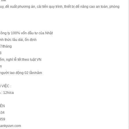
 bãi
uy, đề xuất phương án, cải tiến quy trình, thiết bị để nâng cao an toàn, phòng
 Công ty 100% vốn đầu tư của Nhật
nh thức lâu dài, ổn định
 7/tháng
3
m, nghỉ lễ tết theo luật VN
ăm
người lao động 02 lần/năm
 VIỆC :
 : 12h/ca
IÊN
534
 859
@sankyuvn.com