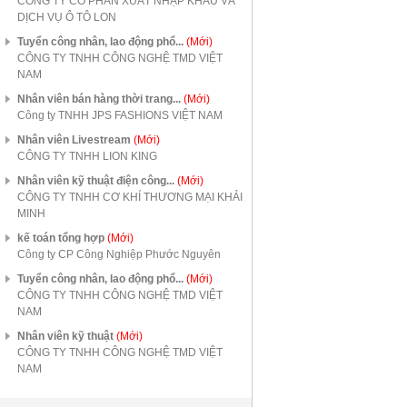
CÔNG TY CỔ PHẦN XUẤT NHẬP KHẨU VÀ
DỊCH VỤ Ô TÔ LON
Tuyển công nhân, lao động phổ...
(Mới)
CÔNG TY TNHH CÔNG NGHỆ TMD VIỆT
NAM
Nhân viên bán hàng thời trang...
(Mới)
Công ty TNHH JPS FASHIONS VIỆT NAM
Nhân viên Livestream
(Mới)
CÔNG TY TNHH LION KING
Nhân viên kỹ thuật điện công...
(Mới)
CÔNG TY TNHH CƠ KHÍ THƯƠNG MẠI KHẢI
MINH
kế toán tổng hợp
(Mới)
Công ty CP Công Nghiệp Phước Nguyên
Tuyển công nhân, lao động phổ...
(Mới)
CÔNG TY TNHH CÔNG NGHỆ TMD VIỆT
NAM
Nhân viên kỹ thuật
(Mới)
CÔNG TY TNHH CÔNG NGHỆ TMD VIỆT
NAM