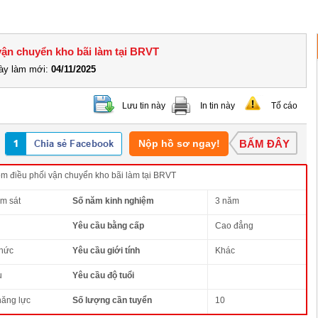
vận chuyển kho bãi làm tại BRVT
y làm mới:
04/11/2025
Lưu tin này
In tin này
Tố cáo
Nộp hồ sơ ngay!
BẤM ĐÂY
m điều phối vận chuyển kho bãi làm tại BRVT
m sát
Số năm kinh nghiệm
3 năm
Yêu cầu bằng cấp
Cao đẳng
thức
Yêu cầu giới tính
Khác
u
Yêu cầu độ tuổi
năng lực
Số lượng cần tuyển
10