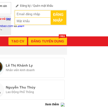
n xin
Đăng ký
/
Quên mật khẩu
ĐĂNG
ầu và
tạo
NHẬP
mbao.com
và
200+
 -
TẠO CV
ĐĂNG TUYỂN DỤNG
Lê Thị Khánh Ly
Nhân viên kinh doanh
Nguyễn Thu Thủy
Lao Động Phổ Thông
Xem thêm