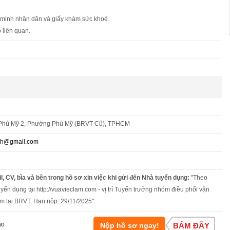
 minh nhân dân và giấy khám sức khoẻ.
 liên quan.
Phú Mỹ 2, Phường Phú Mỹ (BRVT Cũ), TPHCM
nh@gmail.com
l, CV, bìa và bên trong hồ sơ xin việc khi gửi đến Nhà tuyển dụng:
"Theo
uyển dụng tại http://vuavieclam.com - vị trí Tuyển trưởng nhóm điều phối vận
àm tại BRVT. Hạn nộp: 29/11/2025"
áo
Nộp hồ sơ ngay!
BẤM ĐÂY