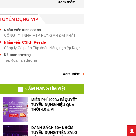
Xem thêm
TUYỂN DỤNG VIP
Nhân viên kinh doanh
CÔNG TY TNHH MTV HƯNG AN ĐẠI PHÁT
Nhân viên CSKH Resale
Công ty Cổ phần Tập đoàn Nông nghiệp Kagri
Kế toán trưởng
Tập đoàn an dương
Xem thêm
CẨM NANG TÌM VIỆC
MIỄN PHÍ 100%: BÍ QUYẾT
TUYỂN DỤNG HIỆU QUẢ
THỜI 4.0 & AI
DANH SÁCH 50+ NHÓM
TUYỂN DỤNG TRÊN ZALO