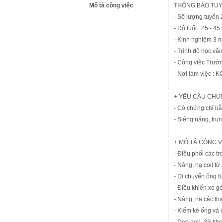
Mô tả công việc
THÔNG BÁO TU
- Số lượng tuyển
- Độ tuổi : 25 - 45 
- Kinh nghiệm 3 
- Trình độ học vấ
- Công việc Trưở
- Nơi làm việc : 
+ YÊU CẦU CHU
- Có chứng chỉ bằ
- Siêng năng, tru
+ MÔ TẢ CÔNG V
- Điều phối các tr
- Nâng, hạ coil t
- Di chuyển ống từ
- Điều khiển xe 
- Nâng, hạ các thi
- Kiểm kê ống và c