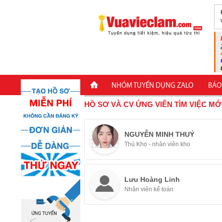
NHÓM TUYỂN DỤNG ZALO
BÁO
HỒ SƠ VÀ CV ỨNG VIÊN TÌM VIỆC MỚ
NGUYỄN MINH THUÝ
Thủ Kho - nhân viên kho
Lưu Hoàng Linh
Nhân viên kế toán