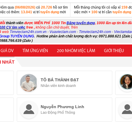
Hôm qua
(06/08/2026)
có
20.726
hồ sơ tìm
Mỗi tháng chúng tôi có xấp xỉ
159
đơ
việc có thêm:
13.041
vị trí
tuyển dụng
mới
việc mới +
100
vị trí cần
tuyển dụng
Mỗi
thành viên
được MIỄN PHÍ 1000 Tin
Đăng tuyển dụng
, 1000 lần up tin lên đ
100 CV tìm việc
free ,
không cần chờ duyệt, Trên
4 web
Timvieclam24h.com.vn
-
Vuavieclam.com
-
Timvieclam24h.com
-
Vieclamda
Group TUYỂN DỤNG
.
Hotline phản ánh chất lượng dịch vụ: 0971.888.621 (Zalo )
0988.766.639 (Zalo )
 GIÁ DV
TÌM ỨNG VIÊN
200 NHÓM VIỆC LÀM
GIỚI THIỆU
I NHẤT
TÔ BÁ THÀNH ĐẠT
Nhân viên kinh doanh
Nguyễn Phương Linh
Lao Động Phổ Thông