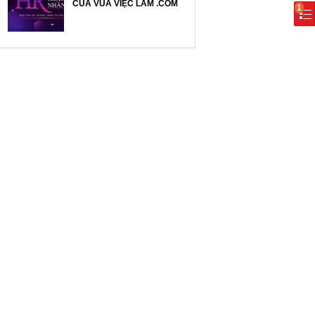
CỦA VUA VIỆC LÀM .COM
1