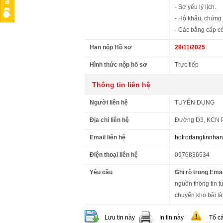
- Sơ yếu lý lịch.
- Hộ khẩu, chứng
- Các bằng cấp có
Hạn nộp Hồ sơ
29/11/2025
Hình thức nộp hồ sơ
Trực tiếp
Thông tin liên hệ
Người liên hệ
TUYỂN DỤNG
Địa chỉ liên hệ
Đường D3, KCN 
Email liên hệ
hotrodangtinnha
Điện thoại liên hệ
0976836534
Yêu cầu
Ghi rõ trong Emai
nguồn thông tin t
chuyển kho bãi l
Lưu tin này
In tin này
Tố c