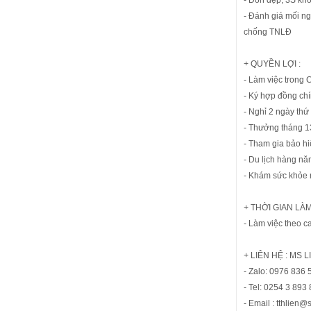
- Don dẹp, 3S kho
- Đánh giá mối ng
chống TNLĐ
+ QUYỀN LỢI :
- Làm việc trong
- Ký hợp đồng chí
- Nghỉ 2 ngày thứ
- Thưởng tháng 1
- Tham gia bảo hiể
- Du lịch hàng n
- Khám sức khỏe 
+ THỜI GIAN LÀM
- Làm việc theo ca
+ LIÊN HỆ : MS L
- Zalo: 0976 836 
- Tel: 0254 3 893
- Email : tthlien