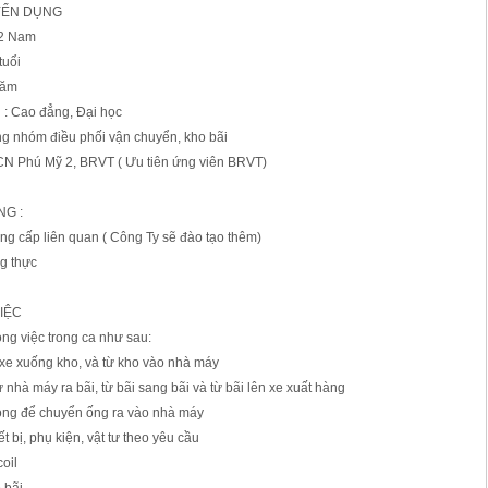
YỂN DỤNG
 2 Nam
tuổi
năm
n : Cao đẳng, Đại học
ng nhóm điều phối vận chuyển, kho bãi
KCN Phú Mỹ 2, BRVT ( Ưu tiên ứng viên BRVT)
NG :
ng cấp liên quan ( Công Ty sẽ đào tạo thêm)
ng thực
IỆC
ong việc trong ca như sau:
ừ xe xuống kho, và từ kho vào nhà máy
 nhà máy ra bãi, từ bãi sang bãi và từ bãi lên xe xuất hàng
gòng để chuyển ống ra vào nhà máy
ết bị, phụ kiện, vật tư theo yêu cầu
oil