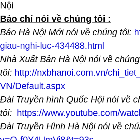
Nội
​Báo chí nói về chúng tôi :
Báo Hà Nội Mới nói về chúng tôi:
h
giau-nghi-luc-434488.html
Nhà Xuất Bản Hà Nội nói về chúng
tôi:
http://nxbhanoi.com.vn/chi_tiet
VN/Default.aspx
Đài Truyền hình Quốc Hội nói về 
tôi:
https://www.youtube.com/wa
Đài Truyền Hình Hà Nội nói về chú
v=O-f0Y4UmVi8&t=93s