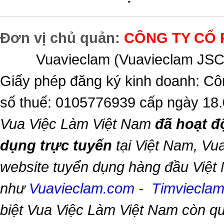
Đơn vị chủ quản:
CÔNG TY CỔ 
Vuavieclam (Vuavieclam JSC) 
Giấy phép đăng ký kinh doanh: Cô
số thuế: 0105776939 cấp ngày 18
Vua Việc Làm Việt Nam
đã hoạt đ
dụng trực tuyến
tại Việt Nam,
Vua
website tuyển dụng hàng đầu Việt
như
Vuavieclam.com
-
Timviecla
biệt
Vua Việc Làm Việt Nam
còn qu