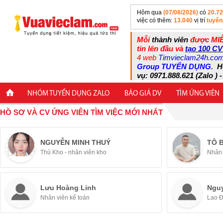
Hôm qua
(07/08/2026)
có
20.7
việc có thêm:
13.040
vị trí
tuyển
Mỗi
thành viên
được MIỄ
tin lên đầu và
tạo 100 CV
4 web
Timvieclam24h.co
Group TUYỂN DỤNG
.
H
vụ: 0971.888.621 (Zalo ) -
NHÓM TUYỂN DỤNG ZALO
BÁO GIÁ DV
TÌM ỨNG VIÊN
HỒ SƠ VÀ CV ỨNG VIÊN TÌM VIỆC MỚI NHẤT
NGUYỄN MINH THUÝ
TÔ 
Thủ Kho - nhân viên kho
Nhân 
Lưu Hoàng Linh
Ngu
Nhân viên kế toán
Lao 