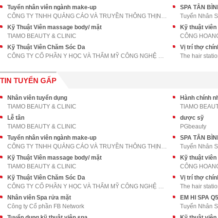
Tuyển nhân viên ngành make-up
SPA TÂN BÌNH
CÔNG TY TNHH QUẢNG CÁO VÀ TRUYỀN THÔNG THỊNH AN PH
Tuyển Nhân 
Kỹ Thuật Viên massage body/ mặt
Kỹ thuật viên
TIAMO BEAUTY & CLINIC
CÔNG HOAN
Kỹ Thuật Viên Chăm Sóc Da
Vị trí thợ chí
CÔNG TY CỔ PHẦN Y HỌC VÀ THẨM MỸ CÔNG NGHỆ CAO VỆ
The hair stati
TIN TUYỂN GẤP
Nhân viên tuyển dụng
Hành chính n
TIAMO BEAUTY & CLINIC
TIAMO BEAUT
Lễ tân
dược sỹ
TIAMO BEAUTY & CLINIC
PGbeauty
Tuyển nhân viên ngành make-up
SPA TÂN BÌNH
CÔNG TY TNHH QUẢNG CÁO VÀ TRUYỀN THÔNG THỊNH AN PH
Tuyển Nhân 
Kỹ Thuật Viên massage body/ mặt
Kỹ thuật viên
TIAMO BEAUTY & CLINIC
CÔNG HOAN
Kỹ Thuật Viên Chăm Sóc Da
Vị trí thợ chí
CÔNG TY CỔ PHẦN Y HỌC VÀ THẨM MỸ CÔNG NGHỆ CAO VỆ
The hair stati
Nhân viên Spa rửa mặt
Công ty Cổ phần FB Network
Tuyển Nhân 
Tuyển dụng kỹ thuật viên spa
Kỹ thuật viên