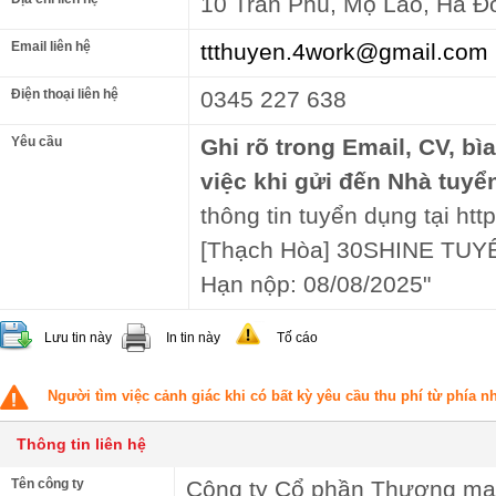
10 Trần Phú, Mộ Lao, Hà Đ
Email liên hệ
ttthuyen.4work@gmail.com
Điện thoại liên hệ
0345 227 638
Yêu cầu
Ghi rõ trong Email, CV, bì
việc khi gửi đến Nhà tuyể
thông tin tuyển dụng tại http
[Thạch Hòa] 30SHINE TU
Hạn nộp: 08/08/2025"
Lưu tin này
In tin này
Tố cáo
Người tìm việc cảnh giác khi có bất kỳ yêu cầu thu phí từ phía 
Thông tin liên hệ
Tên công ty
Công ty Cổ phần Thương mại