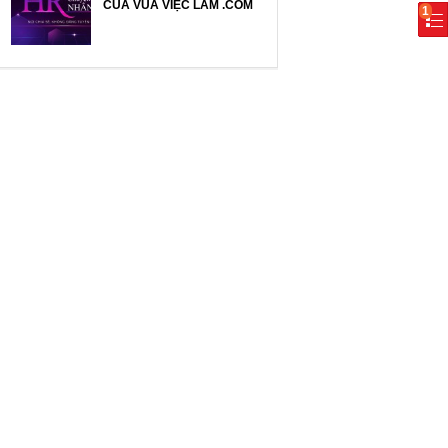
CỦA VUA VIỆC LÀM .COM
1