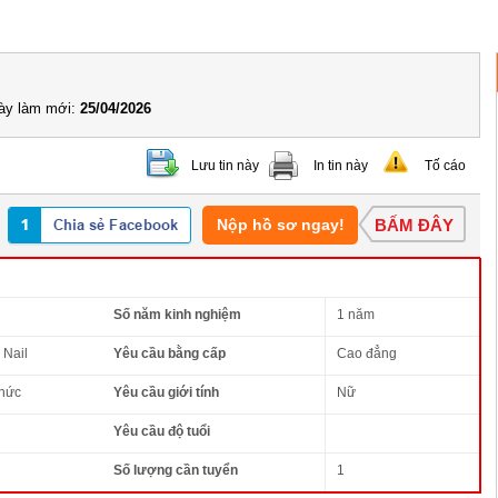
y làm mới:
25/04/2026
Lưu tin này
In tin này
Tố cáo
Nộp hồ sơ ngay!
BẤM ĐÂY
Số năm kinh nghiệm
1 năm
 Nail
Yêu cầu bằng cấp
Cao đẳng
thức
Yêu cầu giới tính
Nữ
Yêu cầu độ tuổi
Số lượng cần tuyển
1