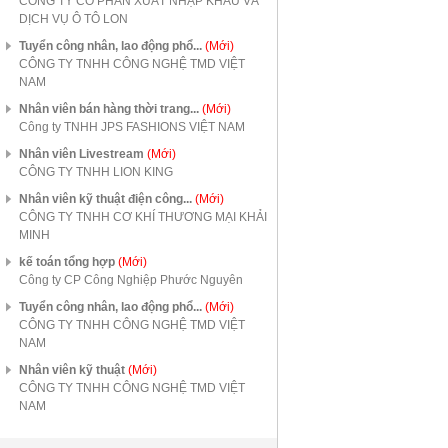
CÔNG TY CỔ PHẦN XUẤT NHẬP KHẨU VÀ
DỊCH VỤ Ô TÔ LON
Tuyển công nhân, lao động phổ...
(Mới)
CÔNG TY TNHH CÔNG NGHỆ TMD VIỆT
NAM
Nhân viên bán hàng thời trang...
(Mới)
Công ty TNHH JPS FASHIONS VIỆT NAM
Nhân viên Livestream
(Mới)
CÔNG TY TNHH LION KING
Nhân viên kỹ thuật điện công...
(Mới)
CÔNG TY TNHH CƠ KHÍ THƯƠNG MẠI KHẢI
MINH
kế toán tổng hợp
(Mới)
Công ty CP Công Nghiệp Phước Nguyên
Tuyển công nhân, lao động phổ...
(Mới)
CÔNG TY TNHH CÔNG NGHỆ TMD VIỆT
NAM
Nhân viên kỹ thuật
(Mới)
CÔNG TY TNHH CÔNG NGHỆ TMD VIỆT
NAM