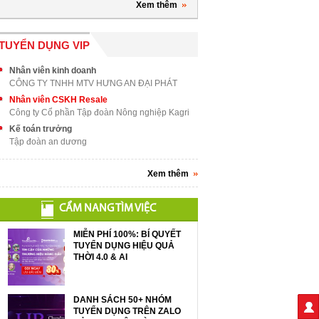
Xem thêm
TUYỂN DỤNG VIP
Nhân viên kinh doanh
CÔNG TY TNHH MTV HƯNG AN ĐẠI PHÁT
Nhân viên CSKH Resale
Công ty Cổ phần Tập đoàn Nông nghiệp Kagri
Kế toán trưởng
Tập đoàn an dương
Xem thêm
CẨM NANG TÌM VIỆC
MIỄN PHÍ 100%: BÍ QUYẾT
TUYỂN DỤNG HIỆU QUẢ
THỜI 4.0 & AI
DANH SÁCH 50+ NHÓM
TUYỂN DỤNG TRÊN ZALO