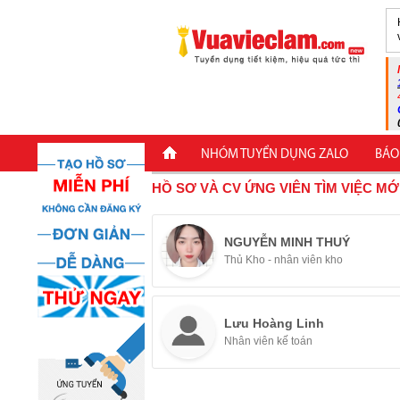
NHÓM TUYỂN DỤNG ZALO
BÁO
HỒ SƠ VÀ CV ỨNG VIÊN TÌM VIỆC MỚ
NGUYỄN MINH THUÝ
Thủ Kho - nhân viên kho
Lưu Hoàng Linh
Nhân viên kế toán