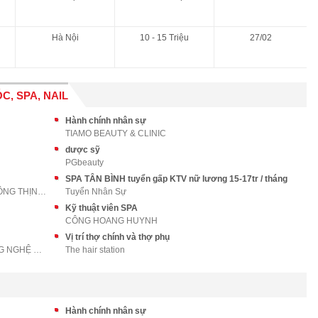
Hà Nội
10 - 15 Triệu
27/02
C, SPA, NAIL
Hành chính nhân sự
TIAMO BEAUTY & CLINIC
dược sỹ
PGbeauty
SPA TÂN BÌNH tuyển gấp KTV nữ lương 15-17tr / tháng
CÔNG TY TNHH QUẢNG CÁO VÀ TRUYỀN THÔNG THỊNH AN PH
Tuyển Nhân Sự
Kỹ thuật viên SPA
CÔNG HOANG HUYNH
Vị trí thợ chính và thợ phụ
CÔNG TY CỔ PHẦN Y HỌC VÀ THẨM MỸ CÔNG NGHỆ CAO VỆ
The hair station
Hành chính nhân sự