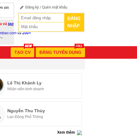
n xin
Đăng ký
/
Quên mật khẩu
ĐĂNG
ầu và
tạo
NHẬP
mbao.com
và
200+
 -
TẠO CV
ĐĂNG TUYỂN DỤNG
Lê Thị Khánh Ly
Nhân viên kinh doanh
Nguyễn Thu Thủy
Lao Động Phổ Thông
Xem thêm