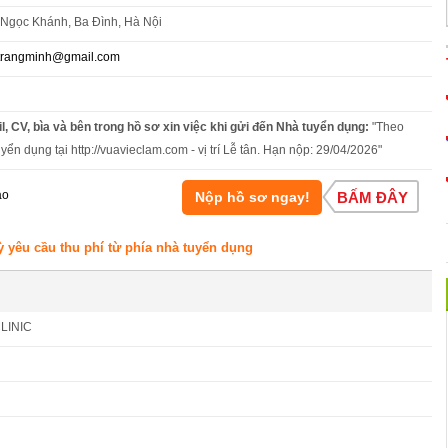
Ngọc Khánh, Ba Đình, Hà Nội
trangminh@gmail.com
l, CV, bìa và bên trong hồ sơ xin việc khi gửi đến Nhà tuyển dụng:
"Theo
yển dụng tại http://vuavieclam.com - vị trí Lễ tân. Hạn nộp: 29/04/2026"
áo
Nộp hồ sơ ngay!
BẤM ĐÂY
ỳ yêu cầu thu phí từ phía nhà tuyển dụng
LINIC