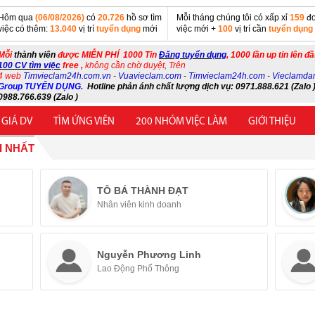
Hôm qua
(06/08/2026)
có
20.726
hồ sơ tìm
Mỗi tháng chúng tôi có xấp xỉ
159
đơ
việc có thêm:
13.040
vị trí
tuyển dụng
mới
việc mới +
100
vị trí cần
tuyển dụng
Mỗi
thành viên
được MIỄN PHÍ 1000 Tin
Đăng tuyển dụng
, 1000 lần up tin lên đ
100 CV tìm việc
free ,
không cần chờ duyệt, Trên
4 web
Timvieclam24h.com.vn
-
Vuavieclam.com
-
Timvieclam24h.com
-
Vieclamda
Group TUYỂN DỤNG
.
Hotline phản ánh chất lượng dịch vụ: 0971.888.621 (Zalo )
0988.766.639 (Zalo )
 GIÁ DV
TÌM ỨNG VIÊN
200 NHÓM VIỆC LÀM
GIỚI THIỆU
I NHẤT
TÔ BÁ THÀNH ĐẠT
Nhân viên kinh doanh
Nguyễn Phương Linh
Lao Động Phổ Thông