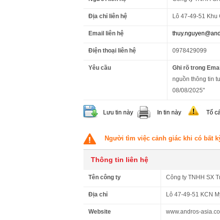
Địa chỉ liên hệ
Lô 47-49-51 Khu 
Email liên hệ
thuy.nguyen@and
Điện thoại liên hệ
0978429099
Yêu cầu
Ghi rõ trong Emai
nguồn thông tin tu
08/08/2025"
Lưu tin này
In tin này
Tố c
Người tìm việc cảnh giác khi có bất k
Thông tin liên hệ
Tên công ty
Công ty TNHH SX T
Địa chỉ
Lô 47-49-51 KCN Mỹ
Website
www.andros-asia.c