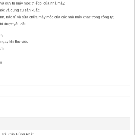
ì và duy tu máy móc thiết bị của nhà máy,
óc và dụng cụ sản xuất;
ành, bảo trì và sửa chữa máy móc của các nhà máy khác trong công ty;
hi được yêu cầu.
ơng
ngay khi thử việc
ăm
ăm
 Trái Cây Hùng Phát