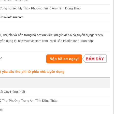
Công nghiệp Mỹ Tho - Phường Trung An - Tỉnh Đồng Tháp
ros-vietnam.com
l, CV, bìa và bên trong hồ sơ xin việc khi gửi đến Nhà tuyển dụng:
"Theo
yển dụng tại http://vuavieclam.com - vị trí Bảo trì điện lạnh. Hạn nộp:
áo
Nộp hồ sơ ngay!
BẤM ĐÂY
ỳ yêu cầu thu phí từ phía nhà tuyển dụng
rái Cây Hùng Phát
 Tho, Phường Trung An, Tỉnh Đồng Tháp
om