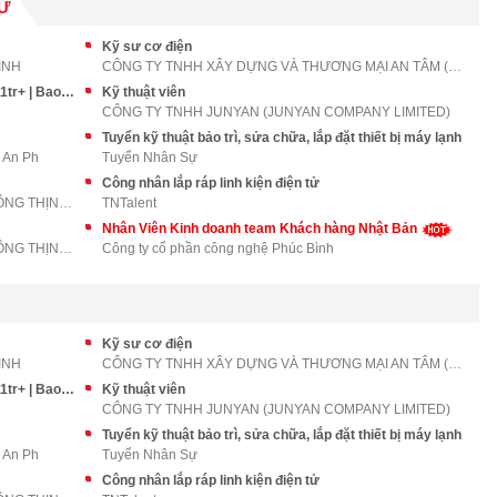
TỬ
Kỹ sư cơ điện
INH
CÔNG TY TNHH XÂY DỰNG VÀ THƯƠNG MẠI AN TÂM (ANTACO
Nhân viên sản xuất - NM điện tử CNC Q9 – 9–11tr+ | Bao Ở | Thưởng 3tr
Kỹ thuật viên
CÔNG TY TNHH JUNYAN (JUNYAN COMPANY LIMITED)
Tuyển kỹ thuật bảo trì, sửa chữa, lắp đặt thiết bị máy lạnh
 An Ph
Tuyển Nhân Sự
Công nhân lắp ráp linh kiện điện tử
CÔNG TY TNHH QUẢNG CÁO VÀ TRUYỀN THÔNG THỊNH AN PH
TNTalent
Nhân Viên Kinh doanh team Khách hàng Nhật Bản
CÔNG TY TNHH QUẢNG CÁO VÀ TRUYỀN THÔNG THỊNH AN PH
Công ty cổ phần công nghệ Phúc Bình
Kỹ sư cơ điện
INH
CÔNG TY TNHH XÂY DỰNG VÀ THƯƠNG MẠI AN TÂM (ANTACO
Nhân viên sản xuất - NM điện tử CNC Q9 – 9–11tr+ | Bao Ở | Thưởng 3tr
Kỹ thuật viên
CÔNG TY TNHH JUNYAN (JUNYAN COMPANY LIMITED)
Tuyển kỹ thuật bảo trì, sửa chữa, lắp đặt thiết bị máy lạnh
 An Ph
Tuyển Nhân Sự
Công nhân lắp ráp linh kiện điện tử