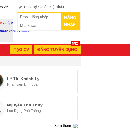
n xin
Đăng ký
/
Quên mật khẩu
ĐĂNG
ầu và
tạo
NHẬP
mbao.com
và
200+
 -
TẠO CV
ĐĂNG TUYỂN DỤNG
Lê Thị Khánh Ly
Nhân viên kinh doanh
Nguyễn Thu Thủy
Lao Động Phổ Thông
Xem thêm