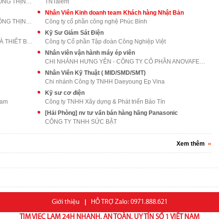
CÔNG TY TNHH QUẢNG CÁO VÀ TRUYỀN THÔNG THỊNH AN PH
TNTalent
Nhân Viên Kinh doanh team Khách hàng Nhật Bản
CÔNG TY TNHH QUẢNG CÁO VÀ TRUYỀN THÔNG THỊNH AN PH
Công ty cổ phần công nghệ Phúc Bình
Kỹ Sư Giám Sát Điện
CÔNG TY CỔ PHẦN KỸ THUẬT CÔNG NGHỆ VÀ THIẾT BỊ ĐIỆ
Công ty Cổ phần Tập đoàn Công Nghiệp Việt
Nhân viên vận hành máy ép viên
CHI NHÁNH HƯNG YÊN - CÔNG TY CỔ PHẦN ANOVAFEED
Nhân Viên Kỹ Thuật ( MID/SMD/SMT)
Chi nhánh Công ty TNHH Daeyoung Ep Vina
Kỹ sư cơ điện
Nam
Công ty TNHH Xây dựng & Phát triển Bảo Tín
[Hải Phòng] nv tư vấn bán hàng hãng Panasonic
CÔNG TY TNHH SỨC BẬT
Xem thêm
Giới thiệu
|
HỖ TRỢ Zalo: 0971.888.621
TIM VIEC LAM 24H NHANH, AN TOÀN, UY TÍN SỐ 1 VIỆT NAM