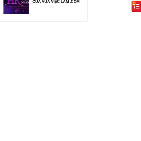
CỦA VUA VIỆC LÀM .COM
1