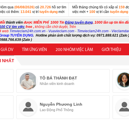
Hôm qua
(06/08/2026)
có
20.726
hồ sơ tìm
Mỗi tháng chúng tôi có xấp xỉ
159
đơ
việc có thêm:
13.041
vị trí
tuyển dụng
mới
việc mới +
100
vị trí cần
tuyển dụng
Mỗi
thành viên
được MIỄN PHÍ 1000 Tin
Đăng tuyển dụng
, 1000 lần up tin lên đ
100 CV tìm việc
free ,
không cần chờ duyệt, Trên
4 web
Timvieclam24h.com.vn
-
Vuavieclam.com
-
Timvieclam24h.com
-
Vieclamda
Group TUYỂN DỤNG
.
Hotline phản ánh chất lượng dịch vụ: 0971.888.621 (Zalo )
0988.766.639 (Zalo )
 GIÁ DV
TÌM ỨNG VIÊN
200 NHÓM VIỆC LÀM
GIỚI THIỆU
I NHẤT
TÔ BÁ THÀNH ĐẠT
Nhân viên kinh doanh
Nguyễn Phương Linh
Lao Động Phổ Thông