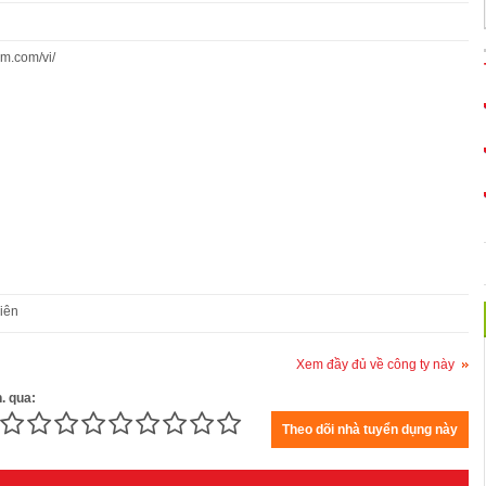
am.com/vi/
iên
Xem đầy đủ về công ty này
h. qua: