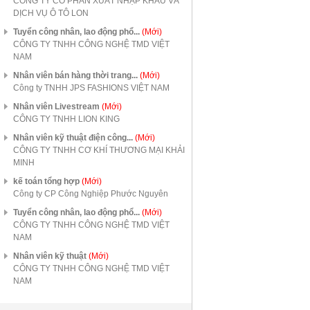
CÔNG TY CỔ PHẦN XUẤT NHẬP KHẨU VÀ
DỊCH VỤ Ô TÔ LON
Tuyển công nhân, lao động phổ...
(Mới)
CÔNG TY TNHH CÔNG NGHỆ TMD VIỆT
NAM
Nhân viên bán hàng thời trang...
(Mới)
Công ty TNHH JPS FASHIONS VIỆT NAM
Nhân viên Livestream
(Mới)
CÔNG TY TNHH LION KING
Nhân viên kỹ thuật điện công...
(Mới)
CÔNG TY TNHH CƠ KHÍ THƯƠNG MẠI KHẢI
MINH
kế toán tổng hợp
(Mới)
Công ty CP Công Nghiệp Phước Nguyên
Tuyển công nhân, lao động phổ...
(Mới)
CÔNG TY TNHH CÔNG NGHỆ TMD VIỆT
NAM
Nhân viên kỹ thuật
(Mới)
CÔNG TY TNHH CÔNG NGHỆ TMD VIỆT
NAM