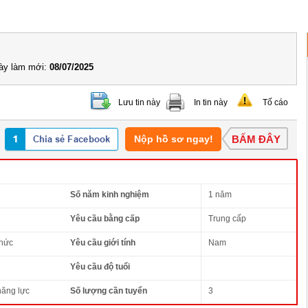
y làm mới:
08/07/2025
Lưu tin này
In tin này
Tố cáo
Nộp hồ sơ ngay!
BẤM ĐÂY
Số năm kinh nghiệm
1 năm
Yêu cầu bằng cấp
Trung cấp
thức
Yêu cầu giới tính
Nam
Yêu cầu độ tuổi
năng lực
Số lượng cần tuyển
3