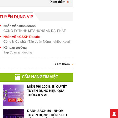
Xem thêm
TUYỂN DỤNG VIP
Nhân viên kinh doanh
CÔNG TY TNHH MTV HƯNG AN ĐẠI PHÁT
Nhân viên CSKH Resale
Công ty Cổ phần Tập đoàn Nông nghiệp Kagri
Kế toán trưởng
Tập đoàn an dương
Xem thêm
CẨM NANG TÌM VIỆC
MIỄN PHÍ 100%: BÍ QUYẾT
TUYỂN DỤNG HIỆU QUẢ
THỜI 4.0 & AI
DANH SÁCH 50+ NHÓM
TUYỂN DỤNG TRÊN ZALO