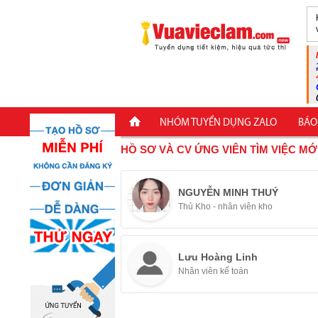
NHÓM TUYỂN DỤNG ZALO
BÁO
HỒ SƠ VÀ CV ỨNG VIÊN TÌM VIỆC MỚ
NGUYỄN MINH THUÝ
Thủ Kho - nhân viên kho
Lưu Hoàng Linh
Nhân viên kế toán