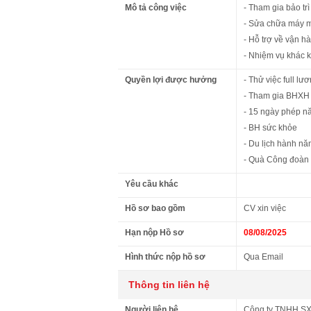
Mô tả công việc
- Tham gia bảo tr
- Sửa chữa máy m
- Hỗ trợ về vận h
- Nhiệm vụ khác k
Quyền lợi được hưởng
- Thử việc full lư
- Tham gia BHXH 
- 15 ngày phép n
- BH sức khỏe
- Du lịch hành n
- Quà Công đoàn
Yêu cầu khác
Hồ sơ bao gồm
CV xin việc
Hạn nộp Hồ sơ
08/08/2025
Hình thức nộp hồ sơ
Qua Email
Thông tin liên hệ
Người liên hệ
Công ty TNHH SX