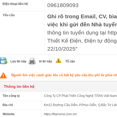
Điện thoại liên hệ
0961809093
Yêu cầu
Ghi rõ trong Email, CV, bì
việc khi gửi đến Nhà tuyể
thông tin tuyển dụng tại http
Thiết Kế Điện, Điện tự độn
22/10/2025"
Lưu tin này
In tin này
Tố cáo
Người tìm việc cảnh giác khi có bất kỳ yêu cầu thu phí từ phía 
Thông tin liên hệ
Tên công ty
Công Ty CP Phát Triển Công Nghệ TITAN Việt Nam
Địa chỉ
Km12 Đường Cầu Diễn, P.Phúc Diễn, Q.Bắc Từ Liê
Website
https://titanvina.com.vn/