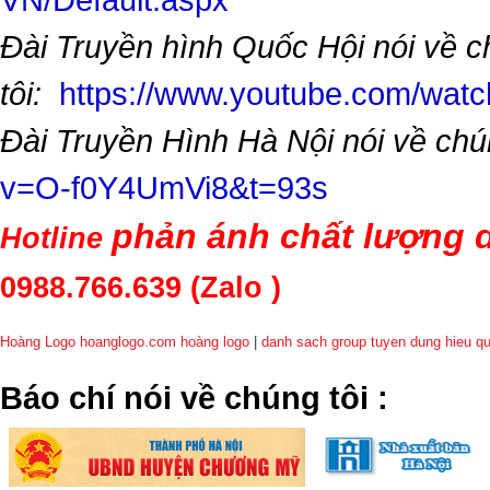
Đài Truyền hình Quốc Hội nói về 
tôi:
https://www.youtube.com/wa
Đài Truyền Hình Hà Nội nói về chú
v=O-f0Y4UmVi8&t=93s
phản ánh chất lượng d
Hotline
0988.766.639
(Zalo )
Hoàng Logo hoanglogo.com
hoàng logo
|
danh sach group tuyen dung hieu q
​Báo chí nói về chúng tôi
: