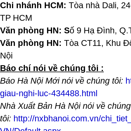
Chi nhánh HCM:
Tòa nhà Dali, 2
TP HCM
Văn phòng HN: S
ố 9 Hạ Đình, Q.
Văn phòng HN:
Tòa CT11, Khu Đô
Nội
​Báo chí nói về chúng tôi :
Báo Hà Nội Mới nói về chúng tôi:
h
giau-nghi-luc-434488.html
Nhà Xuất Bản Hà Nội nói về chúng
tôi:
http://nxbhanoi.com.vn/chi_tiet
VN/Default.aspx