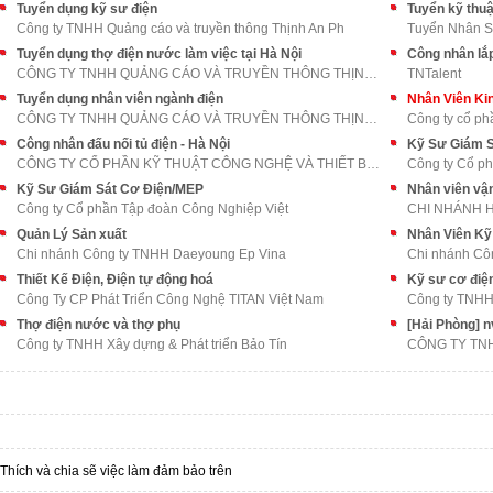
Tuyển dụng kỹ sư điện
Tuyển kỹ thuật
Công ty TNHH Quảng cáo và truyền thông Thịnh An Ph
Tuyển Nhân 
Tuyển dụng thợ điện nước làm việc tại Hà Nội
Công nhân lắp
CÔNG TY TNHH QUẢNG CÁO VÀ TRUYỀN THÔNG THỊNH AN PH
TNTalent
Tuyển dụng nhân viên ngành điện
Nhân Viên Ki
CÔNG TY TNHH QUẢNG CÁO VÀ TRUYỀN THÔNG THỊNH AN PH
Công ty cổ ph
Công nhân đấu nối tủ điện - Hà Nội
Kỹ Sư Giám S
CÔNG TY CỔ PHẦN KỸ THUẬT CÔNG NGHỆ VÀ THIẾT BỊ ĐIỆ
Công ty Cổ p
Kỹ Sư Giám Sát Cơ Điện/MEP
Nhân viên vậ
Công ty Cổ phần Tập đoàn Công Nghiệp Việt
Quản Lý Sản xuất
Nhân Viên Kỹ
Chi nhánh Công ty TNHH Daeyoung Ep Vina
Chi nhánh Cô
Thiết Kế Điện, Điện tự động hoá
Kỹ sư cơ điệ
Công Ty CP Phát Triển Công Nghệ TITAN Việt Nam
Công ty TNHH 
Thợ điện nước và thợ phụ
[Hải Phòng] 
Công ty TNHH Xây dựng & Phát triển Bảo Tín
CÔNG TY TN
Thích và chia sẽ việc làm đảm bảo trên