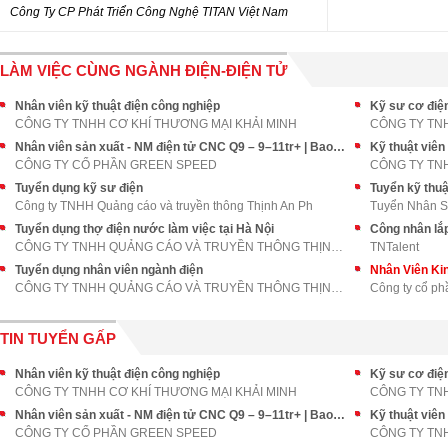
Công Ty CP Phát Triển Công Nghệ TITAN Việt Nam
LÀM VIỆC CÙNG NGÀNH ĐIỆN-ĐIỆN TỬ
Nhân viên kỹ thuật điện công nghiệp
Kỹ sư cơ điệ
CÔNG TY TNHH CƠ KHÍ THƯƠNG MẠI KHẢI MINH
Nhân viên sản xuất - NM điện tử CNC Q9 – 9–11tr+ | Bao Ở | Thưởng 3tr
Kỹ thuật viên
CÔNG TY CỔ PHẦN GREEN SPEED
CÔNG TY TN
Tuyển dụng kỹ sư điện
Tuyển kỹ thuật
Công ty TNHH Quảng cáo và truyền thông Thịnh An Ph
Tuyển Nhân 
Tuyển dụng thợ điện nước làm việc tại Hà Nội
Công nhân lắp
CÔNG TY TNHH QUẢNG CÁO VÀ TRUYỀN THÔNG THỊNH AN PH
TNTalent
Tuyển dụng nhân viên ngành điện
Nhân Viên Ki
CÔNG TY TNHH QUẢNG CÁO VÀ TRUYỀN THÔNG THỊNH AN PH
Công ty cổ ph
TIN TUYỂN GẤP
Nhân viên kỹ thuật điện công nghiệp
Kỹ sư cơ điệ
CÔNG TY TNHH CƠ KHÍ THƯƠNG MẠI KHẢI MINH
Nhân viên sản xuất - NM điện tử CNC Q9 – 9–11tr+ | Bao Ở | Thưởng 3tr
Kỹ thuật viên
CÔNG TY CỔ PHẦN GREEN SPEED
CÔNG TY TN