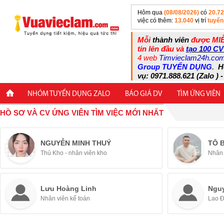
Hôm qua
(08/08/2026)
có
20.7
việc có thêm:
13.040
vị trí
tuyển
Mỗi
thành viên
được MIỄ
tin lên đầu và
tạo 100 CV
4 web
Timvieclam24h.co
Group TUYỂN DỤNG
.
H
vụ: 0971.888.621 (Zalo ) -
NHÓM TUYỂN DỤNG ZALO
BÁO GIÁ DV
TÌM ỨNG VIÊN
HỒ SƠ VÀ CV ỨNG VIÊN TÌM VIỆC MỚI NHẤT
NGUYỄN MINH THUÝ
TÔ 
Thủ Kho - nhân viên kho
Nhân 
Lưu Hoàng Linh
Ngu
Nhân viên kế toán
Lao 