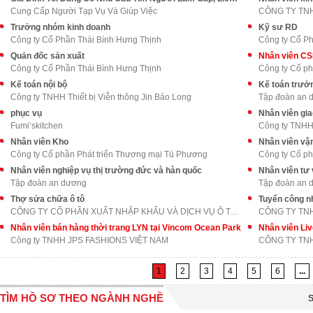
Cung Cấp Người Tạp Vụ Và Giúp Việc
CÔNG TY TN
Trưởng nhóm kinh doanh
Kỹ sư RD
Công ty Cổ Phần Thái Bình Hưng Thịnh
Công ty Cổ Ph
Quản đốc sản xuất
Nhân viên C
Công ty Cổ Phần Thái Bình Hưng Thịnh
Công ty Cổ p
Kế toán nội bộ
Kế toán trưở
Công ty TNHH Thiết bị Viễn thông Jin Bảo Long
Tập đoàn an 
phục vụ
Nhân viên gi
Fumi’skitchen
Công ty TNH
Nhân viên Kho
Nhân viên vậ
Công ty Cổ phần Phát triển Thương mại Tú Phương
Công ty Cổ ph
Nhân viên nghiệp vụ thị trường đức và hàn quốc
Nhân viên tư 
Tập đoàn an dương
Tập đoàn an 
Thợ sửa chữa ô tô
Tuyển công nh
CÔNG TY CỔ PHẦN XUẤT NHẬP KHẨU VÀ DỊCH VỤ Ô TÔ LON
CÔNG TY TN
Nhân viên bán hàng thời trang LYN tại Vincom Ocean Park
Nhân viên Li
Công ty TNHH JPS FASHIONS VIỆT NAM
CÔNG TY TNH
1
2
3
4
5
6
...
TÌM HỒ SƠ THEO NGÀNH NGHỀ
S