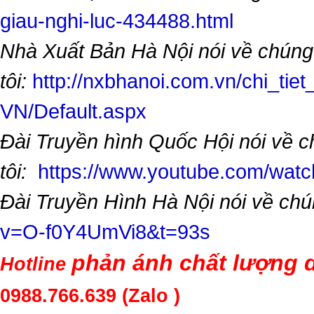
giau-nghi-luc-434488.html
Nhà Xuất Bản Hà Nội nói về chúng
tôi:
http://nxbhanoi.com.vn/chi_tiet
VN/Default.aspx
Đài Truyền hình Quốc Hội nói về 
tôi:
https://www.youtube.com/wa
Đài Truyền Hình Hà Nội nói về chú
v=O-f0Y4UmVi8&t=93s
phản ánh chất lượng d
Hotline
0988.766.639
(Zalo )