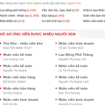
Bạn đang xem danh sách ngành nghề sắp xếp theo:
Ngành hot
Lao động phổ thông (
1.816
)
Việc làm tóc, Spa, Nail (
229
)
Khách sạn-Nhà 
Hành chính - Nhân sự (
1.260
)
Bán hàng (
5.040
)
Sinh viên làm th
Điện-Điện tử (
214
)
Cơ khí-Chế tạo (
139
)
Nhân viên kinh 
HỒ SƠ ỨNG VIÊN ĐƯỢC NHIỀU NGƯỜI XEM
Thủ Kho - nhân viên kho
Nhân viên kinh doanh
NGUYỄN MINH THUÝ
TÔ BÁ THÀNH ĐẠT
Nhân viên kế toán
Lao Động Phổ Thông
Lưu Hoàng Linh
Nguyễn Phương Linh
Nhân viên kế toán
Nhân viên kế toán
Nguyễn Thị Quỳnh
Lê Thị Phương
Nhân viên bán hàng
Nhân viên kế toán
ĐỖ NGỌC GIANG
Nguyễn Thị Khánh Linh
Nhân viên bán hàng
Nhân viên kế toán
Vũ Huy Hoàng
Mạc Thị Phương
Nhân viên kinh doanh
Nhân viên kinh doanh
Ngô Hà My
Nguyễn Duy Hùng