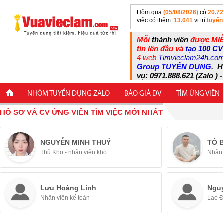
Hôm qua
(05/08/2026)
có
20.7
việc có thêm:
13.041
vị trí
tuyển
Mỗi
thành viên
được MIỄ
tin lên đầu và
tạo 100 CV
4 web
Timvieclam24h.co
Group TUYỂN DỤNG
.
H
vụ: 0971.888.621 (Zalo ) -
NHÓM TUYỂN DỤNG ZALO
BÁO GIÁ DV
TÌM ỨNG VIÊN
HỒ SƠ VÀ CV ỨNG VIÊN TÌM VIỆC MỚI NHẤT
NGUYỄN MINH THUÝ
TÔ 
Thủ Kho - nhân viên kho
Nhân 
Lưu Hoàng Linh
Ngu
Nhân viên kế toán
Lao 