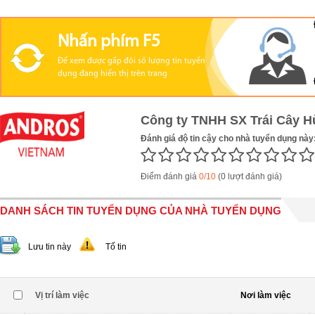
Nhấn phím F5
Để xem được gấp đôi số lượng tin tuyển
dụng đang hiển thị trên trang
Công ty TNHH SX Trái Cây H
Đánh giá độ tin cậy cho nhà tuyển dụng này
Điểm đánh giá
0/10
(0 lượt đánh giá)
DANH SÁCH TIN TUYỂN DỤNG CỦA NHÀ TUYỂN DỤNG
Lưu tin này
Tố tin
Vị trí làm việc
Nơi làm việc