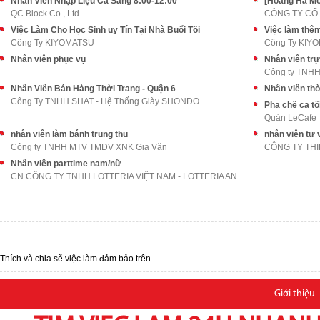
Nhân Viên Nhập Liệu Ca Sáng 8:00-12:00
[Hoàng Hà Mob
QC Block Co., Ltd
Việc Làm Cho Học Sinh uy Tín Tại Nhà Buổi Tối
Việc làm thêm
Công Ty KIYOMATSU
Công Ty KIY
Nhân viên phục vụ
Nhân viên tr
Công ty TNHH
Nhân Viên Bán Hàng Thời Trang - Quận 6
Nhân viên thờ
Công Ty TNHH SHAT - Hệ Thống Giày SHONDO
Pha chế ca tố
Quán LeCafe
nhân viên làm bánh trung thu
nhân viên tư 
Công ty TNHH MTV TMDV XNK Gia Văn
CÔNG TY THI
Nhân viên parttime nam/nữ
CN CÔNG TY TNHH LOTTERIA VIỆT NAM - LOTTERIA AN BÌ
Thích và chia sẽ việc làm đảm bảo trên
Giới thiệu