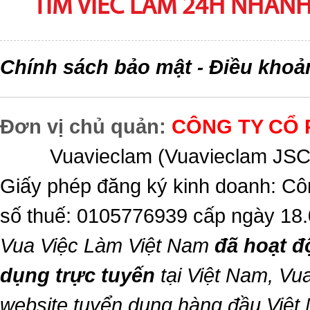
TIM VIEC LAM 24H NHANH,
Chính sách bảo mật
Điều khoả
-
Đơn vị chủ quản:
CÔNG TY CỔ 
Vuavieclam (Vuavieclam JSC) 
Giấy phép đăng ký kinh doanh: Cô
số thuế: 0105776939 cấp ngày 18
Vua Việc Làm Việt Nam
đã hoạt đ
dụng trực tuyến
tại Việt Nam,
Vua
website tuyển dụng hàng đầu Việt