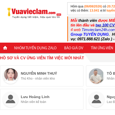
Hôm qua
(06/08/2026)
có
20.7
việc có thêm:
13.041
vị trí
tuyển
Mỗi
thành viên
được MIỄ
tin lên đầu và
tạo 100 CV
4 web
Timvieclam24h.co
Group TUYỂN DỤNG
.
H
vụ: 0971.888.621 (Zalo ) -
NHÓM TUYỂN DỤNG ZALO
BÁO GIÁ DV
TÌM ỨNG VIÊN
HỒ SƠ VÀ CV ỨNG VIÊN TÌM VIỆC MỚI NHẤT
NGUYỄN MINH THUÝ
TÔ 
Thủ Kho - nhân viên kho
Nhân 
Lưu Hoàng Linh
Ngu
Nhân viên kế toán
Lao 