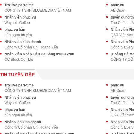
Trợ live part-time
phục vụ
CÔNG TY TNHH BLUEMEDIA VIỆT NAM
AE Quán
Nhân viên phục vụ
tuyển dụng th
Wayne's Coffee
The Coffee L
phục vụ bàn
Nhân viên Phụ
bún ngan bà yên
QSR Việt Na
Nhân viên kinh doanh
Nhân viên Pha
Công ty Cổ phần Uni Hoàng Yến
Công ty Every
Nhân Viên Nhập Liệu Ca Sáng 8:00-12:00
[Hoàng Hà Mob
QC Block Co., Ltd
TIN TUYỂN GẤP
Trợ live part-time
phục vụ
CÔNG TY TNHH BLUEMEDIA VIỆT NAM
AE Quán
Nhân viên phục vụ
tuyển dụng th
Wayne's Coffee
The Coffee L
phục vụ bàn
Nhân viên Phụ
bún ngan bà yên
QSR Việt Na
Nhân viên kinh doanh
Nhân viên Pha
Công ty Cổ phần Uni Hoàng Yến
Công ty Every