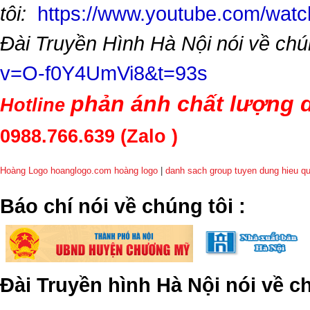
tôi:
https://www.youtube.com/wa
Đài Truyền Hình Hà Nội nói về chú
v=O-f0Y4UmVi8&t=93s
phản ánh chất lượng d
Hotline
0988.766.639
(Zalo )
Hoàng Logo hoanglogo.com
hoàng logo
|
danh sach group tuyen dung hieu q
​Báo chí nói về chúng tôi
:
Đài Truyền hình Hà Nội nói về 