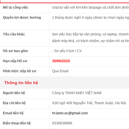
Mô tả công việc
chat tư vấn với KH trên fanpage và chốt đơn (khô
Quyền lợi được hưởng
1 tháng được nghỉ 4 ngày (được tự chọn ngày ngh
Yêu cầu khác
làm việc trực tiếp tại văn phòng, có laptop, nha
đánh máy khá, có trách nhiệm, sự chăm chỉ và tín
Hồ sơ bao gồm
- Sơ yếu lí lịch / CV
Hạn nộp Hồ sơ
30/06/2020
Hình thức nộp hồ sơ
Qua Email
Thông tin liên hệ
Người liên hệ
Công ty TNHH IlABY VIỆT NAM
Địa chỉ liên hệ
A30 ngõ 469 Nguyễn Trãi, Thanh Xuân, Hà Nội.
Email liên hệ
hr.lamo.ec@gmail.com
Điện thoại liên hệ
0336838886