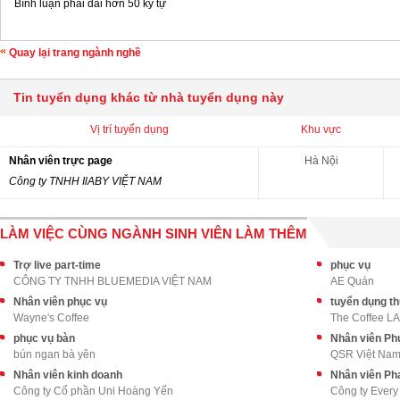
Bình luận phải dài hơn 50 ký tự
Quay lại trang ngành nghề
Tin tuyển dụng khác từ nhà tuyển dụng này
Vị trí tuyển dụng
Khu vực
Nhân viên trực page
Hà Nội
Công ty TNHH IlABY VIỆT NAM
LÀM VIỆC CÙNG NGÀNH SINH VIÊN LÀM THÊM
Trợ live part-time
phục vụ
CÔNG TY TNHH BLUEMEDIA VIỆT NAM
AE Quán
Nhân viên phục vụ
tuyển dụng th
Wayne's Coffee
The Coffee L
phục vụ bàn
Nhân viên Phụ
bún ngan bà yên
QSR Việt Na
Nhân viên kinh doanh
Nhân viên Pha
Công ty Cổ phần Uni Hoàng Yến
Công ty Every