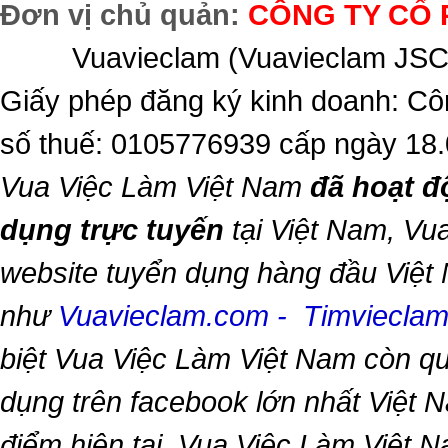
Đơn vị chủ quản:
CÔNG TY CỔ 
Vuavieclam (Vuavieclam JSC) 
Giấy phép đăng ký kinh doanh: Cô
số thuế: 0105776939 cấp ngày 18
Vua Việc Làm Việt Nam
đã hoạt đ
dụng trực tuyến
tại Việt Nam,
Vua
website tuyển dụng hàng đầu Việt
như
Vuavieclam.com
-
Timviecla
biệt
Vua Việc Làm Việt Nam
còn qu
dụng trên facebook lớn nhất Việt Na
điểm hiện tại,
Vua Việc Làm Việt 