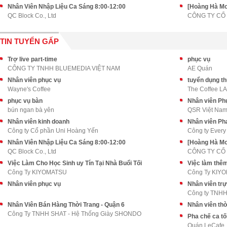
Nhân Viên Nhập Liệu Ca Sáng 8:00-12:00
[Hoàng Hà Mob
QC Block Co., Ltd
TIN TUYỂN GẤP
Trợ live part-time
phục vụ
CÔNG TY TNHH BLUEMEDIA VIỆT NAM
AE Quán
Nhân viên phục vụ
tuyển dụng th
Wayne's Coffee
The Coffee L
phục vụ bàn
Nhân viên Phụ
bún ngan bà yên
QSR Việt Na
Nhân viên kinh doanh
Nhân viên Pha
Công ty Cổ phần Uni Hoàng Yến
Công ty Every
Nhân Viên Nhập Liệu Ca Sáng 8:00-12:00
[Hoàng Hà Mob
QC Block Co., Ltd
Việc Làm Cho Học Sinh uy Tín Tại Nhà Buổi Tối
Việc làm thêm
Công Ty KIYOMATSU
Công Ty KIY
Nhân viên phục vụ
Nhân viên tr
Công ty TNHH
Nhân Viên Bán Hàng Thời Trang - Quận 6
Nhân viên thờ
Công Ty TNHH SHAT - Hệ Thống Giày SHONDO
Pha chế ca tố
Quán LeCafe