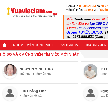
Hôm qua
(05/08/2026)
có
20.7
việc có thêm:
13.041
vị trí
tuyển
Mỗi
thành viên
được MIỄ
tin lên đầu và
tạo 100 CV
4 web
Timvieclam24h.co
Group TUYỂN DỤNG
.
H
vụ: 0971.888.621 (Zalo ) -
NHÓM TUYỂN DỤNG ZALO
BÁO GIÁ DV
TÌM ỨNG VIÊN
HỒ SƠ VÀ CV ỨNG VIÊN TÌM VIỆC MỚI NHẤT
NGUYỄN MINH THUÝ
TÔ 
Thủ Kho - nhân viên kho
Nhân 
Lưu Hoàng Linh
Ngu
Nhân viên kế toán
Lao 